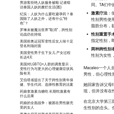
男游客拒绝人妖服务被殴:记者暗
同。TA们
访泰国人妖的糜烂生活(图)
激素疗法
：
纪实：人妖为什么要吃避孕药？泰
国除了人妖之外，还有什么“特
性别男性使
色”？
脂肪分布，
罗琳未被魔法世界“取消”，跨性别
性别重置手
论战仍在持续
指定性别，
美国前奥运冠军变性后女人味十足
登名利场封面
两种跨性别
美国变性男子生下女儿 产女过程
性别为女性
长达4天
美国对LGBTQ+人群的调查显示，
Macaleo一
变性行为与更大的心理健康症状风
险有关
男性，但心理性
艾伯塔省提出了关于跨性别青年保
她回家告诉父母
健、学生代词、选择性教育的法案
现，但并没有在
药娘拿激素当糖吃 长期吃激素有
什么后果
在北京大学第三
药娘的全面战争：被困在男性躯壳
里的女人
生性别的念头。