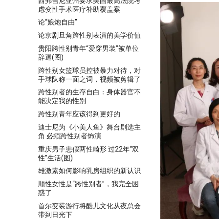
西弗吉尼亚州要求美国最高法院考
虑变性手术医疗补助覆盖案
论“娘炮自由”
论京剧旦角跨性别表演的美学价值
贵阳跨性别青年“爱穿男装”被单位
辞退(图)
跨性别女篮球员控被暴力对待，对
手球队称一面之词，视频被剪辑了
跨性别者的生存自白：身体器官不
能决定我的性别
跨性别青年应该得到更好的
迪士尼为《小美人鱼》舞台剧选主
角 必须跨性别者饰演
重庆男子患假两性畸形 过22年“双
性”生活(图)
雄激素如何影响乳房组织的新认识
顺性女性是“跨性别者”，我完全困
惑了
首尔变装游行将酷儿文化从夜总会
带到日光下