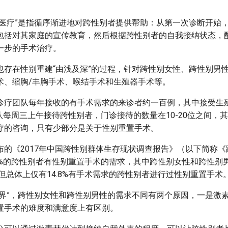
列医疗”是指循序渐进地对跨性别者提供帮助：从第一次诊断开始
包括对其家庭的宣传教育，然后根据跨性别者的自我接纳状态，
一步的手术治疗。
也存在性别重建“由浅及深”的过程，针对跨性别女性、跨性别男
术、缩胸/丰胸手术、喉结手术和生殖器手术等。
诊疗团队每年接收的有手术需求的来诊者约一百例，其中接受生殖
队每周三上午接待跨性别者，门诊接待的数量在10-20位之间，
疗的咨询，只有少部分是关于性别重置手术。
布的《2017年中国跨性别群体生存现状调查报告》（以下简称《
1%的跨性别者有性别重置手术的需求，其中跨性别女性和跨性别
.2%，但总体上仅有14.8%有手术需求的跨性别者进行过性别重置手术
学界”，跨性别女性和跨性别男性的需求不同有两个原因，一是激
置手术的难度和满意度上有区别。