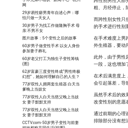
跨性别男性大部
网
粗、月经停止，
29岁易性癖男青年自述心声：哪
怕只做一天女人
而跨性别女性只
30岁男子为找工作做隆胸手术 母
的手术进行性别
亲:不男不女
在手术难度上男
图片故事：5个变性之后的故事
外生殖器，要动
60岁男子做变性手术 以女人身份
参加妻子葬礼
此外，由于男性
60岁老父打工为独生子变性筹钱
一段，这也增加
(图)
62岁富豪三度变性终成“男性终极
在术后满意度上
幻想”，她如何理解自己的人生？
会引起落差，导
77岁双性人拥两套生殖器 白天当
爹晚上当妓女
虽然手术后的效
77岁双性人白天当慈父晚上当妓
改变性别的意愿
女 妻子默默支持
77岁双性人白天当慈父晚上当妓
通过前期的心理
女 妻子默默支持
排除部分没有想
CCTV.com-50岁男子变性与前妻
姐妹相称共同生活(组图)