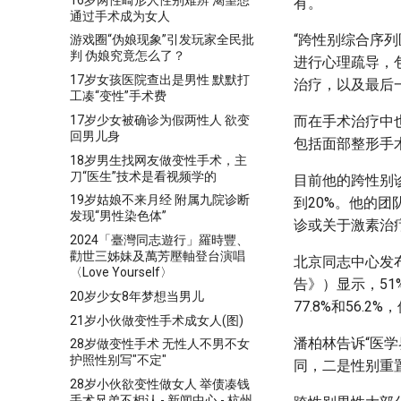
有。
通过手术成为女人
“跨性别综合序
游戏圈“伪娘现象”引发玩家全民批
判 伪娘究竟怎么了？
进行心理疏导，
17岁女孩医院查出是男性 默默打
治疗，以及最后
工凑“变性”手术费
而在手术治疗中
17岁少女被确诊为假两性人 欲变
回男儿身
包括面部整形手
18岁男生找网友做变性手术，主
刀“医生”技术是看视频学的
目前他的跨性别
19岁姑娘不来月经 附属九院诊断
到20%。他的团
发现“男性染色体”
诊或关于激素治
2024「臺灣同志遊行」羅時豐、
勸世三姊妹及萬芳壓軸登台演唱
北京同志中心发
〈Love Yourself〉
告》）显示，5
20岁少女8年梦想当男儿
77.8%和56
21岁小伙做变性手术成女人(图)
潘柏林告诉“医
28岁做变性手术 无性人不男不女
护照性别写"不定"
同，二是性别重
28岁小伙欲变性做女人 举债凑钱
手术兄弟不相认 - 新闻中心 - 杭州