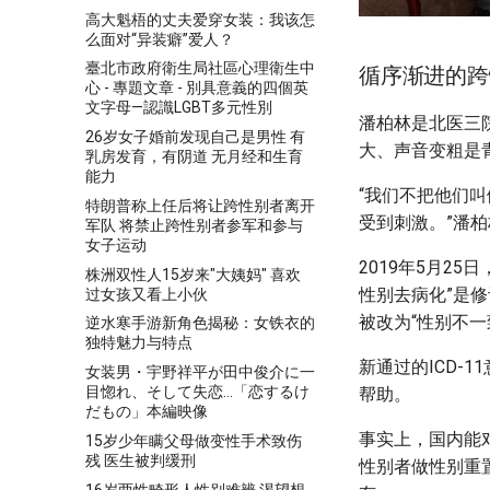
高大魁梧的丈夫爱穿女装：我该怎
么面对“异装癖”爱人？
臺北市政府衛生局社區心理衛生中
循序渐进的跨
心 - 專題文章 - 別具意義的四個英
文字母—認識LGBT多元性別
潘柏林是北医三
26岁女子婚前发现自己是男性 有
大、声音变粗是
乳房发育，有阴道 无月经和生育
能力
“我们不把他们
特朗普称上任后将让跨性别者离开
受到刺激。”潘
军队 将禁止跨性别者参军和参与
女子运动
2019年5月2
株洲双性人15岁来"大姨妈" 喜欢
性别去病化”是修订的
过女孩又看上小伙
被改为“性别不一致
逆水寒手游新角色揭秘：女铁衣的
独特魅力与特点
新通过的ICD-
女装男・宇野祥平が田中俊介に一
目惚れ、そして失恋…「恋するけ
帮助。
だもの」本編映像
事实上，国内能
15岁少年瞒父母做变性手术致伤
残 医生被判缓刑
性别者做性别重
16岁两性畸形人性别难辨 渴望想