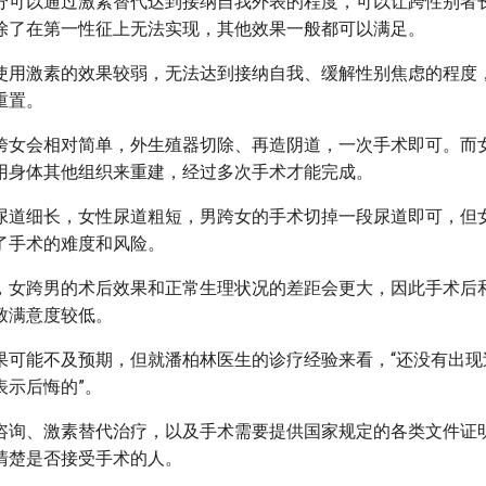
分可以通过激素替代达到接纳自我外表的程度，可以让跨性别者
除了在第一性征上无法实现，其他效果一般都可以满足。
使用激素的效果较弱，无法达到接纳自我、缓解性别焦虑的程度
重置。
跨女会相对简单，外生殖器切除、再造阴道，一次手术即可。而
用身体其他组织来重建，经过多次手术才能完成。
尿道细长，女性尿道粗短，男跨女的手术切掉一段尿道即可，但
了手术的难度和风险。
，女跨男的术后效果和正常生理状况的差距会更大，因此手术后
致满意度较低。
果可能不及预期，但就潘柏林医生的诊疗经验来看，“还没有出现
表示后悔的”。
咨询、激素替代治疗，以及手术需要提供国家规定的各类文件证
清楚是否接受手术的人。