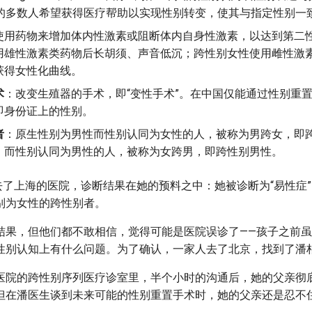
中的多数人希望获得医疗帮助以实现性别转变，使其与指定性别一
使用药物来增加体内性激素或阻断体内自身性激素，以达到第二
用雄性激素类药物后长胡须、声音低沉；跨性别女性使用雌性激
获得女性化曲线。
术
：改变生殖器的手术，即“变性手术”。在中国仅能通过性别重
即身份证上的性别。
者
：原生性别为男性而性别认同为女性的人，被称为男跨女，即
，而性别认同为男性的人，被称为女跨男，即跨性别男性。
个人去了上海的医院，诊断结果在她的预料之中：她被诊断为“易性症
别为女性的跨性别者。
结果，但他们都不敢相信，觉得可能是医院误诊了——孩子之前
性别认知上有什么问题。为了确认，一家人去了北京，找到了潘
医院的跨性别序列医疗诊室里，半个小时的沟通后，她的父亲彻
但在潘医生谈到未来可能的性别重置手术时，她的父亲还是忍不