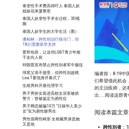
泰变性手术费高得吓人 泰国人妖
姐妹花来厦整形
泰国人妖变性手术全过程，3D视
频
泰国人妖学生的大学生活（图）
潘柏林：跨性别治疗很冷门，但
TA们需要医学支持
爱和包容，让这些LGBT青少年敢
于走向人前
特朗普宣布禁止跨性别者军中服役
球星父亲不接受，但跨性别超模
编者按：8.19
Lea.T要现身开幕式了
们希望借此机会
生殖男科开展伦理学习
的主治医师，还
男子男扮女装进高校女浴室被抓
出……阅读这群
警方：曾被鉴定为易性症
男子网恋被骗10万 “日籍华人美少
阅读本篇文章
女”实为易性癖男生
男性假两性畸形 女相藏男身是她
又是他
跨性别者
：