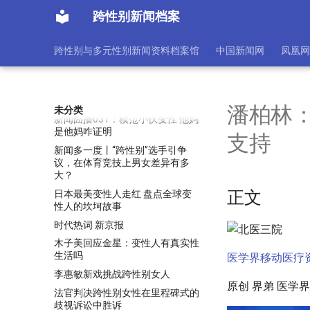
成都春熙路频现“人妖” 网友：好想
跨性别新闻档案
打他
政府修訂性別登記政策 無需完成
跨性别与多元性别新闻资料档案馆
中国新闻网
凤凰网
整項變性手術可申改身份證性別
变性人独白系列
新闻8点见丨医生潘柏林：跨性别
群体处于隐秘状态 大多纠结痛苦
潘柏林
未分类
新闻囧播031：模范小伙变性 他妈
是他妈咋证明
支持
新闻多一度丨“跨性别”选手引争
议，在体育竞技上男女差异有多
大？
正文
日本最美变性人走红 盘点全球变
性人的坎坷故事
时代热词 新京报
木子美回应金星：变性人有真实性
生活吗
医学界移动医疗
李惠敏新戏挑战跨性别女人
原创 界弟 医学界
法官判决跨性别女性在里程碑式的
歧视诉讼中胜诉