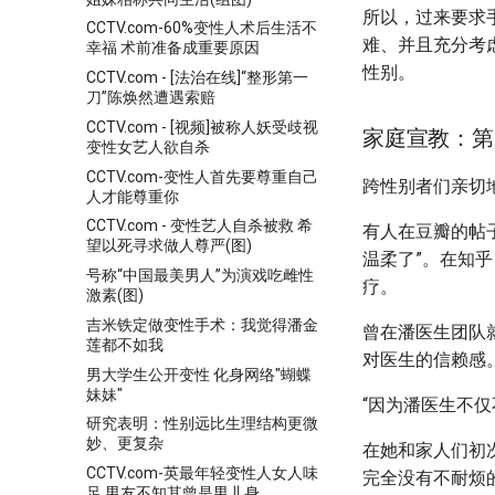
所以，过来要求
CCTV.com-60%变性人术后生活不
难、并且充分考
幸福 术前准备成重要原因
性别。
CCTV.com - [法治在线]“整形第一
刀”陈焕然遭遇索赔
CCTV.com - [视频]被称人妖受歧视
家庭宣教：第
变性女艺人欲自杀
CCTV.com-变性人首先要尊重自己
跨性别者们亲切
人才能尊重你
CCTV.com - 变性艺人自杀被救 希
有人在豆瓣的帖
望以死寻求做人尊严(图)
温柔了”。在知
号称“中国最美男人”为演戏吃雌性
疗。
激素(图)
吉米铁定做变性手术：我觉得潘金
曾在潘医生团队就
莲都不如我
对医生的信赖感
男大学生公开变性 化身网络"蝴蝶
妹妹"
“因为潘医生不仅
研究表明：性别远比生理结构更微
妙、更复杂
在她和家人们初
CCTV.com-英最年轻变性人女人味
完全没有不耐烦
足 男友不知其曾是男儿身