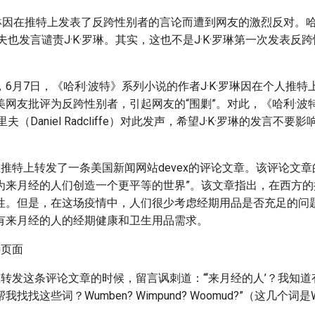
·罗琳因在推特上发表了反跨性别者的言论而遭到网友的激烈反对。
夫也发言谴责J·K·罗琳。其实，这也不是J·K·罗琳第一次发表反
6月7日，《哈利·波特》系列小说的作者J·K·罗琳因在个人推
美网友批评为反跨性别者，引起网友的“围剿”。对此，《哈利·波
夫（Daniel Radcliffe）对此发声，希望J·K·罗琳的发言不要
琳在推特上转发了一条美国新闻网站devex的评论文章。该评论文章
为来月经的人们创造一个更平等的世界”。该文章指出，在西方的
性。但是，在这场疫情中，人们很少考虑经期用品是否充足的问
有来月经的人的经期健康和卫生用品需求。
琳在转发这条评论文章的时候，留言讽刺道：“‘来月经的人’？我知
找找这些词？Wumben? Wimpund? Woomud?”（这几个词是