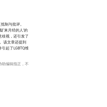
泛抵制与批评。
‘来月经的人’的
意歧视，还引发了
严。该文章还提到
起了LGBTQ维
协助编辑指正，不