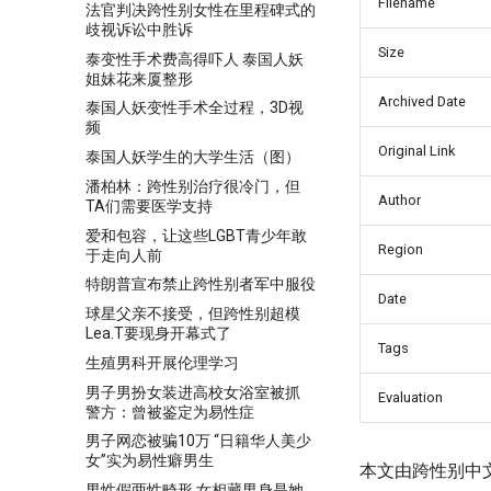
Filename
法官判决跨性别女性在里程碑式的
歧视诉讼中胜诉
Size
泰变性手术费高得吓人 泰国人妖
姐妹花来厦整形
Archived Date
泰国人妖变性手术全过程，3D视
频
Original Link
泰国人妖学生的大学生活（图）
潘柏林：跨性别治疗很冷门，但
Author
TA们需要医学支持
爱和包容，让这些LGBT青少年敢
Region
于走向人前
特朗普宣布禁止跨性别者军中服役
Date
球星父亲不接受，但跨性别超模
Lea.T要现身开幕式了
Tags
生殖男科开展伦理学习
男子男扮女装进高校女浴室被抓
Evaluation
警方：曾被鉴定为易性症
男子网恋被骗10万 “日籍华人美少
女”实为易性癖男生
本文由跨性别中
男性假两性畸形 女相藏男身是她