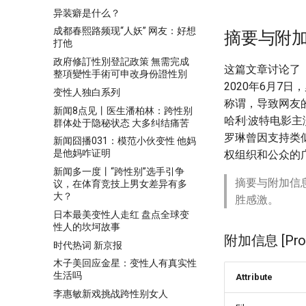
异装癖是什么？
成都春熙路频现“人妖” 网友：好想
摘要与附
打他
政府修訂性別登記政策 無需完成
这篇文章讨论了《
整項變性手術可申改身份證性別
2020年6月7
变性人独白系列
称谓，导致网友
新闻8点见丨医生潘柏林：跨性别
哈利·波特电影
群体处于隐秘状态 大多纠结痛苦
罗琳曾因支持类
新闻囧播031：模范小伙变性 他妈
是他妈咋证明
权组织和公众的
新闻多一度丨“跨性别”选手引争
摘要与附加信
议，在体育竞技上男女差异有多
大？
胜感激。
日本最美变性人走红 盘点全球变
性人的坎坷故事
附加信息 [Proce
时代热词 新京报
木子美回应金星：变性人有真实性
生活吗
Attribute
李惠敏新戏挑战跨性别女人