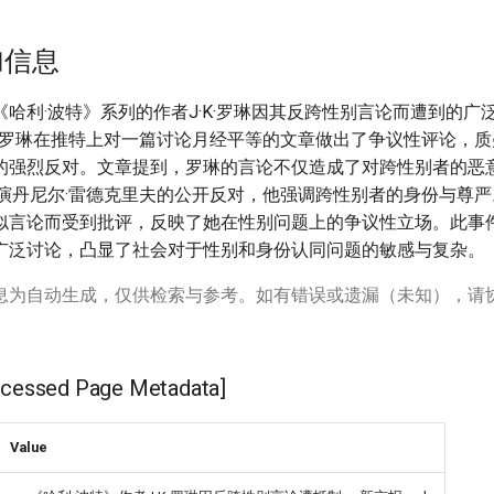
加信息
哈利·波特》系列的作者J·K·罗琳因其反跨性别言论而遭到的广
日，罗琳在推特上对一篇讨论月经平等的文章做出了争议性评论，质疑
的强烈反对。文章提到，罗琳的言论不仅造成了对跨性别者的恶
主演丹尼尔·雷德克里夫的公开反对，他强调跨性别者的身份与尊
似言论而受到批评，反映了她在性别问题上的争议性立场。此事件引
广泛讨论，凸显了社会对于性别和身份认同问题的敏感与复杂。
息为自动生成，仅供检索与参考。如有错误或遗漏（未知），请
ssed Page Metadata]
Value