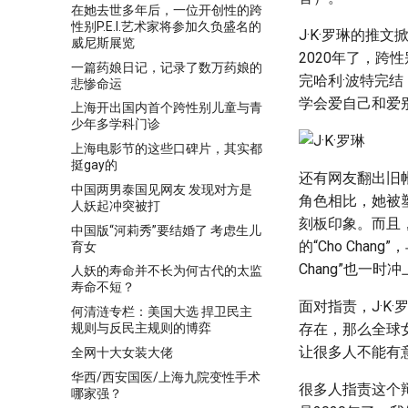
在她去世多年后，一位开创性的跨
性别P.E.I.艺术家将参加久负盛名的
J·K·罗琳的推
威尼斯展览
2020年了，跨
一篇药娘日记，记录了数万药娘的
完哈利·波特完
悲惨命运
学会爱自己和爱
上海开出国内首个跨性别儿童与青
少年多学科门诊
上海电影节的这些口碑片，其实都
挺gay的
还有网友翻出旧帐
中国两男泰国见网友 发现对方是
角色相比，她被
人妖起冲突被打
刻板印象。而且，J
中国版“河莉秀”要结婚了 考虑生儿
的“Cho Ch
育女
Chang”也一时
人妖的寿命并不长为何古代的太监
寿命不短？
面对指责，J·K
何清涟专栏：美国大选 捍卫民主
规则与反民主规则的博弈
存在，那么全球
让很多人不能有
全网十大女装大佬
华西/西安国医/上海九院变性手术
很多人指责这个辩
哪家强？