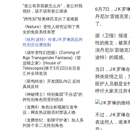
“老公有异装癖怎么办”，老公对我
6月7日，J·K
很好，该不该和老公谈谈
丹尼尔·雷德克里
“跨性别”给奥林匹克出了道难题
了。
《Nature》变性人研究证明了男
女的免疫系统有壁
据《卫报》报道，
《哈利·波特》作者J·K·罗琳因反跨
性的推文，被英
性别言论遭抵制
演丹尼尔·雷德克里
《成年变性幻想曲》(Coming of
波特》的观感。
Age Transgender Fantasia)《望
远镜之家》(House of
Telescopes)将于3月22日在百老
当日，J·K·罗
汇外全球首演
肺炎疫情之后，
《星鸣特攻》开发团队内讧 反转
医护人员都是女
真就反转
呼吁大家关注所
《神秘博士》特别集因“不合适”的
跨性别角色而受到投诉
《龙腾4》角色出柜视频引发争
议：网友热议能否封禁该人物
不过，J·K·罗
《龙腾世纪：影障守护者》加入系
表这些人，谁来帮我
列首个非二元性别角色
音）。