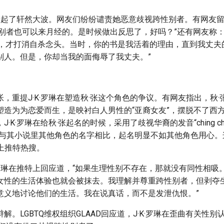
文掀起了轩然大波。网友们纷纷谴责她恶意歧视跨性别者。有网友留
性别者也可以来月经的。是时候做出反思了，好吗？”还有网友称：
结，才打消自杀念头。当时，你的书是我活着的理由，直到我丈夫
别人。但是，你却当我的面侮辱了我丈夫。”
，重提J·K·罗琳在塑造秋·张这个角色的争议。有网友指出，秋
塑造为为恋爱而生，是映衬白人男性的“亚裔女友”，摆脱不了西
·K·罗琳在给秋·张起名的时候，采用了歧视华裔的发音“ching ch
ang”，与其小说里其他角色的名字相比，起名明显不如其他角色用心。这
冲上推特热搜。
·罗琳在推特上回应道，“如果生理性别不存在，那就没有同性相吸
女性的生活体验也就会被抹去。我理解并尊重跨性别者，但剥夺
意义地讨论他们的生活。我在说真话，而不是发泄仇恨。”
解。LGBTQ维权组织GLAAD回应道，J·K·罗琳在歪曲有关性