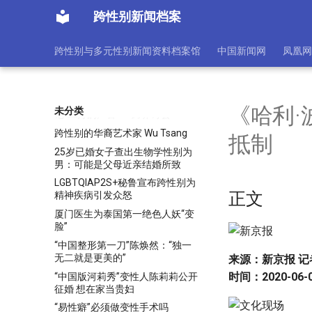
married as lesbians
跨性别新闻档案
跨性别青少年起诉体育禁令，争平
等权利 | Quik News
跨性别与多元性别新闻资料档案馆
中国新闻网
凤凰网
TANK Artist Takeover | 变装皇后
Victoria Sin
悼念“山寨礼服女王”樊其辉 异装皇
后传奇魅力
《哈利·
未分类
记“二月的声音——跨界诗会”
跨性别的华裔艺术家 Wu Tsang
抵制
25岁已婚女子查出生物学性别为
男：可能是父母近亲结婚所致
LGBTQIAP2S+秘鲁宣布跨性别为
正文
精神疾病引发众怒
厦门医生为泰国第一绝色人妖“变
脸”
“中国整形第一刀”陈焕然：“独一
无二就是更美的”
来源：新京报 记
时间：2020-06-0
“中国版河莉秀”变性人陈莉莉公开
征婚 想在家当贵妇
“易性癖”必须做变性手术吗