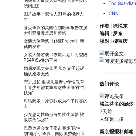
图揭泰国最美人妖私照 长腿V脸蛇
The Guardian
腰(组图)
CNN
图片故事：双性人21年的模糊人
生
作者 | 徐悦东
备受争议的英国性别医学报告在澳
大利亚引发反思和愤怒
编辑 | 罗东
校对 | 柳宝庆
女装大佬游戏《仆姬Project》新
截图发布
女装大佬游戏《僕姬计划》将登陆
PS4和Switch平台
婚后发现丈夫非男儿身 妻子起诉
确认婚姻无效
守护成长·重视儿童青少年性教育
热门评论
丨青少年需要掌握这些正确的“性
认知”
对话药娘：原谅我成为不了讨喜的
格兰芬多的涵汐
人
7天前
少女患两性畸形有男性生殖器 被
人红是非多
取笑为“人妖”
巴黎奥运会女子拳击赛场“跨性
新京报报料邮箱
别”选手引争议，国际奥委会回应