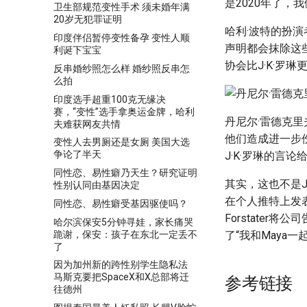
是2020年了，
卫生部规范变性手术 须未婚年满
20岁无犯罪证明
哈利·波特的扮演
印度伴侣暂停变性备孕 变性人顺
声明都会抹除这
利诞下宝宝
协会比J·K·罗琳
反串婚纱照怎么样 婚纱照反串怎
么拍
印度选手超重100克无缘决
赛，“变性”选手拿奥运金牌，哈利
丹尼尔·雷德克
夫难获网友共情
他们造成进一步伤
变性人去男厕还是女厕 美国大选
争论了半天
J·K·罗琳的言
同性恋、易性癖乃天生？研究证明
其实，这也不是J·
性别认同由基因决定
在个人推特上发表
同性恋、易性癖受基因驱使吗？
Forstater将
哈尔滨保安5分钟寻娃，家长痛哭
跪谢，保安：孩子在东北一定丢不
了“我和Maya
了
因为加州新的跨性别学生隐私法
马斯克要把SpaceX和X总部将迁
参考链接
往德州