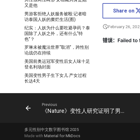
又是他
Share on
男游客拒绝人妖服务被殴:记者暗
访泰国人妖的糜烂生活(图)
February 26, 20
纪实：人妖为什么要吃避孕药？泰
国除了人妖之外，还有什么“特
色”？
罗琳未被魔法世界“取消”，跨性别
论战仍在持续
美国前奥运冠军变性后女人味十足
登名利场封面
美国变性男子生下女儿 产女过程
长达4天
美国对LGBTQ+人群的调查显示，
变性行为与更大的心理健康症状风
险有关
Previous
艾伯塔省提出了关于跨性别青年保
《Nature》变性人研究证明了男女的免疫系统有壁
健、学生代词、选择性教育的法案
药娘拿激素当糖吃 长期吃激素有
什么后果
多元性别中文数字图书馆 2025
Made with
Material for MkDocs
药娘的全面战争：被困在男性躯壳