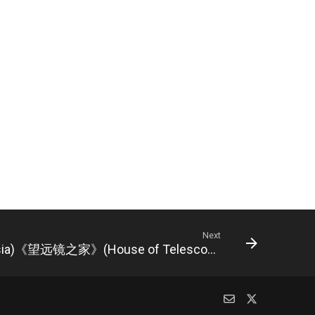
Next
《成年变性幻想曲》(Coming of Age Transgender Fantasia)《望远镜之家》(House of Telescopes)将于3月22日在百老汇外全球首演