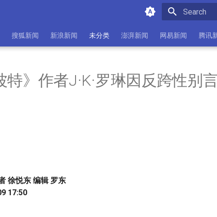
Initializing 
搜狐新闻
新浪新闻
未分类
澎湃新闻
网易新闻
腾讯
波特》作者J·K·罗琳因反跨性别
者 徐悦东 编辑 罗东
9 17:50