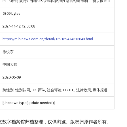
m_《哈利·波特》作者J·K·罗琳因反跨性别言论遭抵制_-_新京报.md
5309 bytes
2024-11-12 12:50:08
https://m.bjnews.com.cn/detail/159169474515843.html
徐悦东
中国大陆
2020-06-09
跨性别, 性别认同, J·K·罗琳, 社会评论, LGBTQ, 法律政策, 媒体报道
[Unknown type(update needed)]
文数字档案馆归档整理，仅供浏览。版权归原作者所有。