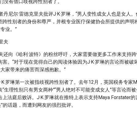
我们没有借口歧视跨性别者了。
者丹尼尔·雷德克里夫批评J·K·罗琳，“男人变性成女人也是女人
些跨性别者的身份和尊严，并根专业医疗保健协会所提供的声明
更专业。”
里夫还向《哈利·波特》的粉丝呼吁，大家需要做更多工作来支持
害。“对于现在觉得自己的阅读体验因为J·K·罗琳的言论而被破
论给大家带来的痛苦而深感抱歉。”
K·罗琳第一次被指歧视跨性别者了。去年12月，英国税务专家Maya F
“生理性别只有男女两种”“男人绝对不可能变成女人”等言论而被公
公司告上法庭后败诉。J·K·罗琳就在推特上表示支持Maya Forstat
一起”的话题，而遭到网友的强烈批评。