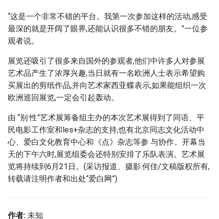
“这是一个非常不错的平台。我第一次参加这样的活动,感受
最深的就是开阔了眼界,还能认识很多不错的朋友。”一位参
观者说。
展览还吸引了很多来自国外的参观者,他们中许多人对参展
艺术品产生了浓厚兴趣,当日就有一名欧洲人士表示希望购
买展出的剪纸作品,并向艺术家西亚蝶表示,如果能组织一次
欧洲巡回展览,一定会引起轰动。
由 “别·性”艺术展筹备组主办的本次艺术展得到了同语、平
民电影工作室和les+杂志的支持,也有北京同志文化活动中
心、爱白文化教育中心和《点》杂志等参 与协作。开幕当
天的下午六时,展览组委会还特别安排了乐队表演。艺术展
览将持续到6月21日。(采访报道、摄影:何佳/文稿版权所有,
转载请注明作者和出处“爱白网”)
作者:
未知