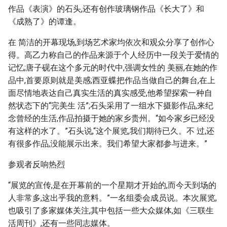
作品《表演》的石头,还有创作玻璃钢作品《长大了》和
《成熟了》的谭逢。
在 简洁的开幕现场,到场艺术家均依次和观众分享了创作心
得。高乙力称自己的作品来源于个人经历中一段关于爱情的
记忆;唐子砚在这个多元的时代中,强调女性的 美丽,在她的作
品中,首要原则就是美感;西亚蝶把作品当做自己的舞台,在上
面尽情地表达自己真实生活的真实感受,他希望探索一种自
然状态下的“完美生 活”;石头采用了一组水下摄影作品,来纪
念曾经的生活,作品拍摄于她的家乡贵州。“如今家乡已经没
有这样的水了。”石头说,“这个展览,我们期待已久。不 过,还
有很多作品,没能展示出来。我们希望大家都参与进来。”
参观者反响热烈
“展览的宣传,是在开幕前的一个星期才开始的,而今天到场的
人非常多,这出乎我的意料。”一名组委会成员说。本次展览,
也吸引了多家媒体关注,其中包括一些大众媒体,如《三联生
活周刊》,还有一些同志媒体。