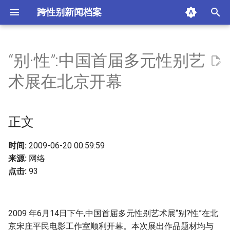
跨性别新闻档案
I
n
“别·性”:中国首届多元性别艺
正文
i
术展在北京开幕
t
摘要与附加信息
i
正文
附加信息 [Processed Page
a
Metadata]
l
时间:
2009-06-20 00:59:59
来源:
网络
i
点击:
93
z
i
2009 年6月14日下午,中国首届多元性别艺术展“别?性”在北
n
京宋庄平民电影工作室顺利开幕。本次展出作品题材均与