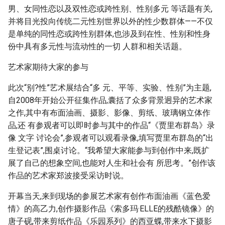
g
男、女同性恋以及双性恋或跨性别、性别多元 等话题有关,
并将目光投向传统二元性别世界以外的性少数群体——不仅
s
是单纯的同性恋或跨性别群体,也涉及到在性、性别和性身
e
份中具有多元性与流动性的一切 人群和相关话题。
a
艺术家期待大家的参与
r
此次“别?性”艺术展结合“多 元、平等、实验、性别”为主题,
c
自2008年开始公开征集作品,囊括了众多背景迥异的艺术家
之作,其中有布面油画、摄影、影像、剪纸、玻璃钢立体作
h
品,还 有参观者可以即时参与其中的作品“《贾里布群岛》录
像 文字 讨论会”,参观者可以观看录像,填写贾里布群岛的“出
生登记表”,围桌讨论。“我希望大家能参与到创作中来,既扩
展了自己的想象空间,也能对人生和社会有 所思考。”创作该
作品的艺术家郑波接受采访时说。
开幕当天,来到现场的参展艺术家有创作布面油画《蓝色爱
情》的高乙力,创作摄影作品《索多玛·ELLE的残酷镜像》的
唐子砚,带来剪纸作品《乐园系列》的西亚蝶,带来水下摄影