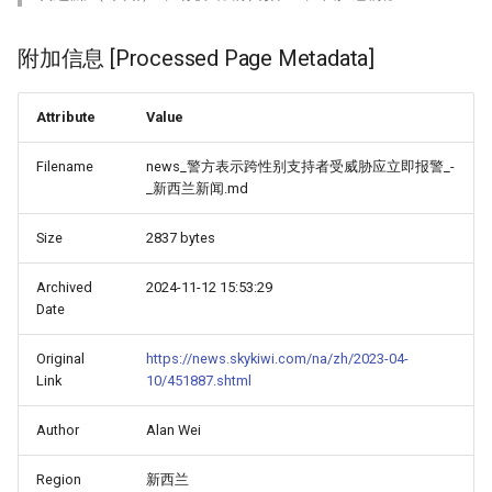
附加信息 [Processed Page Metadata]
Attribute
Value
Filename
news_警方表示跨性别支持者受威胁应立即报警_-
_新西兰新闻.md
Size
2837 bytes
Archived
2024-11-12 15:53:29
Date
Original
https://news.skykiwi.com/na/zh/2023-04-
Link
10/451887.shtml
Author
Alan Wei
Region
新西兰