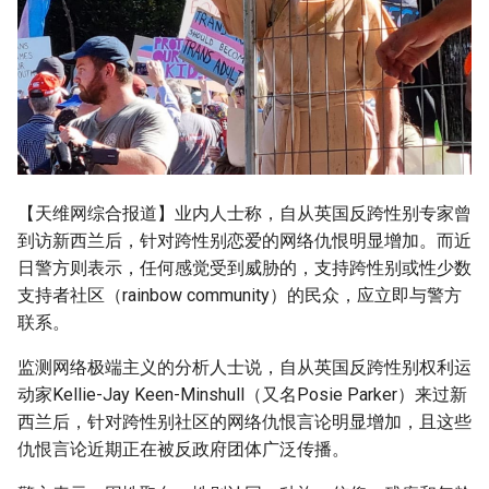
g
s
e
a
r
c
【天维网综合报道】业内人士称，自从英国反跨性别专家曾
到访新西兰后，针对跨性别恋爱的网络仇恨明显增加。而近
h
日警方则表示，任何感觉受到威胁的，支持跨性别或性少数
支持者社区（rainbow community）的民众，应立即与警方
联系。
监测网络极端主义的分析人士说，自从英国反跨性别权利运
动家Kellie-Jay Keen-Minshull（又名Posie Parker）来过新
西兰后，针对跨性别社区的网络仇恨言论明显增加，且这些
仇恨言论近期正在被反政府团体广泛传播。