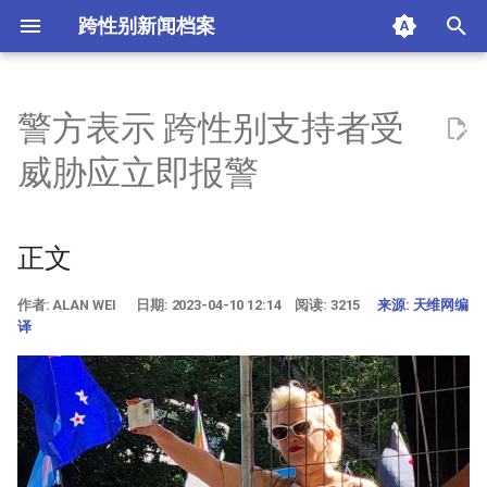
跨性别新闻档案
I
n
警方表示 跨性别支持者受
正文
i
威胁应立即报警
t
作者: Alan Wei 日期: 2023-
04-10 12:14 阅读: 3215 来
i
正文
源: 天维网编译
a
摘要与附加信息
作者: ALAN WEI 日期: 2023-04-10 12:14 阅读: 3215
来源: 天维网编
l
译
i
附加信息 [Processed Page
Metadata]
z
i
n