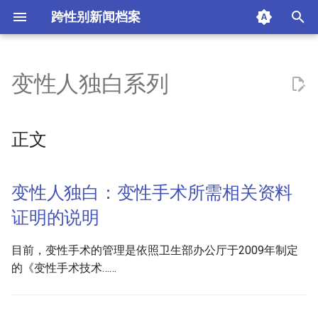
跨性别新闻档案
I
n
变性人独白系列
正文
i
t
变性人独白：变性手术所需相
正文
关资料证明的说明
i
a
变性人独白：变性手术后更改
变性人独白：变性手术所需相关资料
身份资料办事指南
l
证明的说明
i
变性人独白：我是怎样一步步
目前，变性手术的管理是依照卫生部办公厅于2009年制定
走上变性手术之路
z
的《变性手术技术……
i
一变性人因整容上瘾入歧途
n
如何正确对待整形？