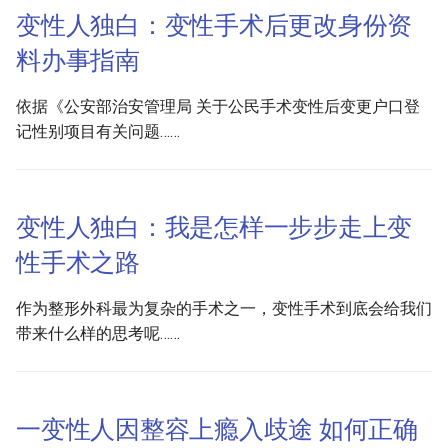
g
变性人独白：变性手术后更改身份资
图片
s
料办事指南
版权与来源
e
依据《公安部治安管理局 关于公民手术变性后变更户口登
a
评论
记性别项目有关问题……
r
c
变性人独白：我是怎样一步步走上变
h
性手术之路
作为整形外科最为复杂的手术之一，变性手术到底会给我们
带来什么样的思考呢……
一变性人因整容上瘾入歧途 如何正确