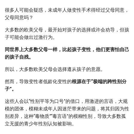
很多人可能会疑惑，未成年人做变性手术得经过父母同意，
父母同意吗？
大多数的欧美父母，最开始对孩子的选择或许会劝导，但孩
子可能会做出过激行为。
同世界上大多数父母一样，比起孩子变性，他们更害怕自己
的孩子自残。
所以，大多数欧美父母会选择遵从孩子的意愿。
然而，导致变性者低龄化变性的
根源在于“极端的跨性别分
子”。
这些人会以“性别平等为口号”的借口，用激进的言语，大规
模的团体，模糊未成年人因迷茫带来的问题，将其归因为性
别差异，这种“毒物质”“毒言语”的模糊性别，导致大多数孤
立无援的青少年性别认知被影响。