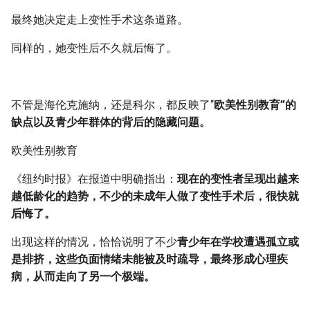
最终她决定走上变性手术这条道路。
同样的，她变性后不久就后悔了。
不管是海伦克施纳，还是科尔，都反映了“
欧美性别教育”的
缺点以及青少年群体的背后的隐藏问题。
欧美性别教育
《纽约时报》在报道中明确指出：
现在的变性者呈现出越来
越低龄化的趋势，不少的未成年人做了变性手术后，很快就
后悔了。
出现这样的情况，恰恰说明了不少
青少年在学校遭遇孤立或
是排挤，这些负面情绪未能被及时疏导，最终形成心理疾
病，从而走向了另一个极端。