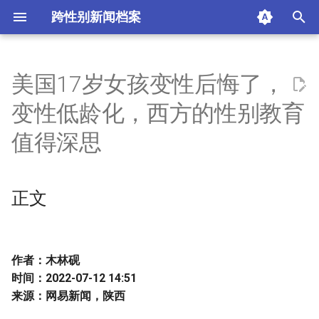
跨性别新闻档案
I
n
美国17岁女孩变性后悔了，
正文
i
变性低龄化，西方的性别教育
t
摘要与附加信息
值得深思
i
附加信息 [Processed Page
a
Metadata]
正文
l
i
z
作者：木林砚
时间：2022-07-12 14:51
i
来源：网易新闻，陕西
n