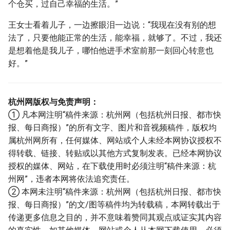
个仓买，过自己幸福的生活。”
王女士看着儿子，一边擦眼泪一边说：“我现在没有别的想
法了，只要他能正常的生活，能幸福，就够了。不过，我还
是想着他是我儿子，哪怕他进手术室前那一刻回心转意也
好。”
杭州网版权与免责声明：
① 凡本网注明“稿件来源：杭州网（包括杭州日报、都市快
报、每日商报）”的所有文字、图片和音视频稿件，版权均
属杭州网所有，任何媒体、网站或个人未经本网协议授权不
得转载、链接、转贴或以其他方式复制发表。已经本网协议
授权的媒体、网站，在下载使用时必须注明“稿件来源：杭
州网”，违者本网将依法追究责任。
② 本网未注明“稿件来源：杭州网（包括杭州日报、都市快
报、每日商报）”的文/图等稿件均为转载稿，本网转载出于
传递更多信息之目的，并不意味着赞同其观点或证实其内容