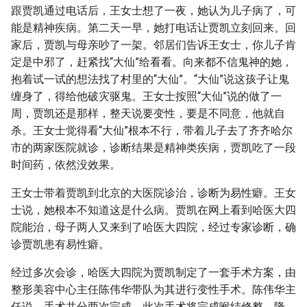
跟贾凯通过电话后，王女士想了一夜，她认为儿子病了，可
能是精神疾病。第二天一早，她打电话让贾凯立刻回来。回
家后，贾凯与母亲吵了一架。邻居们告诉王女士，你儿子肯
定是中邪了，赶紧找“大仙”给看看。向来都不信鬼神的她，
抱着试一试的想法找了村里的“大仙”。“大仙”说这孩子让鬼
缠身了，得给他破灾驱鬼。王女士按照“大仙”说的做了一
周，贾凯还是那样，整天说要变性，要是不同意，他就自
杀。王女士觉得看“大仙”根本不行，带着儿子去了齐齐哈尔
市的两家医院就诊，诊断结果是精神类疾病，贾凯吃了一段
时间药，依然没效果。
王女士带着贾凯到北京的大医院诊治，诊断为易性癖。王女
士说，她根本不知道这是什么病。贾凯在网上看到哈医大四
院能治，母子两人又来到了哈医大四院，经过专家诊断，确
诊贾凯患有易性癖。
经过多次会诊，哈医大四院为贾凯制定了一套手术方案，由
整形美容中心主任陈伟华带队为其进行变性手术。陈伟华主
任说，手术共分两次完成，此次手术将完成喉结修整、隆