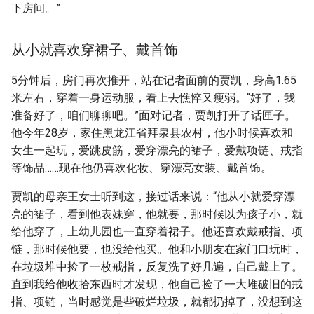
下房间。”
从小就喜欢穿裙子、戴首饰
5分钟后，房门再次推开，站在记者面前的贾凯，身高1.65
米左右，穿着一身运动服，看上去憔悴又瘦弱。“好了，我
准备好了，咱们聊聊吧。”面对记者，贾凯打开了话匣子。
他今年28岁，家住黑龙江省拜泉县农村，他小时候喜欢和
女生一起玩，爱跳皮筋，爱穿漂亮的裙子，爱戴项链、戒指
等饰品……现在他仍喜欢化妆、穿漂亮女装、戴首饰。
贾凯的母亲王女士听到这，接过话来说：“他从小就爱穿漂
亮的裙子，看到他表妹穿，他就要，那时候以为孩子小，就
给他穿了，上幼儿园也一直穿着裙子。他还喜欢戴戒指、项
链，那时候他要，也没给他买。他和小朋友在家门口玩时，
在垃圾堆中捡了一枚戒指，反复洗了好几遍，自己戴上了。
直到我给他收拾东西时才发现，他自己捡了一大堆破旧的戒
指、项链，当时感觉是些破烂垃圾，就都扔掉了，没想到这