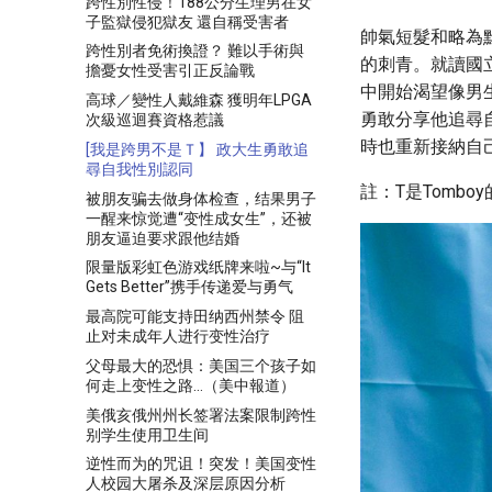
跨性別性侵！188公分生理男在女
子監獄侵犯獄友 還自稱受害者
帥氣短髮和略為
跨性別者免術換證？ 難以手術與
的刺青。就讀國
擔憂女性受害引正反論戰
中開始渴望像男
高球／變性人戴維森 獲明年LPGA
勇敢分享他追尋
次級巡迴賽資格惹議
時也重新接納自
[我是跨男不是Ｔ】 政大生勇敢追
尋自我性別認同
註：T是Tomb
被朋友骗去做身体检查，结果男子
一醒来惊觉遭“变性成女生”，还被
朋友逼迫要求跟他结婚
限量版彩虹色游戏纸牌来啦~与“It
Gets Better”携手传递爱与勇气
最高院可能支持田纳西州禁令 阻
止对未成年人进行变性治疗
父母最大的恐惧：美国三个孩子如
何走上变性之路…（美中報道）
美俄亥俄州州长签署法案限制跨性
别学生使用卫生间
逆性而为的咒诅！突发！美国变性
人校园大屠杀及深层原因分析