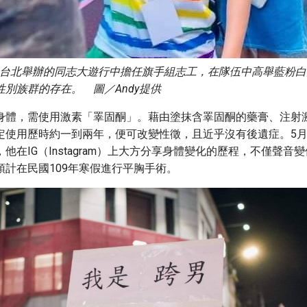
26日台北舉辦的同志大遊行中擔任旗手組志工，在隊伍中高舉藍粉
別族群的存在。 圖／Andy提供
身體，需使用激素「睪固酮」。藉由塗抹含睪固酮的藥膏、注射
定使用歷時約一到兩年，便可改變性徵，且近乎沒有後遺症。5月至
他在IG（Instagram）上大方分享身體變化的歷程，不僅聲音
預計在民國109年寒假進行平胸手術。