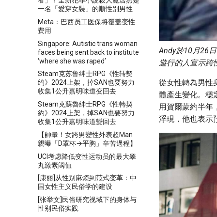
者」！全新犯罪小說殺人魔居然是
一名「愛穿女裝」的順性別男性
Meta：巴西员工医保将覆盖变性
费用
Singapore: Autistic trans woman
Andy於10月
faces being sent back to institute
‘where she was raped’
遊行的人宣示跨性
Steam克苏鲁绅士RPG《性转契
從女性轉為男性
约》2024上架，掉SAN也要努力
收集1公升嘉明味道变回去
體產生變化。穩
Steam克蘇魯紳士RPG《性轉契
用賀爾蒙約半年，
約》2024上架，掉SAN也要努力
浮現，他也表示
收集1公升嘉明味道變回去
【帥暈！女跨男變性外表超Man
親曝「D罩杯→平胸」辛苦過程】
UCI考虑降低变性运动员的最大睾
丸激素阈值
[康丽]从性别麻烦到范式变革：中
国女性主义民俗学的建设
[张举文]民俗研究视域下的身体与
性别民俗实践