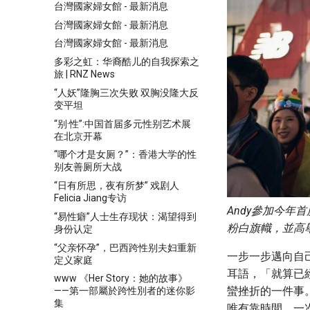
台灣國家婦女館 - 最新消息
台灣國家婦女館 - 最新消息
台灣國家婦女館 - 最新消息
多彩之虹：华裔酷儿的自我探索之
旅 | RNZ News
“人妖”隆胸三次失败 双胸没隆大反
变平坦
“别·性”:中国首届多元性别艺术展
在北京开幕
“哪个才是女厕？”：香港大学的性
别友善厕所大战
“日有所思，夜有所梦” 戏剧人
Felicia Jiang专访
Andy參加今年
“易性癖”人士生存现状：渴望得到
粉白旗幟，並高舉
身份认定
“父亲怀孕”，巴西跨性别夫妇重新
一步一步邁向自己
定义家庭
耳語，「就算已
www 《Her Story：她的故事》
蠻挫折的一件事
——第一部屬於跨性別者的迷你影
集
唯有靠時間，一