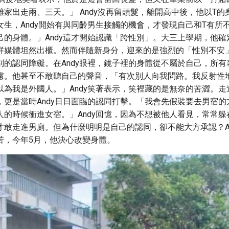
家出走兩、三天。」 Andy沒再留頭髮，離開高中後，他以T
女生，Andy開始有與同齡男生接觸的機會，才發現自己和T有所
己的身體。」Andy這才開始認識「跨性別」。大三上學期，他確
群媒體坦然出櫃。然而伴隨新身分，迎來的是強烈的「性別不安
別的認同障礙。在Andy眼裡，鏡子裡的身體從不屬於自己，所有
慮。他甚至不敢聽自己的聲音，「有次別人向我問路。我反射性
以為我是外國人。」Andy笑著表示，笑裡藏的是無奈的苦澀。走
，更是當時Andy日日面臨的認同打擊。「我會先假裝要去男宿的
人的時候衝進女宿。」Andy回憶，因為不想被他人看見，常常躲
才敢走進男廁。但為什麼明明是自己的認同，卻不能大方承認？An
苦，今年5月，他決心改變身體。