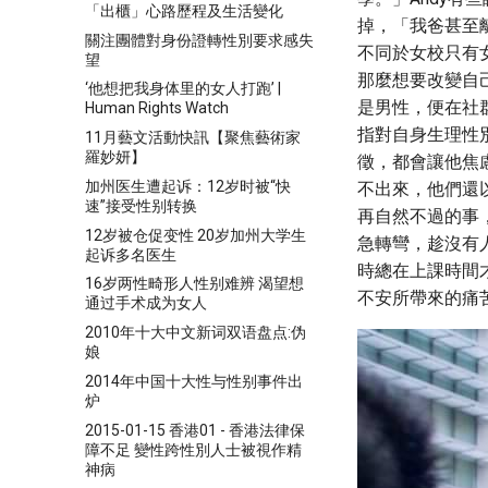
「出櫃」心路歷程及生活變化
掉，「我爸甚至離
關注團體對身份證轉性別要求感失
不同於女校只有
望
那麼想要改變自
‘他想把我身体里的女人打跑’ |
是男性，便在社
Human Rights Watch
指對自身生理性
11月藝文活動快訊【聚焦藝術家
羅妙妍】
徵，都會讓他焦
加州医生遭起诉：12岁时被“快
不出來，他們還
速”接受性别转换
再自然不過的事
12岁被仓促变性 20岁加州大学生
急轉彎，趁沒有
起诉多名医生
時總在上課時間
16岁两性畸形人性别难辨 渴望想
不安所帶來的痛
通过手术成为女人
2010年十大中文新词双语盘点:伪
娘
2014年中国十大性与性别事件出
炉
2015-01-15 香港01 - 香港法律保
障不足 變性跨性別人士被視作精
神病