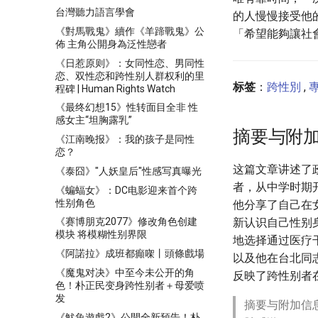
台灣聽力語言學會
的人慢慢接受他
《對馬戰鬼》續作《羊蹄戰鬼》公
「希望能夠讓社
佈 主角公開身為泛性戀者
《日惹原则》：女同性恋、男同性
恋、双性恋和跨性别人群权利的里
标签
：
跨性別
,
程碑 | Human Rights Watch
《最终幻想15》性转面目全非 性
感女主“坦胸露乳”
摘要与附
《江南晚报》：我的孩子是同性
恋？
这篇文章讲述了
《泰囧》"人妖皇后"性感写真曝光
者，从中学时期
《蝙蝠女》：DC电影迎来首个跨
性别角色
他分享了自己在
新认识自己性别
《赛博朋克2077》修改角色创建
模块 将模糊性别界限
地选择通过医疗
《阿諾拉》成班都癲㗎丨頭條戲場
以及他在台北同
《魔鬼对决》中至今未公开的角
反映了跨性别者
色！朴正民变身跨性别者＋母爱喷
发
摘要与附加信
《魷魚遊戲2》公開全新預告！朴