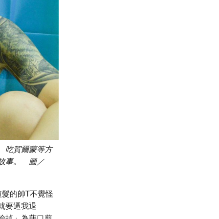
、吃賀爾蒙等方
故事。 圖／
短髮的帥T不覺怪
就要逼我退
輸掉」為藉口剪