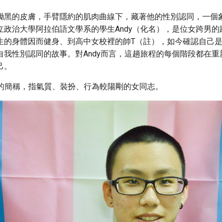
黝黑的皮膚，手臂隱約的肌肉曲線下，藏著他的性別認同，一個象徵
立政治大學阿拉伯語文學系的學生Andy（化名），是位女跨男的
生的身體因而健身、到高中女校裡的帥T（註），如今確認自己是跨
自我性別認同的故事。對Andy而言，這趟旅程的每個階段都在重
己。
oy的簡稱，指氣質、裝扮、行為較陽剛的女同志。