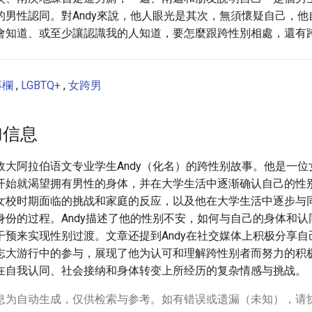
的男性認同。對Andy來說，他人眼光是其次，無須懷疑自己，他
會知道、或至少讓認識我的人知道，要怎麼跟跨性別相處，還有
專欄
,
LGBTQ+
,
女跨男
加信息
政大阿拉伯语文专业学生Andy（化名）的跨性别故事。他是一位
开始就渴望拥有男性的身体，并在大学生活中逐渐确认自己的性
女校时期面临的挑战和家庭的反应，以及他在大学生活中逐步与
身份的过程。Andy描述了他的性别不安，如何与自己的身体和认
干预来实现性别过渡。文章还提到Andy在社交媒体上积极分享自
志大游行中的参与，展现了他为认可和理解跨性别者而努力的积
在自我认同、社会接纳和身体转变上所经历的复杂情感与挑战。
息为自动生成，仅供检索与参考。如有错误或遗漏（未知），请