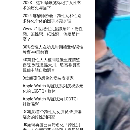
2023，这10场展览标记了女性艺
术的历史与当下
2024 麻醉师协会：跨性别和性别
多样化个体的围手术期护理
Www 21世紀性別意識須知：泛性
戀、無性戀、紙性戀、偽娘是什
麼？
30%变性人在幼儿时期接受错误性
教育-中国教育
40萬雙性人人權問題嚴重陳情監
察院 副院長孫大川、監察委員高
鳳仙申請自動調查
9位顛覆你想像的變裝表演家
Apple Watch 彩虹版系列庆祝多元
化的 LGBTQ+ 群体
Apple Watch 彩虹版为 LGBTQ+
社群喝彩
DC电影首个跨性别女演员 饰演蝙
蝠女的跨性别闺蜜
JK羅琳再度公開污名化「跨性別