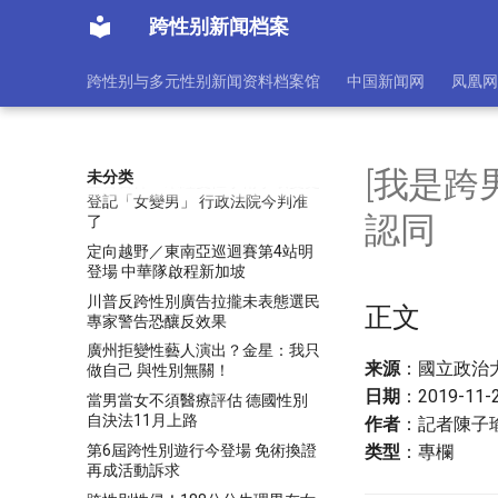
天机胖妹和异装癖奶爸那些事儿
跨性别新闻档案
广电总局叫停整容变性节目《美丽
新约》
跨性别与多元性别新闻资料档案馆
中国新闻网
凤凰网
盘点二次元中的伪娘角色
「不讓任何人落單」粉紅大軍湧新
加坡公園 爭取LGBTQ平權
[我是
未分类
全台首件！未經變性手術爭取變更
登記「女變男」 行政法院今判准
認同
了
定向越野／東南亞巡迴賽第4站明
登場 中華隊啟程新加坡
川普反跨性別廣告拉攏未表態選民
正文
專家警告恐釀反效果
廣州拒變性藝人演出？金星：我只
来源
：國立政治大學
做自己 與性別無關！
日期
：2019-11-
當男當女不須醫療評估 德國性別
自決法11月上路
作者
：記者陳子
第6屆跨性別遊行今登場 免術換證
类型
：專欄
再成活動訴求