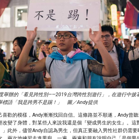
首度舉辦的「看見跨性別——2019台灣跨性別遊行」，在遊行中
標語「我是跨男不是踢！」 圖／Andy提供
喜歡的模樣，Andy漸漸找回自信。這條路並不順遂，Andy曾
經改變了身體，對某些人來說我還是個『變成男生的女生』。這
。」此外，儘管Andy自認為男生，但真正要融入男性社群仍需要
次、兩次地練習走進男廁，一遍、兩遍和朋友說明自己「是個男