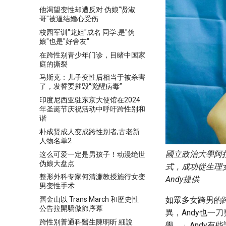
他渴望变性却遭反对 伪娘"贤淑
哥"被逼结婚心受伤
校园军训"龙姐"成名 同学:是"伪
娘"也是"好舍友"
在跨性别青少年门诊，目睹中国家
庭的撕裂
马斯克：儿子变性后相当于被杀害
了，发誓要摧毁“觉醒病毒”
印度尼西亚驻东京大使馆在2024
年圣诞节庆祝活动中呼吁跨性别和
谐
朴成贤成人变成跨性别者,古老新
人物名单2
國立政治大學阿
这么可爱一定是男孩子！动漫绝世
伪娘大盘点
式，成功從生理
整形外科专家何清濂教授施行女变
Andy提供
男变性手术
如眾多女跨男的
舊金山以 Trans March 和歷史性
公告拉開驕傲節序幕
異，Andy也
跨性別普通科醫生陳明昕 細說
學。」Andy