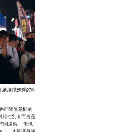
披著象徵跨族群的藍
聽過同學無意間的
對跨性別者而言是
時間適應。 但也
生」，才能讓身邊