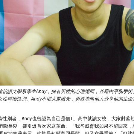
拉伯語文學系學生Andy，擁有男性的心理認同，並藉由平胸手術
女性轉換性別。Andy不懼大眾眼光，勇敢地向他人分享他的生命
跨性別者，Andy也曾認為自己是個T。高中就讀女校，大家對蓄
一刀剪斷長髮，卻引爆首次家庭革命。「我爸威脅我如果不留回來，
有些調皮地笑著表示，他於是短暫留回長髮，但又在畢業前以「打賭