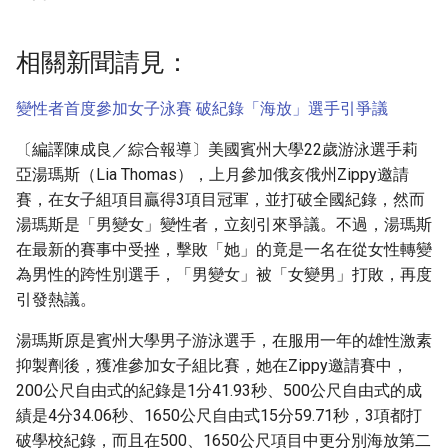
g
s
相關新聞請見：
e
變性者首度參加女子泳賽 破紀錄「海放」選手引爭議
a
〔編譯陳成良／綜合報導〕美國賓州大學22歲游泳選手莉
r
亞湯瑪斯（Lia Thomas），上月參加俄亥俄州Zippy邀請
c
賽，在女子組項目贏得3項目冠軍，並打破全國紀錄，然而
湯瑪斯是「男變女」變性者，立刻引來爭議。不過，湯瑪斯
h
在最新的賽事中受挫，擊敗「她」的竟是一名在從女性轉變
為男性的跨性別選手，「男變女」被「女變男」打敗，再度
引發熱議。
湯瑪斯原是賓州大學男子游泳選手，在服用一年的雄性激素
抑製劑後，獲准參加女子組比賽，她在Zippy邀請賽中，
200公尺自由式的紀錄是1分41.93秒、500公尺自由式的成
績是4分34.06秒、1650公尺自由式15分59.71秒，3項都打
破學校紀錄，而且在500、1650公尺項目中更分別海放第二