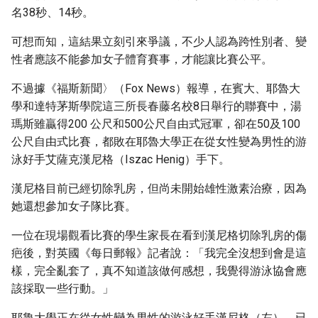
名38秒、14秒。
可想而知，這結果立刻引來爭議，不少人認為跨性別者、變
性者應該不能參加女子體育賽事，才能讓比賽公平。
不過據《福斯新聞〉（Fox News）報導，在賓大、耶魯大
學和達特茅斯學院這三所長春藤名校8日舉行的聯賽中，湯
瑪斯雖贏得200 公尺和500公尺自由式冠軍，卻在50及100
公尺自由式比賽，都敗在耶魯大學正在從女性變為男性的游
泳好手艾薩克漢尼格（Iszac Henig）手下。
漢尼格目前已經切除乳房，但尚未開始雄性激素治療，因為
她還想參加女子隊比賽。
一位在現場觀看比賽的學生家長在看到漢尼格切除乳房的傷
疤後，對英國《每日郵報》記者說：「我完全沒想到會是這
樣，完全亂套了，真不知道該做何感想，我覺得游泳協會應
該採取一些行動。」
耶魯大學正在從女性變為男性的游泳好手漢尼格（左），已