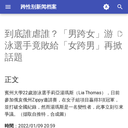
跨性别新闻档案
I
n
到底誰虐誰？「男跨女」游
正文
i
泳選手竟敗給「女跨男」再掀
t
相關新聞請見：
話題
i
版權信息
a
正文
摘要与附加信息
l
i
賓州大學22歲游泳選手莉亞湯瑪斯（Lia Thomas），日前
附加信息 [Processed Page
參加俄亥俄州Zippy邀請賽，在女子組項目贏得3項冠軍，
z
Metadata]
並打破全國紀錄，然而湯瑪斯是一名變性者，此事立刻引來
i
爭議。（擷取自推特，合成圖）
n
時間
：2022/01/09 20:59