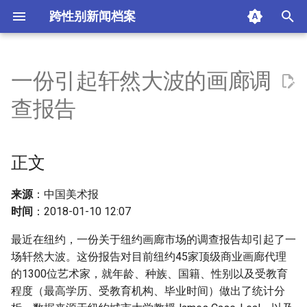
跨性别新闻档案
I
n
一份引起轩然大波的画廊调
正文
i
查报告
t
摘要与附加信息
i
正文
附加信息 [Processed Page
a
Metadata]
l
来源
：中国美术报
时间
：2018-01-10 12:07
i
最近在纽约，一份关于纽约画廊市场的调查报告却引起了一
z
场轩然大波。这份报告对目前纽约45家顶级商业画廊代理
i
的1300位艺术家，就年龄、种族、国籍、性别以及受教育
程度（最高学历、受教育机构、毕业时间）做出了统计分
n