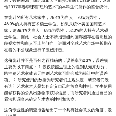
析，数据来源于纽约城市大学教授James Case-Leal，以及
g
他2017年春季课程“纽约艺术”的本科生们所作的整合统计。
s
在统计的所有艺术家中，78.4%为白人，70%为男性，
e
46.9%的人持有艺术硕士学位。如果只统计美国国籍艺术
家，则88.1%为白人，68%为男性，52.3%的人持有艺术硕
a
士学位。据此，社会人士不断指责纽约画廊圈存在着明显的
r
歧视女性和白人至上的倾向，进而对全球艺术市场中长期存
在着的不公现象进行了激烈抨击。
c
h
这份统计并不是百分之百精确的，误差率为0.3%，误差项
主要为以下两点： 1. 仅仅按照生理上的性别认知来划分，
跨性别艺术家或者无性别艺术家可能会成为统计中的误差
项。 2. 研究使用的数据为研究者们主观决定，研究者们没
有询问艺术家本人是如何定义自己的族裔和性别。学生使用
能够获得的公共出版物来获得信息，而研究者则通过自己的
看法和调查来确定艺术家的性别和族裔。
这份专业性的调查报告给出了一个具有社会意义的角度，发