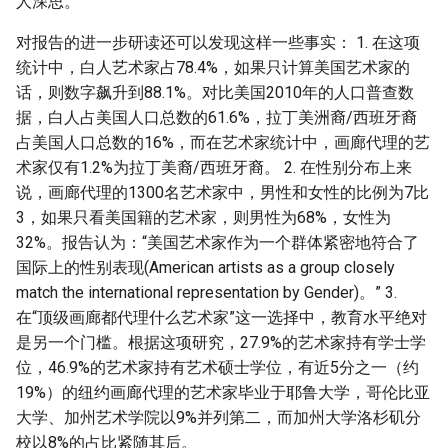
人深思。
对报告的进一步研读还可以发现这样一些事实： 1. 在这项
统计中，白人艺术家占78.4%，如果只计算美国艺术家的
话，则数字飙升到88.1%。对比美国2010年的人口普查数
据，白人占美国人口总数的61.6%，拉丁美洲裔/西班牙裔
占美国人口总数的16%，而在艺术家统计中，画廊代理的艺
术家仅有1.2%为拉丁美裔/西班牙裔。 2. 在性别分布上来
说，画廊代理的1300名艺术家中，男性和女性的比例为7比
3，如果只看美国籍的艺术家，则男性为68%，女性为
32%。报告认为：“美国艺术家作为一个群体紧密地符合了
国际上的性别表现(American artists as a group closely
match the international representation by Gender)。” 3.
在“顶级画廊都代理什么艺术家”这一选择中，教育水平绝对
是另一个门槛。根据这项研究，27.9%的艺术家持有学士学
位，46.9%的艺术家持有艺术硕士学位，有近5分之一（约
19%）的纽约画廊代理的艺术家毕业于耶鲁大学，哥伦比亚
大学、加州艺术学院以9%并列第二，而加州大学洛杉矶分
校以8%的占比紧随其后。