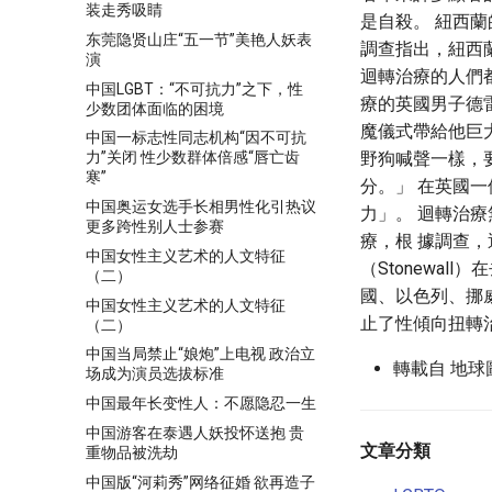
装走秀吸睛
是自殺。 紐西蘭
东莞隐贤山庄“五一节”美艳人妖表
調查指出，紐西蘭
演
迴轉治療的人們
中国LGBT：“不可抗力”之下，性
療的英國男子德雷伯
少数团体面临的困境
魔儀式帶給他巨
中国一标志性同志机构“因不可抗
野狗喊聲一樣，
力”关闭 性少数群体倍感“唇亡齿
寒”
分。」 在英國一
中国奥运女选手长相男性化引热议
力」。 迴轉治療
更多跨性别人士参赛
療，根 據調查，
中国女性主义艺术的人文特征
（Stonewa
（二）
國、以色列、挪
中国女性主义艺术的人文特征
止了性傾向扭轉
（二）
中国当局禁止“娘炮”上电视 政治立
轉載自 地球
场成为演员选拔标准
中国最年长变性人：不愿隐忍一生
中国游客在泰遇人妖投怀送抱 贵
文章分類
重物品被洗劫
中国版“河莉秀”网络征婚 欲再造子