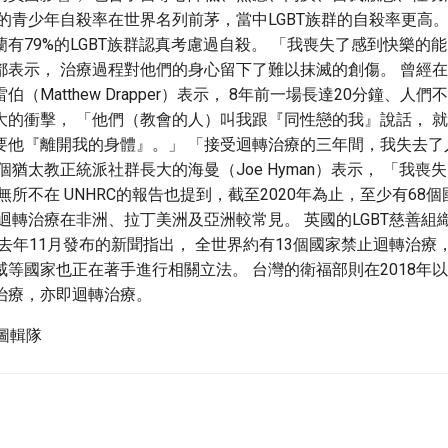
的青少年自殺率在世界名列前茅，當中LGBT族群的自殺率更高。 
有79%的LGBT族群認真考慮過自殺。 「我喪失了感到快樂的能
都表示， 治療過程對他們的身心留下了難以抹滅的創傷。 曾經
（Matthew Drapper）表示， 8年前一場長達20分鐘、人
大的衝擊， 「他們（教會的人）叫我跟『同性戀的我』說話， 
要他『離開我的身體』。」 「接受迴轉治療的三年間，我失去了
個猶太教正統派社群長大的海曼（Joe Hyman）表示， 「我喪
無所不在 UNHRC的報告也提到，截至2020年為止，至少有68
迴轉治療在非洲、拉丁美洲及亞洲較常見。 英國的LGBT慈善組
ll）在去年11月發布的新聞指出， 全世界約有13個國家禁止迴轉治療
威等國家也正在著手進行相關立法。 台灣的衛福部則在2018年
治療，亦即迴轉治療。
圖輯隊