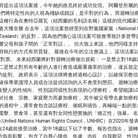
府提出這項法案後，今年她的政見終於成功兌現。 阿爾登所屬的工黨
， 人們將特定性向的人視為殘缺或錯誤，是不對的行為， 而迴轉
「這種行為在奧特亞羅瓦（紐西蘭的毛利語名稱）這樣的現代國家
大獲全勝 在去年，這項法案曾經受到在野黨國家黨（National P
ew Zealand）的反對， 因為他們擔心這項法案可能會導致許多曾
影響父母和孩子間的「正常對話」。 但大致上來說，他們同樣支
府執行的方式有所質疑。 最後在今年的立法會議上， 這項法案以
對票。 未來紐西蘭將針對迴轉治療做出規範： 一是禁止對18
 二是禁止對所有年齡的人進行會造成嚴重傷害的治療， 違反規
的徒刑。 政府表示，這項法律將會經過精心設計， 以確保宗教
會確保專業護理人員或合法提供諮詢的人不會受到懲罰。 迴轉治療
變人的性傾向、 性別認同或性別表現的心理療程， 希望能讓LG
迫於社會、宗教、家庭壓力而參加療程， 其中被父母帶去參加療
療的過程中，通常會包含談話療程、催眠和禱告，再極端一點的形
、電擊、禁食等，甚至還有對女同性戀實施的「矯正性」強暴。 名
ted Nations Human Rights Council，UNHRC）在202
在24歲前接受治療，當中18歲以下佔了半數。報告也指出， 迴
的負面影響， 包含了自尊心降低、焦慮、內疚、自我厭惡、性功