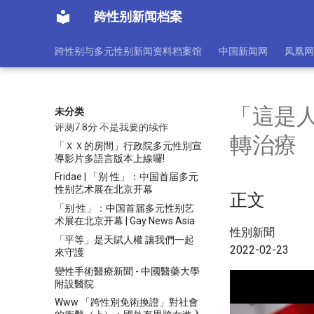
友:能干掉这个人么？
跨性别新闻档案
《龙腾4》跨性别总监为失败开
脱：玩家还是不够包容
跨性别与多元性别新闻资料档案馆
中国新闻网
凤凰网
《龙腾4》跨性别总监离职 玩家:快
失业别祸害别的游
《龙腾世纪4》宣扬ZZZQ价值观
NPC大谈性别认同
「這是人
未分类
《龙腾世纪4：影障守护者》游民
评测7.8分 不是我要的续作
轉治療
「ＸＸ的房間」行政院多元性別宣
導影片多語言版本上線囉!
Fridae | 「别·性」：中国首届多元
性别艺术展在北京开幕
正文
「别·性」：中国首届多元性别艺
术展在北京开幕 | Gay News Asia
性別新聞
「平等」是天賦人權 讓我們一起
2022-02-23
來守護
變性手術醫療新聞 - 中國醫藥大學
附設醫院
Www 「跨性別免術換證」對社會