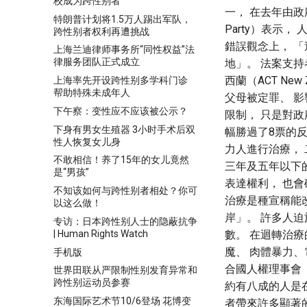
校成为跨性别者
一， 在去年由政
特朗普计划将1.5万人踢出军队，
Party）表示
跨性别者权利再遭挑战
錯誤觀念上， 
上海兰迪律师事务所“同性权益”法
律服务团队正式成立
地」。 法案支持者
西蘭（ACT N
上海率先开设跨性别多学科门诊
帮助特殊未成年人
父母被定罪、 
下午察：变性应不应该被公示？
限制， 只是對政
下身有男女生殖器 3小时手术后双
幅勝過了8票的反
性人恢复女儿身
力人進行治療，
不敢相信！养了15年的女儿竟然
三年及五年以下
是“男孩”
表達權利， 也
不知该如何与跨性别者相处？你可
治療是種宣稱能改
以这么做！
岸」。 許多人
专访：日本跨性别人士的隐蔽抗争
| Human Rights Watch
數。 在迴轉治
魔、 肉體暴力
手机版
合國人權理事會（Uni
世界田联从严限制性别发育异常和
跨性别运动员参赛
約有八成的人是
东海国际艺术节10/6登场 花博变
者帶來許多顯著