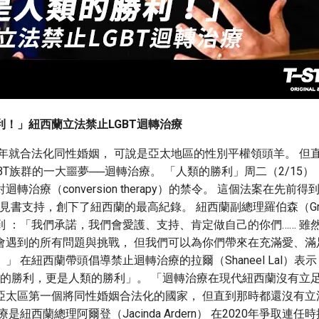
利！」紐西蘭立法禁止LGBT迴轉治療
3年就合法化同性婚姻， 可說是亞太地區的性別平權領頭羊。 但
BT族群的一大噩夢──迴轉治療。 「人類的勝利」周二（2/15）
轉治療（conversion therapy）的禁令。 這個法案在先前得
意見書支持，創下了紐西蘭的最高紀錄。 紐西蘭副總理羅伯森（Grant 
到 ：「我們承諾，我們會愛護、支持、肯定做自己的你們…… 雖
會遇到的所有問題與挑戰， 但我們可以為你們帶來在充滿愛、滿
」 在紐西蘭帶頭倡導禁止迴轉治療的拉爾（Shaneel Lal）表
族群的勝利，更是人類的勝利」。 「迴轉治療在現代紐西蘭沒有立足之
亞太區第一個將同性婚姻合法化的國家， 但直到那時都還沒有立
是紐西蘭總理阿爾登（Jacinda Ardern） 在2020年爭取連