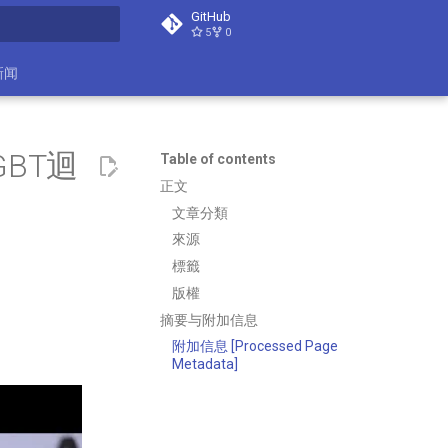
GitHub
5
0
search
新闻
BT迴
Table of contents
正文
文章分類
來源
標籤
版權
摘要与附加信息
附加信息 [Processed Page
Metadata]