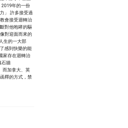
2019年的一份
力」 許多接受過
在教會接受迴轉治
們不斷對他咆哮的驅
就像對迎面而來的
人生的一大部
失了感到快樂的能
個國家存在迴轉治
織石牆
， 而加拿大、英
以函釋的方式，禁