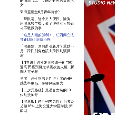
的衝擊（上）：國外有男跨女進入
女
東海靈糧堂6月青年特會》
「辣眼睛」这个男人变性、隆胸、
用玻尿酸丰臀，做了许多女人想做
却不敢做的事……
「這是人類的勝利！」紐西蘭立法
禁止LGBT迴轉治療
「黑寡婦」為何辭演新片？重點不
是「跨性別角色該由跨性別演員
演」
【N專題】跨性別者換證手術門檻
過高 民團預擬定草案改善人權 - 新
聞人電子報
学者：跨性别男男性行为者的HIV
感染率更高、传播风险更大
【二次元路径】最适合女装的10
位动漫帅哥
【健康报】跨性别男男性行为者染
艾超16%-上海交通大学医学院-新
闻网