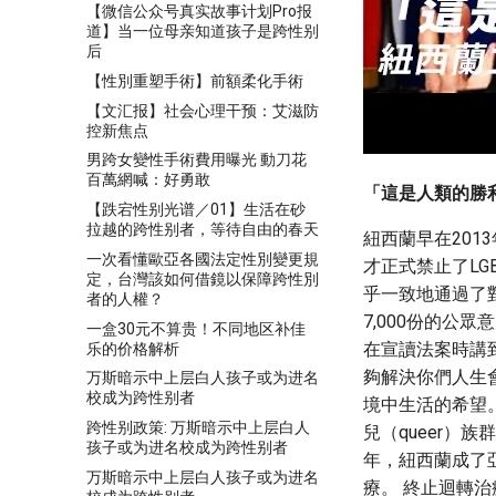
【微信公众号真实故事计划Pro报
道】当一位母亲知道孩子是跨性别
后
【性別重塑手術】前額柔化手術
【文汇报】社会心理干预：艾滋防
控新焦点
男跨女變性手術費用曝光 動刀花
百萬網喊：好勇敢
「這是人類的勝
【跌宕性别光谱／01】生活在砂
拉越的跨性别者，等待自由的春天
紐西蘭早在201
一次看懂歐亞各國法定性別變更規
才正式禁止了LG
定，台灣該如何借鏡以保障跨性別
乎一致地通過了對迴
者的人權？
7,000份的公眾
一盒30元不算贵！不同地区补佳
在宣讀法案時講
乐的价格解析
夠解決你們人生
万斯暗示中上层白人孩子或为进名
校成为跨性别者
境中生活的希望。
跨性别政策: 万斯暗示中上层白人
兒（queer）
孩子或为进名校成为跨性别者
年，紐西蘭成了
万斯暗示中上层白人孩子或为进名
療。 終止迴轉治療