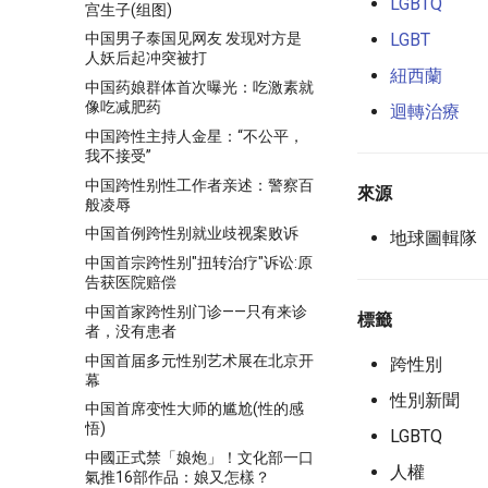
LGBTQ
宫生子(组图)
LGBT
中国男子泰国见网友 发现对方是
人妖后起冲突被打
紐西蘭
中国药娘群体首次曝光：吃激素就
像吃减肥药
迴轉治療
中国跨性主持人金星：“不公平，
我不接受”
中国跨性别性工作者亲述：警察百
來源
般凌辱
中国首例跨性别就业歧视案败诉
地球圖輯隊
中国首宗跨性别"扭转治疗"诉讼:原
告获医院赔偿
中国首家跨性别门诊——只有来诊
標籤
者，没有患者
中国首届多元性别艺术展在北京开
跨性別
幕
性別新聞
中国首席变性大师的尴尬(性的感
悟)
LGBTQ
中國正式禁「娘炮」！文化部一口
人權
氣推16部作品：娘又怎樣？