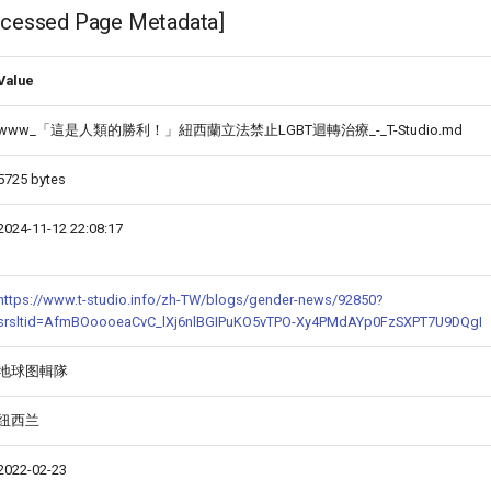
ssed Page Metadata]
Value
www_「這是人類的勝利！」紐西蘭立法禁止LGBT迴轉治療_-_T-Studio.md
5725 bytes
2024-11-12 22:08:17
https://www.t-studio.info/zh-TW/blogs/gender-news/92850?
srsltid=AfmBOoooeaCvC_lXj6nlBGIPuKO5vTPO-Xy4PMdAYp0FzSXPT7U9DQgI
地球图輯隊
纽西兰
2022-02-23