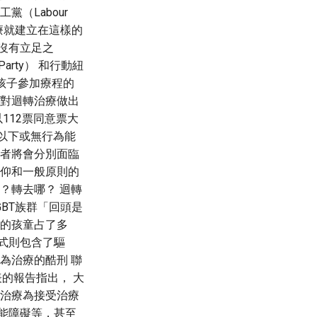
（Labour
治療就建立在這樣的
沒有立足之
arty） 和行動紐
帶孩子參加療程的
持對迴轉治療做出
112票同意票大
歲以下或無行為能
定者將會分別面臨
信仰和一般原則的
？轉去哪？ 迴轉
BT族群「回頭是
程的孩童占了多
式則包含了驅
為治療的酷刑 聯
0年發表的報告指出， 大
轉治療為接受治療
能障礙等，甚至