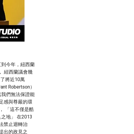
直到今年，紐西蘭
， 紐西蘭議會幾
到了將近10萬
Robertson）
然我們無法保證能
足感與尊嚴的環
示， 「這不僅是酷
地」 在2013
法禁止迴轉治
任時提出的政見之