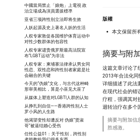
中國當局禁止「娘炮」上電視 政
治立場成為演員選拔標凖
版權
亚省三项跨性别立法即将生效
人妖起源及史上著名人妖的生活
本文保留所
人权专家敦促各国维护体育运动中
对性少数群体的包容性
人权专家谴责俄罗斯最高法院宣
摘要与附
布“LGBT运动”为非法
人权专家：柬埔寨法律承认男女同
这篇文章讨论了纽
性恋、双性恋和跨性别者家庭是社
会融合的关键
2013年合法化
详细描述了此法
今天的“伪娘”文化，与古代这种畸
形审美相比，算是小巫见大巫了
在现代社会的错
从媒体上塑造对LGBTI人群的认知
疗程，强调其对
从挣扎到自信——香港跨性别人士
迴转治疗在多个
罗小风的人生路
摘要与附加信
他渴望变性却遭反对 伪娘"贤淑
哥"被逼结婚心受伤
胜感激。
任性公益01：关于性别，跨性别
者能教给我们很多东西