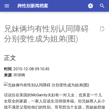
跨性别新闻档案
I
n
兄妹俩均有性别认同障碍
正文
i
分别变性成为姐弟(图)
t
摘要与附加信息
i
正文
附加信息 [Processed Page
a
Metadata]
l
时间
: 2015-12-08 09:10:45
来源
: 环球网
i
z
话说住在美国的McGarrity夫妇有一对儿女，也算是一个儿
i
女双全的家庭，一家人应该生活得很幸福。但兄妹两人从小
n
就不满意父母给他们的性别。哥哥想当个女孩，而妹妹想做