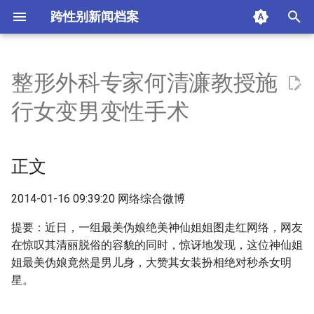
跨性别新闻档案
I
n
整形外科专家何清濂教授施
正文
i
行女变男变性手术
t
来源
i
正文
时间
a
图片
l
2014-01-16 09:39:20 网络综合微博
i
提要：近日，一组最美伪娘绝美神仙姐姐图走红网络，网友
标签
在惊叹其清丽脱俗的容貌的同时，惊讶地发现，这位神仙姐
z
姐最美伪娘竟然是男儿身，大赞其女装扮相绝对秒杀女明
评论
i
星。
n
注释