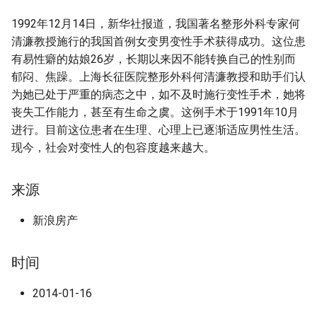
g
摘要与附加信息
1992年12月14日，新华社报道，我国著名整形外科专家何
s
清濂教授施行的我国首例女变男变性手术获得成功。这位患
附加信息 [Processed Page
有易性癖的姑娘26岁，长期以来因不能转换自己的性别而
e
Metadata]
郁闷、焦躁。上海长征医院整形外科何清濂教授和助手们认
a
为她已处于严重的病态之中，如不及时施行变性手术，她将
丧失工作能力，甚至有生命之虞。这例手术于1991年10月
r
进行。目前这位患者在生理、心理上已逐渐适应男性生活。
c
现今，社会对变性人的包容度越来越大。
h
来源
新浪房产
时间
2014-01-16