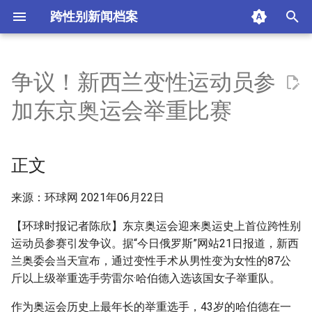
跨性别新闻档案
I
n
争议！新西兰变性运动员参
正文
i
加东京奥运会举重比赛
t
摘要与附加信息
i
正文
附加信息 [Processed Page
a
Metadata]
l
来源：环球网 2021年06月22日
i
【环球时报记者陈欣】东京奥运会迎来奥运史上首位跨性别
运动员参赛引发争议。据“今日俄罗斯”网站21日报道，新西
z
兰奥委会当天宣布，通过变性手术从男性变为女性的87公
i
斤以上级举重选手劳雷尔·哈伯德入选该国女子举重队。
n
作为奥运会历史上最年长的举重选手，43岁的哈伯德在一