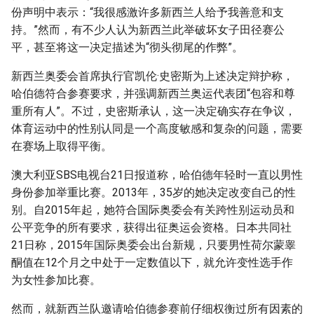
g
份声明中表示：“我很感激许多新西兰人给予我善意和支
持。”然而，有不少人认为新西兰此举破坏女子田径赛公
s
平，甚至将这一决定描述为“彻头彻尾的作弊”。
e
新西兰奥委会首席执行官凯伦·史密斯为上述决定辩护称，
a
哈伯德符合参赛要求，并强调新西兰奥运代表团“包容和尊
重所有人”。不过，史密斯承认，这一决定确实存在争议，
r
体育运动中的性别认同是一个高度敏感和复杂的问题，需要
c
在赛场上取得平衡。
h
澳大利亚SBS电视台21日报道称，哈伯德年轻时一直以男性
身份参加举重比赛。2013年，35岁的她决定改变自己的性
别。自2015年起，她符合国际奥委会有关跨性别运动员和
公平竞争的所有要求，获得出征奥运会资格。日本共同社
21日称，2015年国际奥委会出台新规，只要男性荷尔蒙睾
酮值在12个月之中处于一定数值以下，就允许变性选手作
为女性参加比赛。
然而，就新西兰队邀请哈伯德参赛前仔细权衡过所有因素的