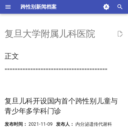
跨性别新闻档案
I
n
复旦大学附属儿科医院
正文
i
t
复旦儿科开设国内首个跨性别
正文
儿童与青少年多学科门诊
i
========================================
a
摘要与附加信息
l
附加信息 [Processed Page
i
Metadata]
复旦儿科开设国内首个跨性别儿童与
z
青少年多学科门诊
i
n
发布时间：
2021-11-09
发布人：
内分泌遗传代谢科