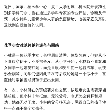
g
近日，国家儿童医学中心、复旦大学附属儿科医院开设跨性
s
别多学科门诊，旨在通过多学科专家的专业评估、诊断及干
预，减少特殊儿童青少年人群的负面情绪、改善家庭关系以
e
及找到自我价值的认同。
a
r
花季少女难以跨越的迷茫与困惑
c
小林是一位花季少女，长得眉目清秀、体型匀称，但她从小
h
不喜欢穿裙子，不爱留长发。从小学开始，小林就不喜欢和
女同学一起嬉笑打闹，而是喜欢和男生们一起聊汽车、玩变
形金刚等，同学们也因此常在背后议论她是一个假小子，甚
至她时常被当成男孩子赶出女厕。
有一次，小林所在的班级要外出交流，按规定女生需要穿裙
装校服，但小林非常抵触。无论父母、老师怎么解释和规
劝，她都无动于衷。小林的父母很无奈，觉得自己的孩子性
格一点都不像个女孩子。