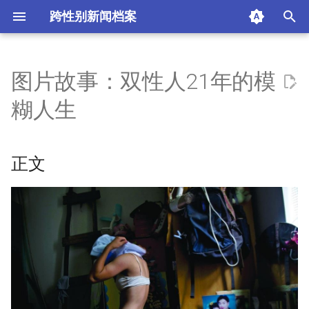
跨性别新闻档案
I
n
图片故事：双性人21年的模
正文
i
糊人生
t
摘要与附加信息
i
正文
附加信息 [Processed Page
a
Metadata]
l
i
z
i
n