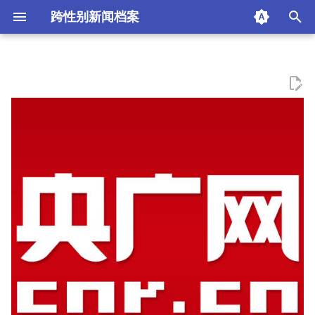
跨性别新闻档案
I
n
i
t
i
a
l
i
z
i
n