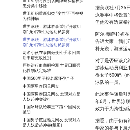
世卫组织将性别认同障碍从精神疾
患分类中移除
据美联社7月25日
世卫组织重​新归类 “变性”不再被视
泳赛事中将设置
为精神病
但他没有透露举
世界泳联：游泳赛事试行“开放组
别” 允许跨性别运动员参赛
阿尔-穆萨拉姆
世界泳联：游泳赛事试行“开放组
告诉大家，我们
别” 允许跨性别运动员参赛
补充说，游泳运动
两名小伙在泰国做变性手术 回国
后申请更改性别
对于是否应该允
严格进行血睾酮检测 世界田联强
游泳运动员利亚·
化性别认定标准
得女子500码
中国500男子报名愿怀孕产子
泳队的一员。
中国两男泰国见网友
此次事件随后引
中国两男泰国见网友 发现对方是
人妖起冲突被打
年6月，世界泳
中国冰球队给泰王下跪 中国网友
致力于为跨性别运
破防
中国男子芭提雅见网友 发现对方
据悉，由于仍有
是人妖后起冲突(组图)
学家的参与下展