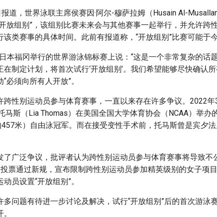
报道，世界泳联主席侯赛因·阿尔-穆萨拉姆（Husain Al-Musal
“开放组别”，该组别比赛未来会与其他赛事一起举行，并允许跨
行该类赛事的具体时间。此前有报道称，“开放组别”比赛可能于
在日本福冈举行的世界游泳锦标赛上说：“这是一个非常复杂的话
正在制定计划，将首次试行‘开放组别’。我们希望能够尽快确认所
“必须向所有人开放”。
许跨性别运动员参与体育赛事，一直以来存在许多争议。2022年
托马斯（Lia Thomas）在美国全国大学体育协会（NCAA）举
（约457米）自由泳冠军。而在接受变性手术前，托马斯曾是宾夕
发了广泛争议，批评者认为跨性别运动员参与体育赛事将导致不公
联投票通过新规，宣布限制跨性别运动员参加精英级别的女子项
动员设置“开放组别”。
许多问题有待进一步讨论及解决，试行“开放组别”后的首次游泳
开。