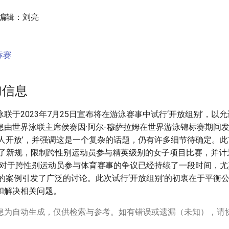
任编辑：刘亮
标赛
加信息
联于2023年7月25日宣布将在游泳赛事中试行‘开放组别’，以
息由世界泳联主席侯赛因·阿尔-穆萨拉姆在世界游泳锦标赛期间
有人开放’，并强调这是一个复杂的话题，仍有许多细节待确定。
通过了新规，限制跨性别运动员参与精英级别的女子项目比赛，并
’。对于跨性别运动员参与体育赛事的争议已经持续了一段时间，
斯的案例引发了广泛的讨论。此次试行‘开放组别’的初衷在于平衡
和解决相关问题。
息为自动生成，仅供检索与参考。如有错误或遗漏（未知），请