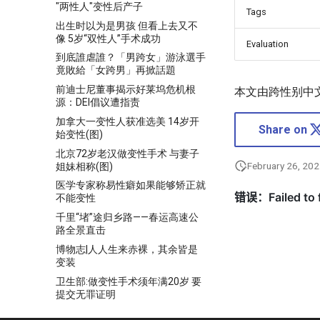
"两性人"变性后产子
Tags
出生时以为是男孩 但看上去又不
像 5岁“双性人”手术成功
Evaluation
到底誰虐誰？「男跨女」游泳選手
竟敗給「女跨男」再掀話題
前迪士尼董事揭示好莱坞危机根
本文由跨性别中
源：DEI倡议遭指责
加拿大一变性人获准选美 14岁开
Share on
始变性(图)
北京72岁老汉做变性手术 与妻子
February 26, 20
姐妹相称(图)
医学专家称易性癖如果能够矫正就
不能变性
千里“堵”途归乡路——春运高速公
路全景直击
博物志|人人生来赤裸，其余皆是
变装
卫生部:做变性手术须年满20岁 要
提交无罪证明
卫生部推出变性手术规范 申请人