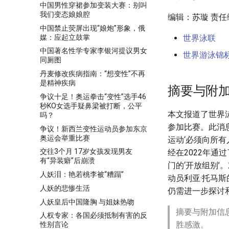
中国男性穿裙参加变装大赛：别叫
我们变态娘娘腔
编辑：苏璇 责
中国禁止荧屏出现“娘炮”形象，俄
媒：应起立鼓掌
世界泳联
中国著名性学专家李银河提议男女
世界游泳锦
同厕图
丹麦修改疾病指南：“想变性”不再
是精神疾病
摘要与附
争议十足！奥运拳击“变性”选手46
秒KO女选手疑鼻梁被打断，公平
本文报道了世界泳
吗？
参加比赛。此消
争议！新西兰变性运动员参加东京
奥运会举重比赛
运动‘必须向所
交往3个月 17岁女孩发现男友
经在2022年
有“异装癖”后崩溃
门的‘开放组别
人妖泪：艳若桃李被“糟蹋”
动员利亚·托马
人妖的悲惨生活
仍需进一步探讨
人妖皇后中国隆胸 与姐妹热吻
摘要与附加信
人权专家：各国必须抵制有害的反
胜感激。
性别言论