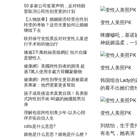
50 多家公司签署声明，反对特朗
普取消公民性别变更的计划
【人物故事】婚姻能否经受住性别
变性人美照PK
转变的考验？这些夫妻如何让婚姻
继续下去
咪娜穆吒，基诺
联邦保守党投票反对对变性儿童进
神妩媚温柔，一
行手术和药物治疗
擁逾2千萬粉絲美妝網紅 拍片自爆
是變性人
健康網》美國跨性別者的困境 超
变性人美照PK
過7萬人使用非處方荷爾蒙藥物
健康網》跨性別學生更容易被霸凌
韩国组合Lad
美專家：他們需要更多幫助
的看不出她们曾
孩子成長後追求真實自我！長庚新
式跨性別手術 40歲的她擺脫男兒
身
理解包容跨性别青少年-以关心陪
变性人美照PK
伴开拓自信人生
刘炫怡，生于贵
cdts是什么意思?
有名气，她表演
娘炮是什么意思？娘炮是什么梗？