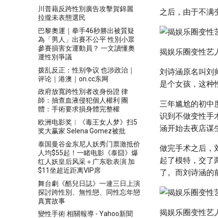
川普藉反跨性別廣告攻擊賀錦麗
之后，由于不满
拉攏未表態選民
巴黎奧運｜拳手46秒勝出被質疑
為「男人」出賽不公平 性別小眾
參賽損害女運動員？ 一文讀懂奧
揭娱乐圈变性艺
運性別爭議
拨乱反正：性别争议 也涉政治｜
刘诗涵原名叫刘
评论｜港澳｜on.cc东网
是个女孩，这种
政府放寬跨性別者改身份證 律
師：抽查血液侵犯個人權利 團
三年尴尬的初中
體：手術要求損身體完整權
识到不做变性手
欧洲电影奖︱《毒王女人梦》扫5
涵开始去夜店谋
奖大赢家 Selena Gomez被批
泰国曼谷金东尼人妖秀门票激抵价
做完手术之后，
人均$55起！一睹电影《泰囧》爆
起了模特，交了
红人妖皇后风采＋广东歌表演 加
$11坐超近距离VIP席
了。而刘诗涵的
舞台劇《酷兒日誌》一連三日上演
探討跨性別、無性戀、同性忘年戀
真實故事
揭娱乐圈变性艺
變性手術 相關報導 - Yahoo新聞