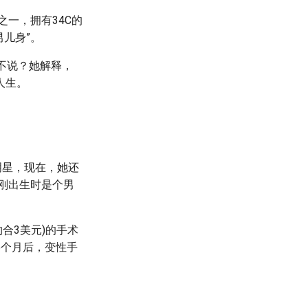
之一，拥有34C的
男儿身”。
不说？她解释，
人生。
明星，现在，她还
刚出生时是个男
约合3美元)的手术
5个月后，变性手