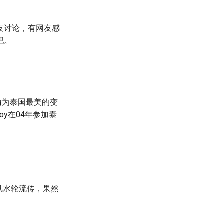
友讨论，有网友感
吧。
喻为泰国最美的变
y在04年参加泰
风水轮流传，果然