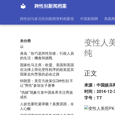
心酸
跨性别新闻档案
本文由第三方AI基于财新文章
https://a.caixin.com/Kvvtw00l提
炼总结而成，可能与原文真实意图
跨性别与多元性别新闻资料档案馆
中国新闻网
凤凰网
存在偏差。不代表财新观点和立
场。推荐点击链接阅读原文细致比
对和校验。
加国省长承认变性禁令基于对未来
变性人美
未分类
的担忧！47个组织反对，爆发抗
议
纯
身為「恰巧是跨性別者」行政人員
的生活：機會與挑戰
国家杜马主席：欧盟、美国和英国
在法律上简化变性程序的政策是其
正文
国家走向堕落的必由之路
特朗普：美官方政策仅2种性别 不
来源：中国娱乐
让“男性”参加女子赛事
时间：2014-12-30
“伪娘”现象引发中国各界关注男孩
成长
字号：TT
人妖也要吃避孕藥？真實原因，令
人心酸