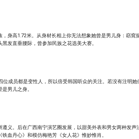
族，身高1.72米。从身材长相上你无法想象她曾是男儿身：窈窕
头黑发直垂腰际，曾参加民族之花选美大赛。
y的四位成员都是变性人，所以倍受韩国听众的关注。若没有注明她
经是男儿之身。
州遵义。后在广西南宁演艺圈发展，以甜美外表和男女两种发声
《铁血丹心》和模仿梅艳芳《女人花》惟妙惟肖。