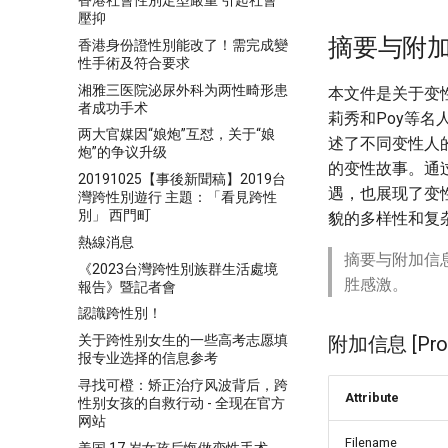
香港社會性別定型嚴重 引起社會
壓抑
摘要与附
香港身份證性別能改了！需完成變
性手術及符合要求
湘雅三医院泌尿外科为两性畸形患
本文件是关于变
者成功手术
莉秀和Poy等
两大官媒因“娘炮”互怼，关于“娘
述了不同变性人
炮”的争议升级
的变性故事。通
20191025【事後新聞稿】2019台
遇，也展现了变
灣跨性別遊行 主題：「看見跨性
別」 西門町
貌的多样性和复
熱線消息
摘要与附加信
《2023台灣跨性別族群生活處境
胜感激。
報告》暨記者會
認識跨性別！
关于跨性别女生的一些高考志愿填
附加信息 [Proce
报专业选择的信息参考
寻找可橙：矫正治疗风波背后，跨
Attribute
性别女孩的自救行动 - 全现在官方
网站
Filename
美国 17 岁女孩后悔做变性手术，