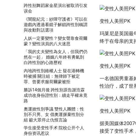
跨性别舞蹈家金星演出被取消引发
误会
《闇龍紀元：紗障守護者》可以在
变性人美照PK
遊戲內透過看鏡子解鎖跨性別稱謂
與改動對話選項
玛莱尼是英国最
人妖一定要變性？變女聲靠食荷爾
终于在母亲的支
蒙？變性演員的八大迷思
「我的丈夫變性為女人，但我們仍
然在一起」 婚姻八年終有勇氣剖
白跨性別的心路歷程
变性人美照PK
內地跨性別維權人士 疑在港轉機
時被捕 關注組：無律師下被定
一名德国男童基
罪、曾要求服荷爾蒙被拒
性治疗，成了世
勝訴14個月後 跨性別原告謝浩霖
成功改身份證性別：續走平權未竟
路
奧運掀性別爭議 雙性人團體：性
变性人美照PK
別不只男、女 倡奧運摒棄性別分
組 籲大眾停止仇恨言論
据美国媒体200
学生接受变性手术 院校公开个人
接受了变性手术
身份资讯惹议