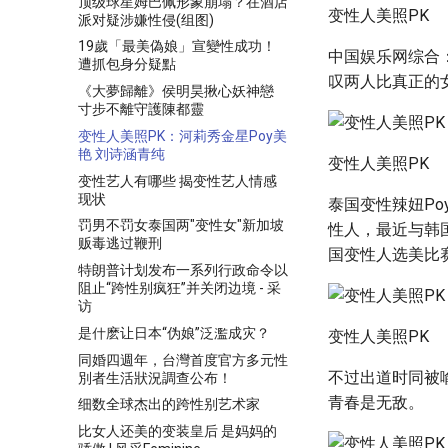
顶级球星姆巴佩形象崩塌？在酒店
变性人美照PK
派对疑涉嫌性侵(组图)
19歲「最美偽娘」宣變性成功！
中国娱乐网综合
遭抓包身分疑點
叹两人比真正的
《大夢歸離》侯明昊揪心妖神戀
寸步不離守護陳都靈
变性人美照PK：河莉秀金星Poy美
艳 刘诗涵青纯
变性人美照PK
变性艺人有哪些 揭变性艺人情感
现状
泰国变性辣妞P
罚男不罚女泰国两"变性女"新加坡
性人，最近与韩国
贩毒逃过鞭刑
国变性人选美比赛“Mi
特朗普计划发布一系列行政命令以
阻止“跨性别疯狂”并关闭边境 - 采
访
是什麽让日本“伪娘”泛濫成灾？
变性人美照PK
同婚四週年，台灣首度官方多元性
不过出道时同被
別者生活狀況調查公布！
青春是无敌。
细数全球杰出的跨性别艺术家
比女人还美的变装皇后 是妈妈的