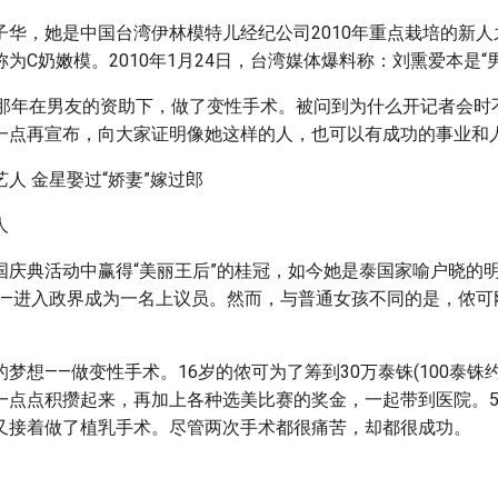
华，她是中国台湾伊林模特儿经纪公司2010年重点栽培的新人
为C奶嫩模。2010年1月24日，台湾媒体爆料称：刘熏爱本是“
岁那年在男友的资助下，做了变性手术。被问到为什么开记者会时
一点再宣布，向大家证明像她这样的人，也可以有成功的事业和
人
国庆典活动中赢得“美丽王后”的桂冠，如今她是泰国家喻户晓的
——进入政界成为一名上议员。然而，与普通女孩不同的是，侬可
梦想——做变性手术。16岁的侬可为了筹到30万泰铢(100泰铢
一点点积攒起来，再加上各种选美比赛的奖金，一起带到医院。
又接着做了植乳手术。尽管两次手术都很痛苦，却都很成功。