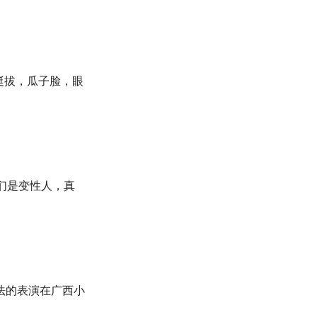
挺拔，瓜子脸，眼
们是变性人，真
法的表演在广西小