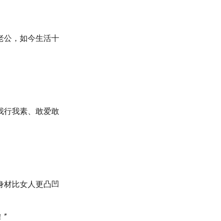
老公，如今生活十
我行我素、敢爱敢
身材比女人更凸凹
”