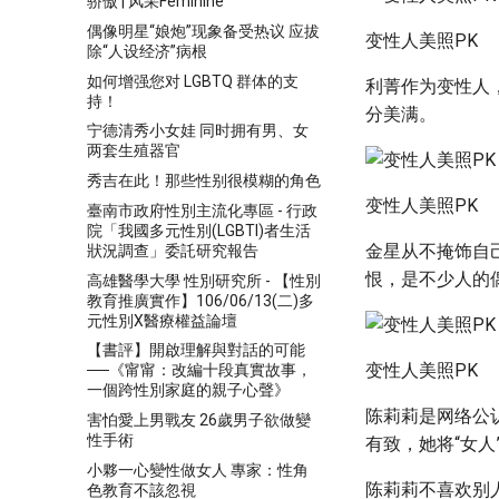
骄傲 | 风采Feminine
偶像明星“娘炮”现象备受热议 应拔
变性人美照PK
除“人设经济”病根
如何增强您对 LGBTQ 群体的支
利菁作为变性人
持！
分美满。
宁德清秀小女娃 同时拥有男、女
两套生殖器官
秀吉在此！那些性别很模糊的角色
变性人美照PK
臺南市政府性別主流化專區 - 行政
院「我國多元性別(LGBTI)者生活
金星从不掩饰自
狀況調查」委託研究報告
恨，是不少人的
高雄醫學大學 性別研究所 - 【性別
教育推廣實作】106/06/13(二)多
元性別X醫療權益論壇
【書評】開啟理解與對話的可能
变性人美照PK
──《甯甯：改編十段真實故事，
一個跨性別家庭的親子心聲》
陈莉莉是网络公
害怕愛上男戰友 26歲男子欲做變
性手術
有致，她将“女人
小夥一心變性做女人 專家：性角
陈莉莉不喜欢别人
色教育不該忽視