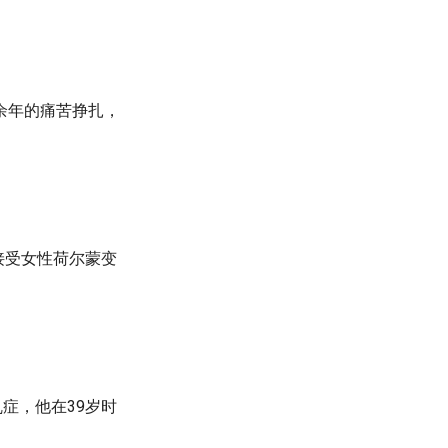
余年的痛苦挣扎，
接受女性荷尔蒙变
乱症，他在39岁时