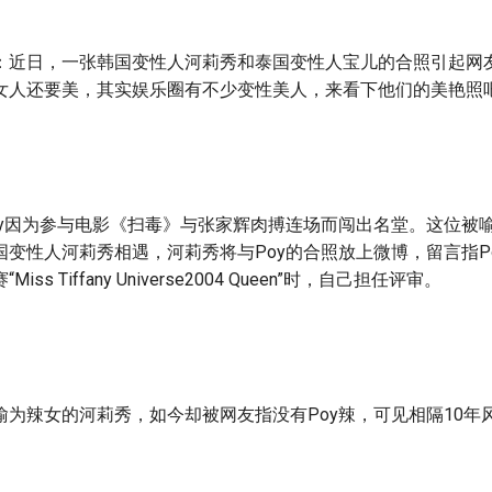
：近日，一张韩国变性人河莉秀和泰国变性人宝儿的合照引起网
女人还要美，其实娱乐圈有不少变性美人，来看下他们的美艳照
oy因为参与电影《扫毒》与张家辉肉搏连场而闯出名堂。这位被
变性人河莉秀相遇，河莉秀将与Poy的合照放上微博，留言指Po
ss Tiffany Universe2004 Queen”时，自己担任评审。
喻为辣女的河莉秀，如今却被网友指没有Poy辣，可见相隔10年