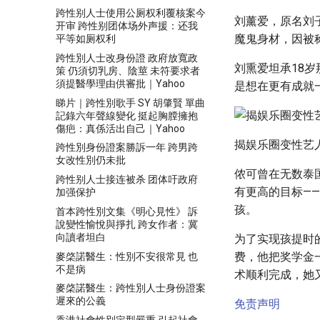
跨性别人士使用公厕权利覆核案今
刘薰爱，原名刘子
开审 跨性别团体场外声援：还我
魔鬼身材，因被称
平等如厕权利
跨性別人士改身份證 政府放寬政
刘熏爱坦承18
策 仍須切乳房、陰莖 未符要求者
須提醫學理由供審批｜Yahoo
是想在更有成就
睇片｜跨性別歌手 SY 胡肇賢 單曲
記錄六年聲線變化 挺起胸膛擁抱
傷疤：真係活出自己｜Yahoo
揭娱乐圈变性艺
跨性別身份證案勝訴一年 跨男跨
女改性別仍未批
侬可曾在无数泰
跨性别人士接连被杀 团体吁政府
有更高的目标—
加强保护
孩。
首本跨性別文集《明心見性》 訴
說變性愉悅與掙扎 跨女作者：冀
向讀者坦白
为了实现孩提时的
费，他把奖学金
麥棨諾醫生：性別不安很常見 也
不是病
术顺利完成，她
麥棨諾醫生：跨性別人士身份證案
遲來的公義
免责声明