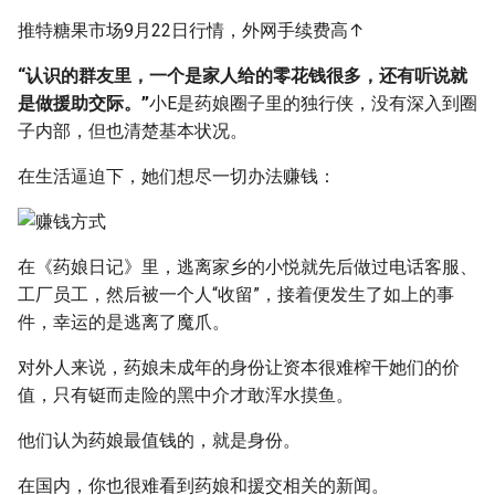
推特糖果市场9月22日行情，外网手续费高↑
“认识的群友里，一个是家人给的零花钱很多，还有听说就
是做援助交际。”
小E是药娘圈子里的独行侠，没有深入到圈
子内部，但也清楚基本状况。
在生活逼迫下，她们想尽一切办法赚钱：
在《药娘日记》里，逃离家乡的小悦就先后做过电话客服、
工厂员工，然后被一个人“收留”，接着便发生了如上的事
件，幸运的是逃离了魔爪。
对外人来说，药娘未成年的身份让资本很难榨干她们的价
值，只有铤而走险的黑中介才敢浑水摸鱼。
他们认为药娘最值钱的，就是身份。
在国内，你也很难看到药娘和援交相关的新闻。