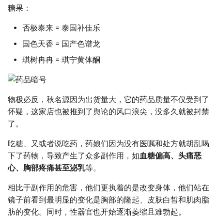
糖果：
否极泰来 = 泰国补佳乐
国色天香 = 国产色谱龙
琪树冉冉 = 琪宁黄体酮
物极必反，秋名源因为出货量大，它的药品质量不仅受到了
怀疑，这家店也被推到了舆论的风口浪尖，没多久就被封禁
了。
吃糖、又或者说吃药，药娘们因为没有医嘱和处方就胡乱喝
下了药物，导致产生了众多副作用，如
血糖偏高、头痛恶
心、胸部疼痛甚至泌乳
等。
相比于副作用的危害，他们更执着的是改变身体，他们站在
镜子前看到最明显的变化是胸部的隆起、皮肤白皙和肌肉脂
肪的变化。同时，性器官也开始逐渐萎缩且难勃起。