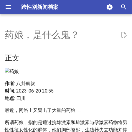
跨性别新闻档案
I
n
药娘，是什么鬼？
正文
i
t
糖的故事
正文
i
药娘们迷茫的未来
a
人间失乐园
l
作者
: 八卦疯叔
时间
: 2023-06-20 20:55
i
摘要与附加信息
地点
: 四川
z
最近，网络上又冒出了大量的药娘……
附加信息 [Processed Page
i
Metadata]
所谓药娘，指的是通过抗雄激素和雌激素与孕激素药物将男
n
性性征女性化的群体，他们胸部隆起，生殖器失去功能并停