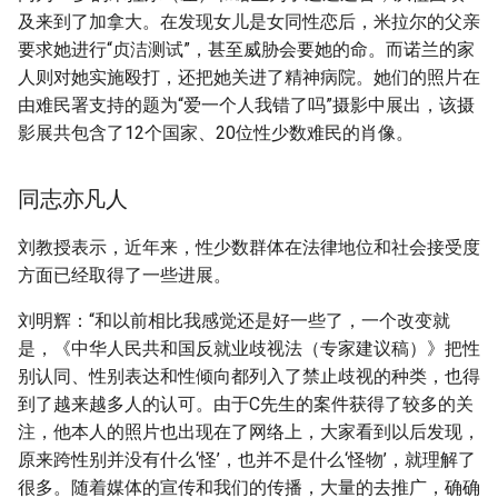
及来到了加拿大。在发现女儿是女同性恋后，米拉尔的父亲
要求她进行“贞洁测试”，甚至威胁会要她的命。而诺兰的家
人则对她实施殴打，还把她关进了精神病院。她们的照片在
由难民署支持的题为“爱一个人我错了吗”摄影中展出，该摄
影展共包含了12个国家、20位性少数难民的肖像。
同志亦凡人
刘教授表示，近年来，性少数群体在法律地位和社会接受度
方面已经取得了一些进展。
刘明辉：“和以前相比我感觉还是好一些了，一个改变就
是，《中华人民共和国反就业歧视法（专家建议稿）》把性
别认同、性别表达和性倾向都列入了禁止歧视的种类，也得
到了越来越多人的认可。由于C先生的案件获得了较多的关
注，他本人的照片也出现在了网络上，大家看到以后发现，
原来跨性别并没有什么‘怪’，也并不是什么‘怪物’，就理解了
很多。随着媒体的宣传和我们的传播，大量的去推广，确确