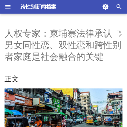
跨性别新闻档案
I
n
人权专家：柬埔寨法律承认
正文
i
男女同性恋、双性恋和跨性别
t
家庭是暴力和歧视的根源
者家庭是社会融合的关键
i
需要当地社区参与推动议程
a
正文
独立专家
l
i
摘要与附加信息
z
附加信息 [Processed Page
i
Metadata]
n