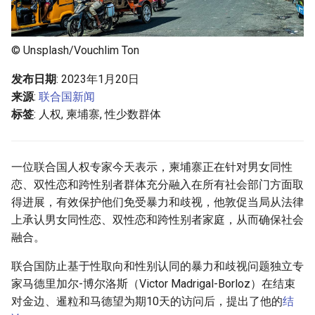
g
s
© Unsplash/Vouchlim Ton
e
发布日期
: 2023年1月20日
a
来源
:
联合国新闻
r
标签
: 人权, 柬埔寨, 性少数群体
c
h
一位联合国人权专家今天表示，柬埔寨正在针对男女同性
恋、双性恋和跨性别者群体充分融入在所有社会部门方面取
得进展，有效保护他们免受暴力和歧视，他敦促当局从法律
上承认男女同性恋、双性恋和跨性别者家庭，从而确保社会
融合。
联合国防止基于性取向和性别认同的暴力和歧视问题独立专
家马德里加尔-博尔洛斯（Victor Madrigal-Borloz）在结束
对金边、暹粒和马德望为期10天的访问后，提出了他的
结