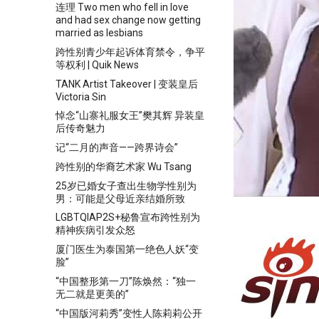
连理 Two men who fell in love
and had sex change now getting
married as lesbians
跨性别青少年起诉体育禁令，争平
等权利 | Quik News
TANK Artist Takeover | 变装皇后
Victoria Sin
悼念“山寨礼服女王”樊其辉 异装皇
后传奇魅力
记“二月的声音——跨界诗会”
跨性别的华裔艺术家 Wu Tsang
25岁已婚女子查出生物学性别为
男：可能是父母近亲结婚所致
LGBTQIAP2S+秘鲁宣布跨性别为
精神疾病引发众怒
厦门医生为泰国第一绝色人妖“变
脸”
“中国整形第一刀”陈焕然：“独一
无二就是更美的”
“中国版河莉秀”变性人陈莉莉公开