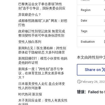
巴黎奥运会女子拳击赛场“跨性
别”选手引争议，国际奥委会回应
Region
异装癖是什么？
Date
成都春熙路频现“人妖” 网友：好想
打他
政府修訂性別登記政策 無需完成
Tags
整項變性手術可申改身份證性別
变性人独白系列
Evaluation
新闻8点见丨医生潘柏林：跨性别
群体处于隐秘状态 大多纠结痛苦
本文由跨性别中
新闻囧播031：模范小伙变性 他妈
是他妈咋证明
新闻多一度丨“跨性别”选手引争
Share on
议，在体育竞技上男女差异有多
大？
February 26, 20
日本最美变性人走红 盘点全球变
性人的坎坷故事
时代热词 新京报
木子美回应金星：变性人有真实性
生活吗