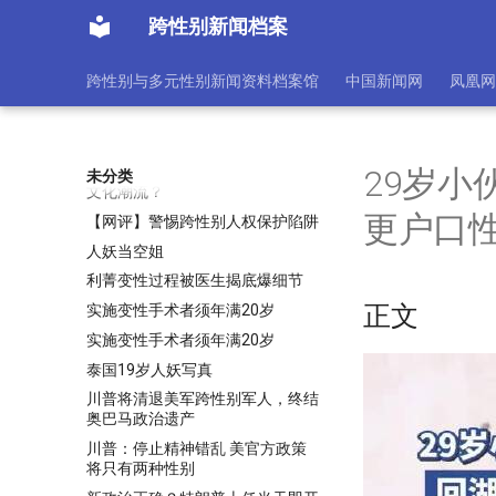
皮肤细腻长发飘飘的女孩 染色体
跨性别新闻档案
检查结果却是男性
「Happy Pride ＆Happy Mental
跨性别与多元性别新闻资料档案馆
中国新闻网
凤凰网
Health」- 多元性别心理健康促进
交流会议
关于那些体验：浅谈酷儿化游戏
“伪娘”现象：是心理疾患还是多元
29岁
未分类
文化潮流？
更户口
【网评】警惕跨性别人权保护陷阱
人妖当空姐
利菁变性过程被医生揭底爆细节
正文
实施变性手术者须年满20岁
实施变性手术者须年满20岁
泰国19岁人妖写真
川普将清退美军跨性别军人，终结
奥巴马政治遗产
川普：停止精神错乱 美官方政策
将只有两种性别