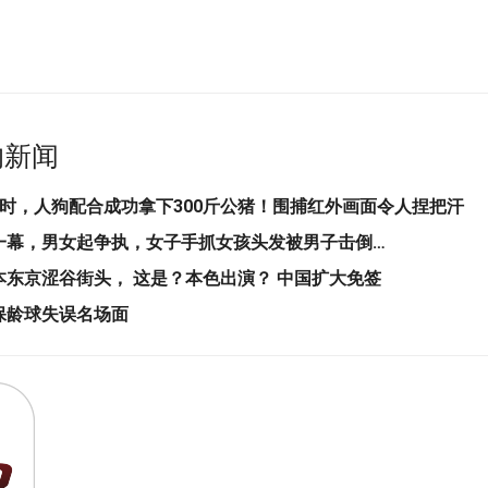
的新闻
4时，人狗配合成功拿下300斤公猪！围捕红外画面令人捏把汗
一幕，男女起争执，女子手抓女孩头发被男子击倒…
本东京涩谷街头， 这是？本色出演？ 中国扩大免签
保龄球失误名场面