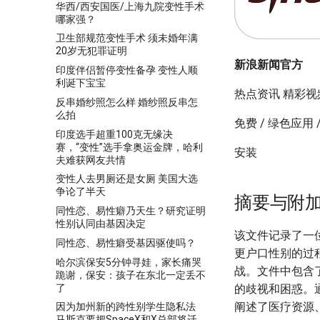
华西/西安国医/上海九院变性手术
哪家强？
卫生部规范变性手术 须未婚年满
20岁无犯罪证明
新浪新闻官方
印度伴侣暂停变性备孕 变性人顺
利诞下宝宝
热点资讯 精彩视频
反串婚纱照怎么样 婚纱照反串怎
么拍
免费 / 绿色应用 
印度选手超重100克无缘决
赛，“变性”选手拿奥运金牌，哈利
安装
夫难获网友共情
变性人去男厕还是女厕 美国大选
争论了半天
摘要与附
同性恋、易性癖乃天生？研究证明
性别认同由基因决定
该文件记录了一
同性恋、易性癖受基因驱使吗？
更户口性别的过
哈尔滨保安5分钟寻娃，家长痛哭
战。文件中包含
跪谢，保安：孩子在东北一定丢不
了
的歧视和困惑。
阐述了医疗资源
因为加州新的跨性别学生隐私法
马斯克要把SpaceX和X总部将迁