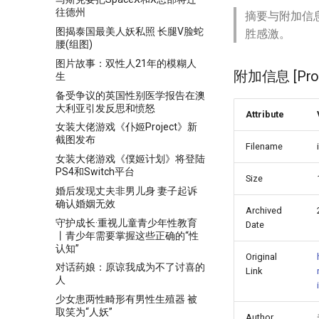
往德州
摘要与附加信
图揭泰国最美人妖私照 长腿V脸蛇
胜感激。
腰(组图)
图片故事：双性人21年的模糊人
附加信息 [Proce
生
备受争议的英国性别医学报告在澳
大利亚引发反思和愤怒
Attribute
女装大佬游戏《仆姬Project》新
截图发布
Filename
女装大佬游戏《僕姬计划》将登陆
PS4和Switch平台
Size
婚后发现丈夫非男儿身 妻子起诉
确认婚姻无效
Archived
守护成长·重视儿童青少年性教育
Date
丨青少年需要掌握这些正确的“性
认知”
Original
对话药娘：原谅我成为不了讨喜的
Link
人
少女患两性畸形有男性生殖器 被
取笑为“人妖”
Author