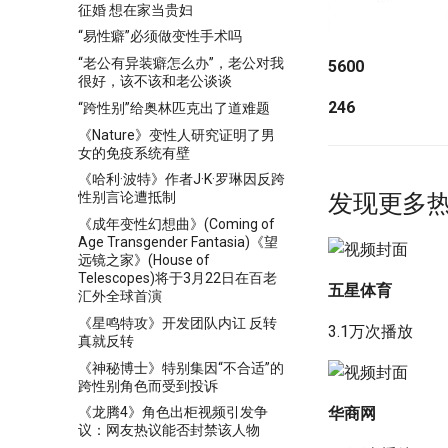
征婚 想在家当贵妇
“易性癖”必须做变性手术吗
“老公有异装癖怎么办”，老公对我
5600
很好，该不该和老公谈谈
246
“跨性别”给奥林匹克出了道难题
《Nature》变性人研究证明了男
女的免疫系统有壁
《哈利·波特》作者J·K·罗琳因反跨
发现更多
性别言论遭抵制
《成年变性幻想曲》(Coming of
Age Transgender Fantasia)《望
远镜之家》(House of
Telescopes)将于3月22日在百老
五星体育
汇外全球首演
《星鸣特攻》开发团队内讧 反转
3.1万次播放
真就反转
《神秘博士》特别集因“不合适”的
跨性别角色而受到投诉
华商网
《龙腾4》角色出柜视频引发争
议：网友热议能否封禁该人物