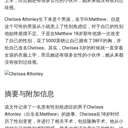
上学，而且她还有很多女性的小伙伴，她从来都没有收到过
g
歧视。
s
Chelsea Attonley生下来是个男孩，名字叫Matthew。但是
e
这个可怜的男孩从小就患上了性别焦虑症，对于自己的性别
他始终摇摆不定。于是在Matthew 18岁那年他第一次改变
a
了自己的性别，花了5000英镑让自己拥有了38FF的胸，并
r
给自己改名Chelsea。其实，Chelsea 3岁的时候就一直穿着
女孩的衣服上学，而且她还有很多女性的小伙伴，她从来都
c
没有收到过歧视。
h
摘要与附加信息
该文件记录了一名患有性别焦虑症的男子Chelsea
Attonley（出生名Matthew）的故事。Chelsea在18岁时经
历了性别变更，并进行了相关手术，包括隆胸手术。他从小