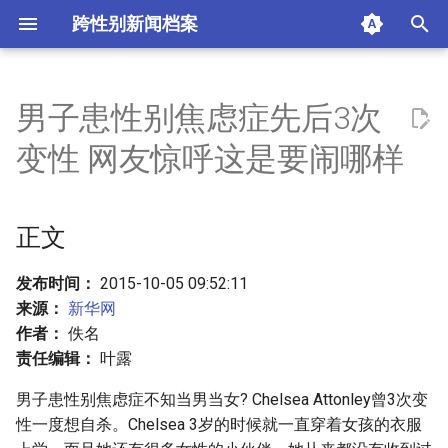
跨性别新闻档案
I
n
男子患性别焦虑症先后3次
正文
i
变性 网友惊呼这是要闹哪样
t
摘要与附加信息
i
正文
附加信息 [Processed Page
a
Metadata]
l
发布时间：
2015-10-05 09:52:11
来源：
新华网
i
作者：
佚名
z
责任编辑：
叶露
i
男子患性别焦虑症不知当男当女? Chelsea Attonley曾3次变
性一度想自杀。Chelsea 3岁的时候就一直穿着女孩的衣服
n