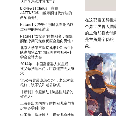
认同？怎么才算“病”？
BioNews | Clarus：宣布
JATENZO®口服睾酮替代疗法的
两项新专利
在这部泰国异世
Nature | 女跨男性别确认睾酮治疗
个异世界兽人国
过程中的免疫适应
的主角却拼命隐
Nature | “女变男”跨性别者，在睾
是主角是个伪娘
酮治疗期间免疫反应会趋向男性！
象。
北京大学第三医院成形外科医生团
队参加第27届国际美容整形外科
学会全球大会
2014年，中国富豪娶人妖皇后，
被父母扫地出门，巨额遗产无人继
承
“老公有异装癖怎么办”，老公对我
很好，该不该和老公谈谈。
【新刊】专题策划 | 跨越性别后的
虹色人生
上海开出国内首个跨性别儿童与青
少年多学科门诊
中国第一位变性人，用女儿身嫁给