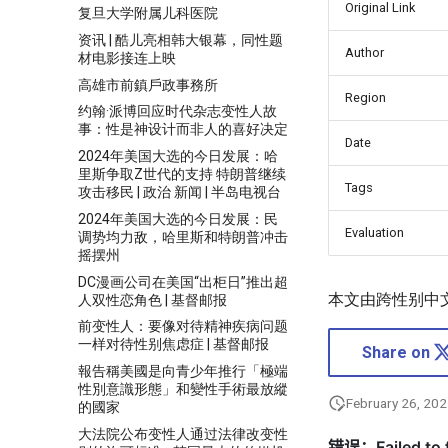
Original Link
复旦大学附属儿科医院
资讯 | 酷儿亮相韩大银幕，同性题
Author
材电影接连上映
高雄市前鎮戶政事務所
Region
约翰·派博回应时代杂志变性人故
事：性是神设计而非人的喜好决定
Date
2024年美国大选的今日发展：哈
里斯争取Z世代的支持 特朗普继续
Tags
攻击移民 | 政治 新闻 | 半岛电视台
2024年美国大选的今日发展：民
Evaluation
调势均力敌，哈里斯和特朗普冲击
摇摆州
DC漫画公司在美国“出柜日”推出超
本文由跨性别中
人双性恋角色 | 基督邮报
前变性人：要像对待精神疾病问题
一样对待性别焦虑症 | 基督邮报
Share on
報告稱美國是向青少年推行「極端
性別意識形態」和變性手術最放縱
February 26, 20
的國家
大法院公布变性人通过法律改变性