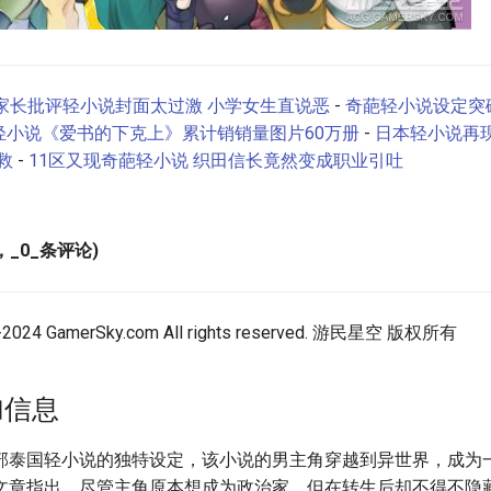
家长批评轻小说封面太过激 小学女生直说恶
-
奇葩轻小说设定突
轻小说《爱书的下克上》累计销销量图片60万册
-
日本轻小说再现
救
-
11区又现奇葩轻小说 织田信长竟然变成职业引吐
，_0_条评论)
-2024 GamerSky.com All rights reserved. 游民星空 版权所有
加信息
部泰国轻小说的独特设定，该小说的男主角穿越到异世界，成为
文章指出，尽管主角原本想成为政治家，但在转生后却不得不隐