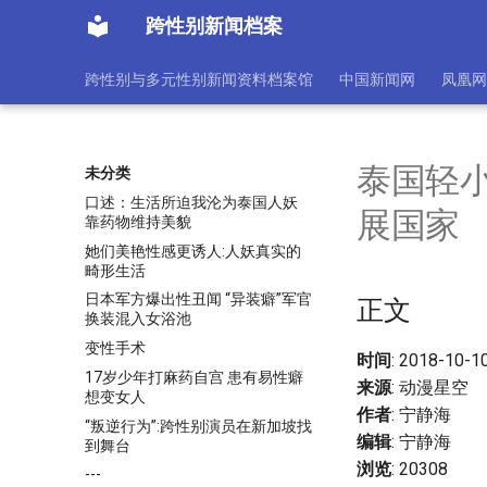
跨性别新闻档案
跨性别与多元性别新闻资料档案馆
中国新闻网
凤凰网
泰国轻
未分类
口述：生活所迫我沦为泰国人妖
展国家
靠药物维持美貌
她们美艳性感更诱人:人妖真实的
畸形生活
日本军方爆出性丑闻 “异装癖”军官
正文
换装混入女浴池
变性手术
时间
: 2018-10-1
17岁少年打麻药自宫 患有易性癖
来源
: 动漫星空
想变女人
作者
: 宁静海
“叛逆行为”:跨性别演员在新加坡找
编辑
: 宁静海
到舞台
浏览
: 20308
---