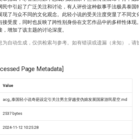
网民中引起了广泛关注和讨论，有人评价这种叙事手法极具泰国
展现了与众不同的文化观念。此轻小说的受关注度突显了不同文
与接受度，同时也反映了跨性别身份在文艺作品中的多样性体现
接，增加了该主题的讨论深度。
息为自动生成，仅供检索与参考。如有错误或遗漏（未知），请
ssed Page Metadata]
Value
acg_泰国轻小说奇葩设定引关注男主穿越变伪娘发展国家游民星空.md
2537 bytes
2024-11-12 10:25:28