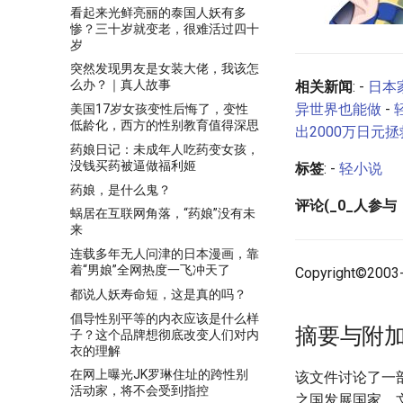
看起来光鲜亮丽的泰国人妖有多
惨？三十岁就变老，很难活过四十
岁
突然发现男友是女装大佬，我该怎
么办？｜真人故事
相关新闻
: -
日本
异世界也能做
-
美国17岁女孩变性后悔了，变性
低龄化，西方的性别教育值得深思
出2000万日元拯
药娘日记：未成年人吃药变女孩，
没钱买药被逼做福利姬
标签
: -
轻小说
药娘，是什么鬼？
评论(_0_人参与
蜗居在互联网角落，“药娘”没有未
来
连载多年无人问津的日本漫画，靠
着“男娘”全网热度一飞冲天了
Copyright©2003
都说人妖寿命短，这是真的吗？
倡导性别平等的内衣应该是什么样
摘要与附
子？这个品牌想彻底改变人们对内
衣的理解
在网上曝光JK罗琳住址的跨性别
该文件讨论了一
活动家，将不会受到指控
之国发展国家。