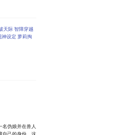
破天际 智障穿越
神设定 萝莉掏
一名伪娘并在兽人
藏自己的身份。这