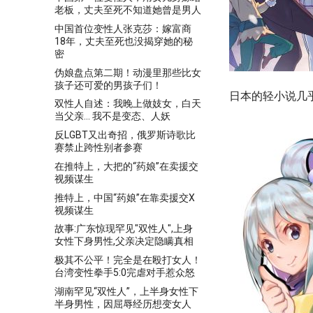
老板，丈夫至死不知道她曾是男人
中国首位变性人张克莎：嫁富商
18年，丈夫至死也没揭穿她的秘
密
伪娘盘点第二期！动漫里那些比女
孩子还可爱的男孩子们！
日本的轻小说几
双性人自述：我晚上做妓女，白天
当父亲... 我不是变态、人妖
反LGBT又出奇招，俄罗斯诗歌比
赛禁止跨性别者参赛
在推特上，大把的“药娘”在卖援交
视频谋生
推特上，中国“药娘”在靠卖援交X
视频谋生
故事:广东惊现罕见"双性人",上身
女性下身男性,父亲决定隐瞒真相
极其不公平！完全是在殴打女人！
台湾变性拳手5:0完虐对手惹众怒
湖南罕见“双性人”，上半身女性下
半身男性，因屈辱经历想变女人