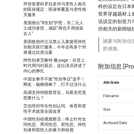
拜登签署科罗拉多州与变性人相关
样的设定在日本
的医保规定：医保将覆盖与变性相
世界穿越题材上
关服务
说设定的创造力
美国推出“X性别”护照，非二元人
士成功拿照，感叹“再也不用假装
些相关的新闻链
女人”
摘要与附加信
美国犹他州立法禁止儿童接受跨性
别相关医疗服务，今年还有多个州
胜感激。
将通过此类法案
跨性别者艾略特·佩 page：在登上
附加信息 [Proce
时代周刊封面后，这位演员讲述了
内心的挣扎
中国女拳手不敌“性别争议”选手！
Attribute
网友：杨柳很棒了，打不过没什么
高调支持特朗普背后，马斯克究竟
Filename
想要什么？
艾伯塔对学生性别认同、体育和变
Size
性手术政策全面改革
中国性别歧视观察员：终止针对女
Archived Date
同性恋、男同性恋、双性恋、跨性
别者和双性人的暴力和歧视