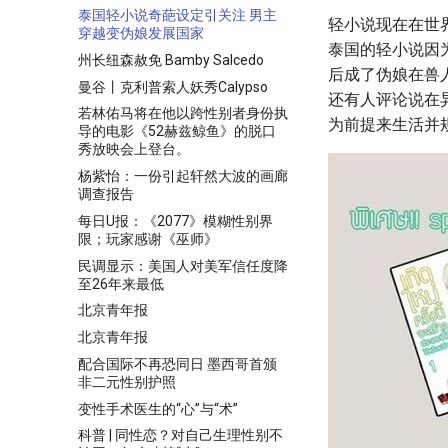
泰国轻小说奇葩设定引关注 男主
轻小说现在在世
穿越变伪娘发展国家
泰国的轻小说因
州长纽森赦免 Bamby Salcedo
后成了伪娘在兽
曼谷丨克利普索人妖秀Calypso
还有人评论说在
若林佑马将在他以跨性别者身份执
为前提来生活并
导的电影《52赫兹鲸鱼》的脱口
秀放映会上登台。
杨紫怡：一份引起轩然大波的画廊
调查报告
每日U报：《2077》模糊性别界
限；玩家感谢《巫师》
民调显示：美国人对美军信任度降
至26年来最低
北京青年报
北京青年报
配合国际不再恐同日 墨西哥首颁
非二元性别护照
变性手术医生的“心”与“术”
科普 | 同性恋？对自己生理性别不