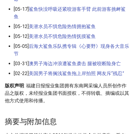
[05-17]
鲨鱼快没呼吸还紧咬游客手臂 此前游客挑衅鲨
鱼
[05-12]
美潜水员不惧危险热情拥抱鲨鱼
[05-12]
美潜水员不惧危险热情抚摸鲨鱼
[05-05]
后海大鲨鱼乐队携专辑《心要野》现身各大音乐
节
[03-31]
澳男子海边冲浪遭鲨鱼袭击 腿被咬断险身亡
[02-22]
美国男子将搁浅鲨鱼拖上岸拍照 网友斥“残忍”
版权声明
: 福建日报报业集团拥有东南网采编人员所创作作
品之版权，未经报业集团书面授权，不得转载、摘编或以其
他方式使用和传播。
摘要与附加信息