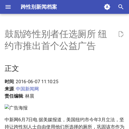
跨性别新闻档案
I
n
鼓励跨性别者任选厕所 纽
正文
i
约市推出首个公益广告
t
摘要与附加信息
i
正文
附加信息 [Processed Page
a
Metadata]
l
时间
: 2016-06-07 11:10:25
来源
:
中国新闻网
i
责任编辑
: 林晨
z
i
中新网6月7日电 据美媒报道，美国纽约市今年3月立法，坚
n
持让跨性别人士自由使用他们所选择的厕所，巩固该市作为