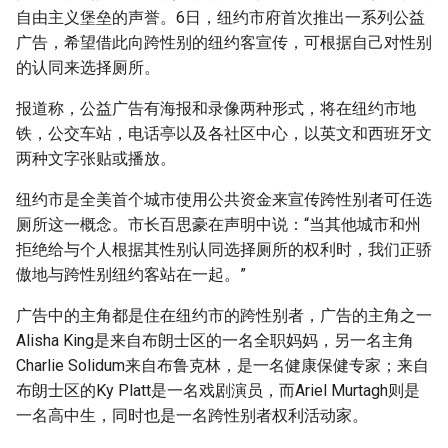
g
自由主义堡垒的声誉。6日，纽约市府首次推出一系列公益
广告，希望借此向跨性别的纽约客宣传，可根据自己对性别
s
的认同来选择厕所。
e
报道称，公益广告有海报和录像两种形式，将在纽约市地
a
铁，公交车站，电话亭以及各社区中心，以英文和西班牙文
两种文字张贴或播放。
r
c
纽约市是全美首个城市使用公共资金来宣传跨性别者可任选
厕所这一概念。市长百思豪在声明中说：“当其他城市和州
h
拒绝给与个人根据其性别认同选择厕所的权利时，我们正骄
傲地与跨性别纽约客站在一起。”
广告中的主角都是住在纽约市的跨性别者，广告的主角之一
Alisha King是来自布朗士区的一名全职妈妈，另一名主角
Charlie Solidum来自布鲁克林，是一名健康保健专家；来自
布朗士区的Ky Platt是一名戏剧演员，而Ariel Murtagh则是
一名高中生，同时也是一名跨性别者权利活动家。