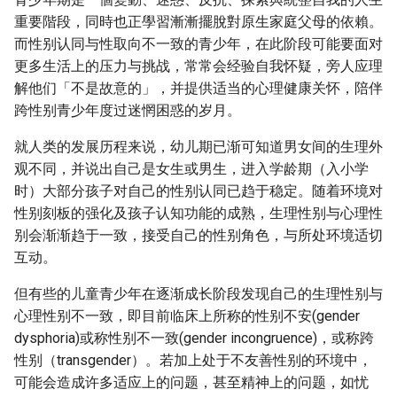
g
重要階段，同時也正學習漸漸擺脫對原生家庭父母的依賴。
而性别认同与性取向不一致的青少年，在此阶段可能要面对
s
更多生活上的压力与挑战，常常会经验自我怀疑，旁人应理
e
解他们「不是故意的」，并提供适当的心理健康关怀，陪伴
a
跨性别青少年度过迷惘困惑的岁月。
r
就人类的发展历程来说，幼儿期已渐可知道男女间的生理外
观不同，并说出自己是女生或男生，进入学龄期（入小学
c
时）大部分孩子对自己的性别认同已趋于稳定。随着环境对
h
性别刻板的强化及孩子认知功能的成熟，生理性别与心理性
别会渐渐趋于一致，接受自己的性别角色，与所处环境适切
互动。
但有些的儿童青少年在逐渐成长阶段发现自己的生理性别与
心理性别不一致，即目前临床上所称的性别不安(gender
dysphoria)或称性别不一致(gender incongruence)，或称跨
性别（transgender）。若加上处于不友善性别的环境中，
可能会造成许多适应上的问题，甚至精神上的问题，如忧