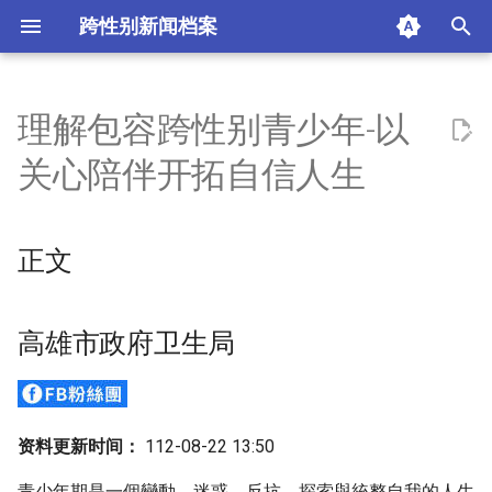
跨性别新闻档案
I
n
理解包容跨性别青少年-以
正文
i
关心陪伴开拓自信人生
t
高雄市政府卫生局
i
正文
摘要与附加信息
a
附加信息 [Processed Page
l
Metadata]
高雄市政府卫生局
i
z
i
资料更新时间：
112-08-22 13:50
n
青少年期是一個變動、迷惑、反抗、探索與統整自我的人生