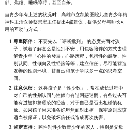
郁、焦虑、睡眠障碍，甚至自杀。
当青少年有上述的状况时，高雄市立凯旋医院儿童青少年精
神科主治医师蔡景宏主任提出4点建议，提供父母与师长可
用的互动与方式：
尊重陪伴：
不要先以「评断批判」 的态度去面对孩
子，试着了解甚么是性别不安，用包容陪伴的方式去理
解青少年「心性的發展」心路历程，包括性的感受、性
别认同、性倾向及性经验等等，建立信任，尽可能营造
友善的性别环境，替自己和孩子争取多一点的思考空
间。
注意保密：
这类孩子是「性少数」，常在成长过程中
对自己的性别认同与性倾向有过困惑迷惘，有些过去可
能有过被排挤霸凌的经验，对于自己是否出柜谨慎犹
豫。如果孩子尚未准备好坦然面对出柜，保密原则应该
适当被保证，以免破坏信任或造成再次伤害。
肯定支持：
跨性别性少数青少年的家人，特别是父母