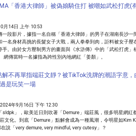
MA「香港大律師」被偽娘騎住打 被嘲如武松打虎(有
年10月14日 上午 10:53
傳一段影片，據指一名自稱「香港大律師」的男子在湖南長沙一
和一名身材高挑的長髮女子大戰，兩人拳拳到肉，詎料被女子壓
停手。由於女方壓制男方的畫面與《水滸傳》中的「武松打虎」
。 網傳當時一名據指為跨性別內地網紅「姜顏」。
」點解不再單指端莊文靜？被TikTok洗牌的潮語字意
過是玩笑一場
K • 2024年9月16日 下午 12:30
sldpk」，歐美近日則吹著「Demure」端莊風，很多明星網
端莊文化。到底「Demure」點解會成為一種風潮，令明星如Kim Kard
都在說「very demure, very mindful, very cutesy」？