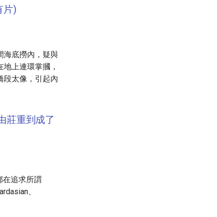
片)
間海底撈內，疑與
在地上連環掌摑，
橋段太像，引起內
，由莊重到成了
紅都在追求所謂
asian、