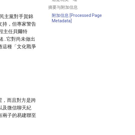
摘要与附加信息
附加信息 [Processed Page
擊民主黨對手賀錦
Metadata]
支持，但專家警告
理學程主任貝爾特
情緒…它對尚未做出
倦這種「文化戰爭
雲，而且對方是跨
以及微信聊天紀
有兩子的易建聯至