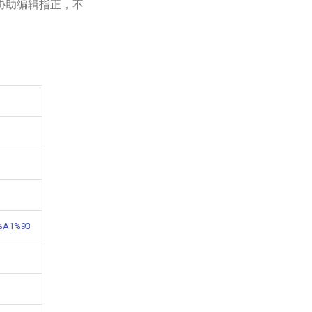
协助编辑指正，不
8%A1%93