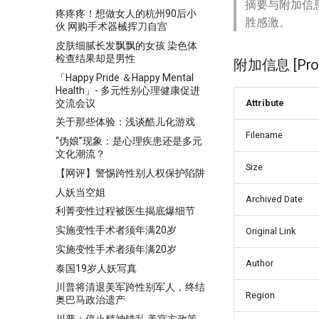
摘要与附加信
疼疼疼！想做女人的杭州90后小
胜感激。
伙 网购手术器械挥刀自宫
皮肤细腻长发飘飘的女孩 染色体
检查结果却是男性
附加信息 [Proce
「Happy Pride ＆Happy Mental
Health」- 多元性别心理健康促进
交流会议
Attribute
关于那些体验：浅谈酷儿化游戏
Filename
“伪娘”现象：是心理疾患还是多元
文化潮流？
Size
【网评】警惕跨性别人权保护陷阱
人妖当空姐
Archived Date
利菁变性过程被医生揭底爆细节
实施变性手术者须年满20岁
Original Link
实施变性手术者须年满20岁
Author
泰国19岁人妖写真
川普将清退美军跨性别军人，终结
Region
奥巴马政治遗产