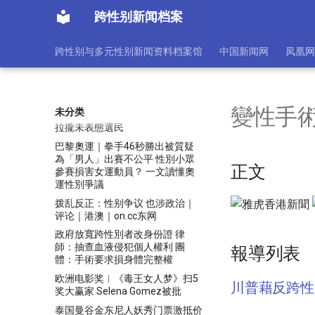
成功改身份證性別：續走平權未竟
跨性别新闻档案
路
奧運掀性別爭議 雙性人團體：性
跨性别与多元性别新闻资料档案馆
中国新闻网
凤凰网
別不只男、女 倡奧運摒棄性別分
組 籲大眾停止仇恨言論
学生接受变性手术 院校公开个人
身份资讯惹议
變性手術 
未分类
川普藉反跨性別廣告攻擊賀錦麗
拉攏未表態選民
巴黎奧運｜拳手46秒勝出被質疑
為「男人」出賽不公平 性別小眾
正文
參賽損害女運動員？ 一文讀懂奧
運性別爭議
拨乱反正：性别争议 也涉政治｜
评论｜港澳｜on.cc东网
政府放寬跨性別者改身份證 律
師：抽查血液侵犯個人權利 團
報導列表
體：手術要求損身體完整權
欧洲电影奖︱《毒王女人梦》扫5
川普藉反跨性
奖大赢家 Selena Gomez被批
泰国曼谷金东尼人妖秀门票激抵价