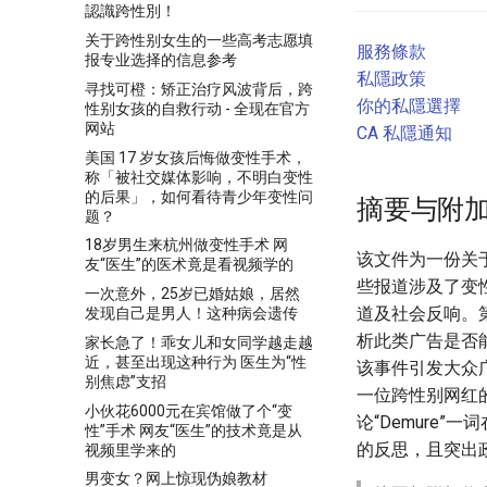
認識跨性別！
关于跨性别女生的一些高考志愿填
服務條款
报专业选择的信息参考
私隱政策
寻找可橙：矫正治疗风波背后，跨
你的私隱選擇
性别女孩的自救行动 - 全现在官方
网站
CA 私隱通知
美国 17 岁女孩后悔做变性手术，
称「被社交媒体影响，不明白变性
的后果」，如何看待青少年变性问
摘要与附
题？
18岁男生来杭州做变性手术 网
该文件为一份关
友“医生”的医术竟是看视频学的
些报道涉及了变
一次意外，25岁已婚姑娘，居然
道及社会反响。
发现自己是男人！这种病会遗传
析此类广告是否
家长急了！乖女儿和女同学越走越
近，甚至出现这种行为 医生为“性
该事件引发大众
别焦虑”支招
一位跨性别网红
小伙花6000元在宾馆做了个“变
论“Demure
性”手术 网友“医生”的技术竟是从
的反思，且突出
视频里学来的
男变女？网上惊现伪娘教材