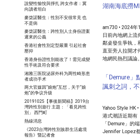
說變性愉悅與掙扎 跨女作者：冀
湖南海底撈M
向讀者坦白
麥棨諾醫生：性別不安很常見 也
不是病
am730 • 2024
麥棨諾醫生：跨性別人士身份證案
日前內地網上流
遲來的公義
鄰桌發生爭執，
香港社會性別定型嚴重 引起社會
直至旁人拉開才
壓抑
地網民熱烈議論
香港身份證性別能改了！需完成變
性手術及符合要求
湘雅三医院泌尿外科为两性畸形患
「Demure
者成功手术
諷刺之詞，不
两大官媒因“娘炮”互怼，关于“娘
炮”的争议升级
20191025【事後新聞稿】2019台
灣跨性別遊行 主題：「看見跨性
Yahoo Style H
別」 西門町
港式潮語近期有「
熱線消息
「Demure」的
《2023台灣跨性別族群生活處境
Jennifer Lopez
報告》暨記者會