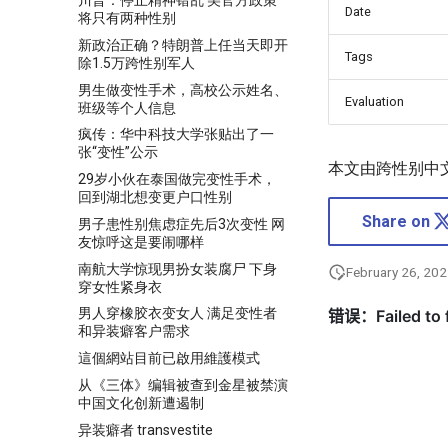
川普：停止精神错乱 美官方政策
Date
将只有两种性别
新政治正确？特朗普上任当天即开
Tags
除1.5万跨性别军人
男生做变性手术，高校公示姓名、
Evaluation
班级等个人信息
疯传：华中科技大学张贴出了一
张“变性”公示
本文由跨性别中
29岁小伙在泰国做完变性手术，
回到湖北想变更户口性别
Share on
男子患性别焦虑症先后3次变性 网
友惊呼这是要闹哪样
南航大学惊现男扮女装腐尸 下身
February 26, 20
穿女性紧身衣
男人穿橡胶衣变女人 满足变性者
和异装癖客户需求
這個網站目前已啟用維護模式
从《三体》编辑被查到金星被禁演
中国文化创新遭遏制
异装癖者 transvestite