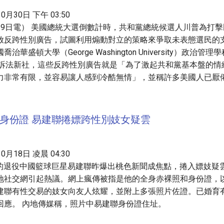
0月30日 下午 03:50
29日電） 美國總統大選倒數計時，共和黨總統候選人川普為打
放反跨性別廣告，試圖利用煽動對立的策略來爭取未表態選民的
華盛頓大學（George Washington University）政治管
lt）告訴法新社，這些反跨性別廣告就是「為了激起共和黨基本盤的
力非常有限，並容易讓人感到冷酷無情」，並稱許多美國人已厭
身份證 易建聯捲嫖跨性別妓女疑雲
年10月18日 凌晨 04:30
A的退役中國籃球巨星易建聯昨爆出桃色新聞成焦點，捲入嫖妓疑
地社交網引起熱議。網上瘋傳被指是他的全身赤裸照和身份證，
建聯有性交易的妓女向友人炫耀，並附上多張照片佐證。已婚育
回應。 內地傳媒稱，照片中易建聯身份證住址。