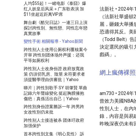
人均$55起！一睹电影《泰囧》爆
法新社 • 2024年1
红人妖皇后风采＋广东歌表演 加
$11坐超近距离VIP席
（法新社華盛頓
舞台劇《酷兒日誌》一連三日上演
麗，砸錢大舉播
探討跨性別、無性戀、同性忘年戀
恐適得其反。美國喬治
真實故事
（Todd Be
變性手術 相關報導 - Yahoo新聞
決定選民的吸引
跨性别人士使用公厕权利覆核案今
戲碼」。
开审 跨性别团体场外声援：还我
平等如厕权利
跨性別人士改身份證 政府放寬政
網上瘋傳裸照
策 仍須切乳房、陰莖 未符要求者
須提醫學理由供審批｜Yahoo
睇片｜跨性別歌手 SY 胡肇賢 單曲
am730 • 2024
記錄六年聲線變化 挺起胸膛擁抱
傷疤：真係活出自己｜Yahoo
曾效力美國NB
跨性別身份證案勝訴一年 跨男跨
性別人士，在內
女改性別仍未批
錄，內容是與易
跨性别人士接连被杀 团体吁政府
昨晚深夜仍未有
加强保护
首本跨性別文集《明心見性》 訴