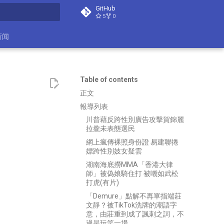
GitHub
5
0
search
新闻
Table of contents
正文
報導列表
川普藉反跨性別廣告攻擊賀錦麗
拉攏未表態選民
網上瘋傳裸照身份證 易建聯捲
嫖跨性別妓女疑雲
湖南海底撈MMA「香港大律
師」被偽娘騎住打 被嘲如武松
打虎(有片)
「Demure」點解不再單指端莊
文靜？被TikTok洗牌的潮語字
意，由莊重到成了諷刺之詞，不
過是玩笑一場