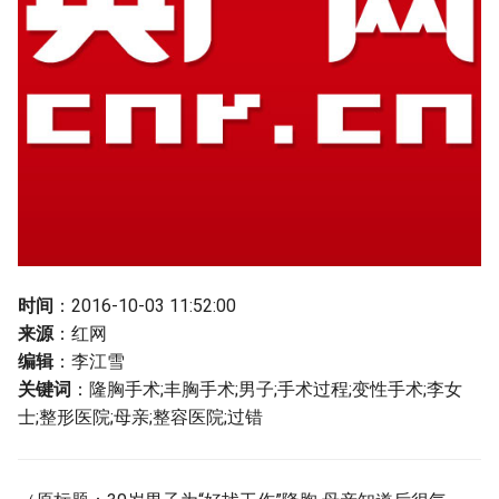
g
s
e
a
r
c
h
时间
：2016-10-03 11:52:00
来源
：红网
编辑
：李江雪
关键词
：隆胸手术;丰胸手术;男子;手术过程;变性手术;李女
士;整形医院;母亲;整容医院;过错