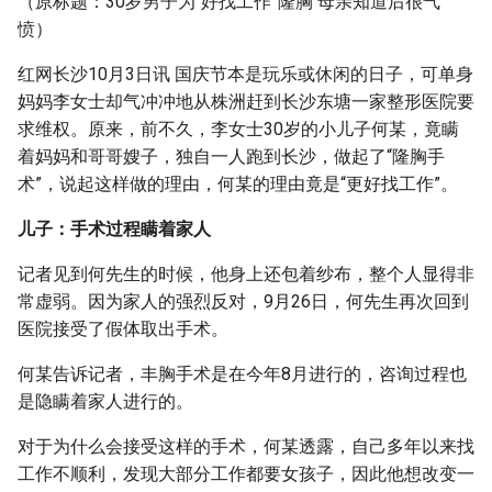
（原标题：30岁男子为“好找工作”隆胸 母亲知道后很气
愤）
红网长沙10月3日讯 国庆节本是玩乐或休闲的日子，可单身
妈妈李女士却气冲冲地从株洲赶到长沙东塘一家整形医院要
求维权。原来，前不久，李女士30岁的小儿子何某，竟瞒
着妈妈和哥哥嫂子，独自一人跑到长沙，做起了“隆胸手
术”，说起这样做的理由，何某的理由竟是“更好找工作”。
儿子：手术过程瞒着家人
记者见到何先生的时候，他身上还包着纱布，整个人显得非
常虚弱。因为家人的强烈反对，9月26日，何先生再次回到
医院接受了假体取出手术。
何某告诉记者，丰胸手术是在今年8月进行的，咨询过程也
是隐瞒着家人进行的。
对于为什么会接受这样的手术，何某透露，自己多年以来找
工作不顺利，发现大部分工作都要女孩子，因此他想改变一