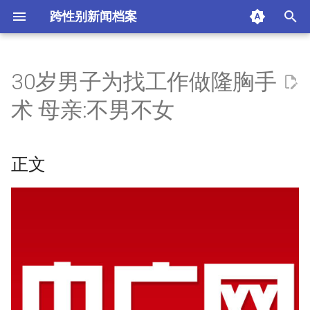
跨性别新闻档案
I
n
30岁男子为找工作做隆胸手
正文
i
术 母亲:不男不女
t
相关阅读
i
正文
版权信息
a
摘要与附加信息
l
i
附加信息 [Processed Page
z
Metadata]
i
n