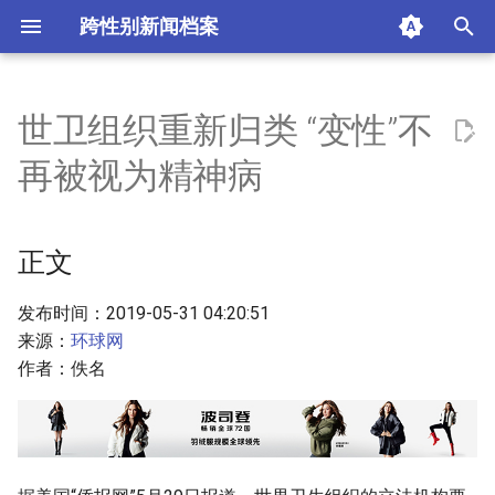
跨性别新闻档案
I
n
世卫组织重​新归类 “变性”不
正文
i
再被视为精神病
t
摘要与附加信息
i
正文
附加信息 [Processed Page
a
Metadata]
l
发布时间：2019-05-31 04:20:51
来源：
环球网
i
作者：佚名
z
i
n