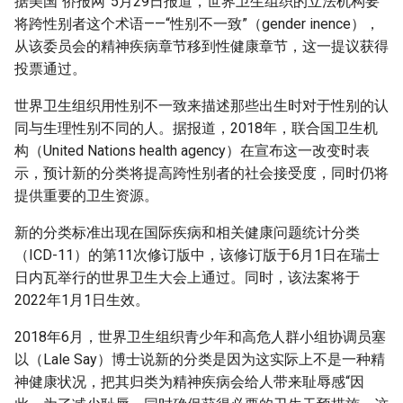
据美国“侨报网”5月29日报道，世界卫生组织的立法机构要
g
将跨性别者这个术语——“性别不一致”（gender inence），
s
从该委员会的精神疾病章节移到性健康章节，这一提议获得
投票通过。
e
世界卫生组织用性别不一致来描述那些出生时对于性别的认
a
同与生理性别不同的人。据报道，2018年，联合国卫生机
r
构（United Nations health agency）在宣布这一改变时表
示，预计新的分类将提高跨性别者的社会接受度，同时仍将
c
提供重要的卫生资源。
h
新的分类标准出现在国际疾病和相关健康问题统计分类
（ICD-11）的第11次修订版中，该修订版于6月1日在瑞士
日内瓦举行的世界卫生大会上通过。同时，该法案将于
2022年1月1日生效。
2018年6月，世界卫生组织青少年和高危人群小组协调员塞
以（Lale Say）博士说新的分类是因为这实际上不是一种精
神健康状况，把其归类为精神疾病会给人带来耻辱感“因