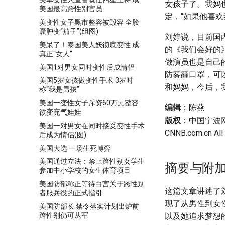
女孩子了。我妈
美国最高跨性别官员
定，“如果他喜
美变性女子黑市整容被毁容 全脸
囊肿变“茄子”(组图)
刘婷说，目前国
美呆了！泰国美人妖彻底变性 成
的《我们会好的
真正“女人”
做演员也是自己
美国1对男女同时变性后成情侣
防雾霾口罩，可
美国5岁女孩做变性手术 3岁时
和妈妈，今后，
称“我是男孩”
美国一变性女子斥资60万元整容
编辑
：陈燕
欲变充气娃娃
版权
：中国宁波网（
美国一对男女在同时接受变性手术
CNNB.com.cn All
后成为情侣(图)
美国大选 一场生死博弈
美国通过立法：禁止跨性别女学生
摘要与附
参加中小学校的女生体育项目
美国防部称正等待白宫关于跨性别
这篇文章讲述了
者服兵役的正式指引
现了从男性到女
美国防部长:禁令落实计划出炉前
跨性别仍可从军
以及她追求梦想