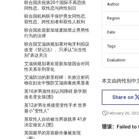
联合国庆祝第20个国际不再恐惧
Author
同性恋、双性恋与跨性别日
联合国机构联手保护男女同性恋、
Region
双性恋、跨性别者和双性人权利
联合国欢迎新加坡废除禁止男男性
Date
行为的法律
联合国艾滋病规划署对匈牙利拟议
Tags
改变《登记法》、只承认“出生性
别”表达关注
Evaluation
艾滋病规划署欢迎新加坡国会对同
性关系非刑罪化
艾滋防治的新里程碑：长效注射药
本文由跨性别中
物在妇女中预防艾滋病毒效果显著
英10岁男孩性别认同障碍 新学期
改名变女孩(图)
Share on
英12岁男生将接受变性手术 世界
最小“变性人”
February 26, 20
英双性人自幼被当男孩抚养 41岁
决定做女人(图)
英国最早的异装癖肖像被发现
（图）