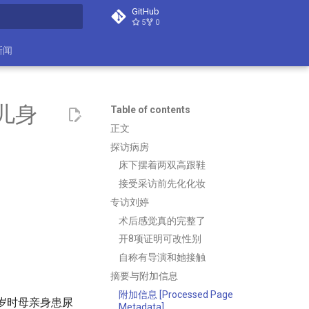
GitHub
5
0
search
新闻
儿身
Table of contents
正文
探访病房
床下摆着两双高跟鞋
接受采访前先化化妆
专访刘婷
术后感觉真的完整了
开8项证明可改性别
自称有导演和她接触
摘要与附加信息
附加信息 [Processed Page
岁时母亲身患尿
Metadata]