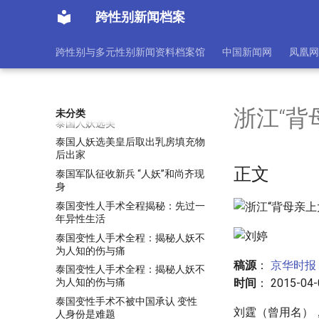
泰国人妖有专用厕所
跨性别新闻档案
泰国人妖的“正常”校园生活（组
图）
跨性别与多元性别新闻资料档案馆
中国新闻网
凤凰网
泰国人妖皇后取出假乳出家当和尚
泰国人妖皇后选美
泰国人妖走秀 各色人妖闪亮登场
(组图)
浙江“背
未分类
泰国人妖选美
泰国人妖选美皇后取出乳房填充物
后出家
正文
泰国军队征收新兵 “人妖”和尚齐现
身
泰国变性人手术全程揭秘：先过一
年异性生活
泰国变性人手术全程：揭秘人妖不
为人知的伤与痛
稿源
：
京华时报
泰国变性人手术全程：揭秘人妖不
时间
： 2015-04-0
为人知的伤与痛
泰国变性手术不被中国承认 变性
刘霆（曾用名）
人身份是难题