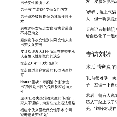
发，皮肤细腻光
男子变性隆胸手术
男子有“异装癖” 专偷女性内衣
“妈妈，晚上气
男子跳桥被救 医院为其做变性手
大，但一听就是
术
男教师扮女装进女寝 称患异装癖
听说记者想拍照
不得已为之
给自己化了一遍
癫痫发作改变性别认同 变性人由
男变女又变男
皮莱欢迎澳大利亚做出在护照中承
专访刘婷
认变性人性别取向的决定
盘点2014年10大假新闻
术后感觉真的
盘点最适合穿女装的10位动漫帅
哥
“以前很难受，
Nature重磅：睾酮治疗使“女变
子，整理一下自
男”跨性别男性的免疫反应趋向男
性
术后，曾有人说
原创 社会夹缝艰难求生的“药娘”：
还从耳朵上取了
家人不理解，为变性走上违法道路
美。”刘婷对现
福建小伙来邕欲做变性手术 宁可
减寿也要变成"她"