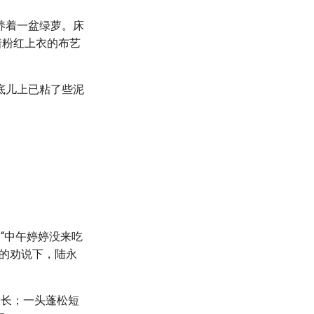
养着一盆绿萝。床
着粉红上衣的布艺
底儿上已粘了些泥
“中午婷婷没来吃
的劝说下，陆永
修长；一头蓬松短