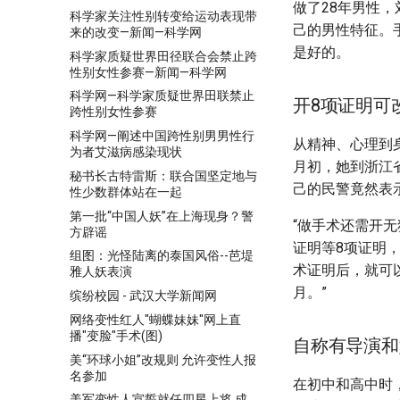
做了28年男性
科学家关注性别转变给运动表现带
己的男性特征。
来的改变—新闻—科学网
是好的。
科学家质疑世界田径联合会禁止跨
性别女性参赛—新闻—科学网
科学网—科学家质疑世界田联禁止
开8项证明可
跨性别女性参赛
科学网—阐述中国跨性别男男性行
从精神、心理到
为者艾滋病感染现状
月初，她到浙江
秘书长古特雷斯：联合国坚定地与
己的民警竟然表
性少数群体站在一起
第一批“中国人妖”在上海现身？警
“做手术还需开
方辟谣
证明等8项证明
组图：光怪陆离的泰国风俗--芭堤
术证明后，就可
雅人妖表演
月。”
缤纷校园 - 武汉大学新闻网
网络变性红人"蝴蝶妹妹"网上直
播"变脸"手术(图)
自称有导演和
美“环球小姐”改规则 允许变性人报
名参加
在初中和高中时
美军变性人宣誓就任四星上将 成