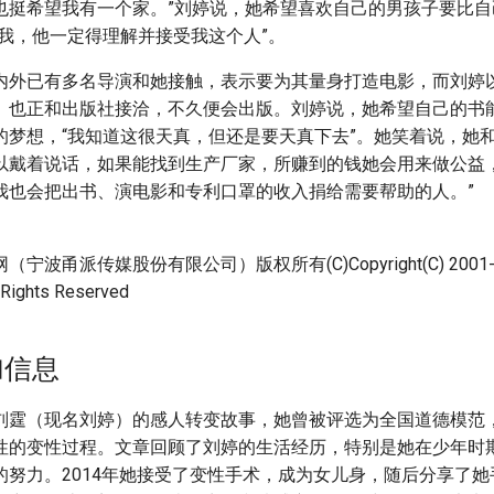
也挺希望我有一个家。”刘婷说，她希望喜欢自己的男孩子要比自
欢我，他一定得理解并接受我这个人”。
内外已有多名导演和她接触，表示要为其量身打造电影，而刘婷
》也正和出版社接洽，不久便会出版。刘婷说，她希望自己的书
的梦想，“我知道这很天真，但还是要天真下去”。她笑着说，她
以戴着说话，如果能找到生产厂家，所赚到的钱她会用来做公益，
我也会把出书、演电影和专利口罩的收入捐给需要帮助的人。”
宁波甬派传媒股份有限公司）版权所有(C)Copyright(C) 2001-
 Rights Reserved
加信息
刘霆（现名刘婷）的感人转变故事，她曾被评选为全国道德模范
性的变性过程。文章回顾了刘婷的生活经历，特别是她在少年时
的努力。2014年她接受了变性手术，成为女儿身，随后分享了