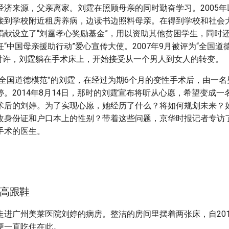
经济来源，父亲离家。刘霆在照顾母亲的同时勤奋学习。2005
接到学校附近租房养病，边读书边照料母亲。在得到学校和社会
捐献设立了“刘霆孝心奖励基金”，用以资助其他贫困学生，同时
“中国母亲援助行动”爱心宣传大使。2007年9月被评为“全国道德
11时许，刘霆躺在手术床上，开始接受从一个男人到女人的转变。
“全国道德模范”的刘霆，在经过为期6个月的变性手术后，由一
。2014年8月14日，那时的刘霆宣布将听从心愿，希望变成一
术后的刘婷。为了实现心愿，她经历了什么？将如何规划未来？
改身份证和户口本上的性别？带着这些问题，京华时报记者专访
手术的医生。
高跟鞋
进广州美莱医院刘婷的病房。整洁的房间里摆着两张床，自2014
便一直吃住在此。