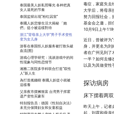
毒症，家庭失去
泰国最美人妖私照曝光 各种把真
女人逼死的节奏
大学后，将母亲
努力回报社会，
泰国监狱出现“粉红囚室”
基金会之邀，担任
泰國人妖悲慘生活大揭秘 「她
們」從小被這樣對待
10月9日上午
浙江“背母亲上大学”男子手术变性
变为女儿身
近日，曾被评为
身，并更名为刘婷
游客在泰国拒人妖服务被打致头破
血流(图)
者在广州见到了
游戏心理学研究：浅谈游戏中的间
一半？如何去修
性现象与同性恋情节
以及为其做变性
湘雅二医院多学科联合打造“双性
人”新人生
為打造搖錢樹 泰國人妖從小就被
探访病房
這樣養
父亲夜市摆摊致富 台湾男子挥霍
床下摆着两双
遗产变性买豪车
特别报告员：德国《性别自决法》
昨天上午，记者走
未充分保障妇女和女童权益
起，刘霆和母亲