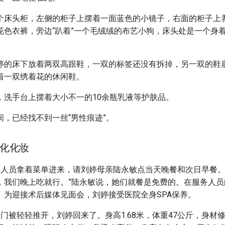
个床头柜，左侧的柜子上摆着一面蓝色的小镜子，右面的柜子上
花色衣裤，旁边“趴着”一个毛绒绒的布艺小狗，床头处是一个身
婷的床下放着两双高跟鞋，一双的标签还没有拆掉，另一双的鞋
着一双绣着花的休闲鞋。
，洗手台上摆着大小不一的10余瓶乳液等护肤品。
间，已经找不到一丝“男性痕迹”。
化化妆
务人员拿着菜单进来，请刘婷母亲陆永敏点当天晚餐和次日早餐。
，我们晚上吃就行。”陆永敏说，她们就餐是免费的。在服务人员
。为迎接术后媒体见面会，刘婷接受医院全身SPA保养。
门被轻轻推开，刘婷回来了。身高1.68米，体重47公斤，身材