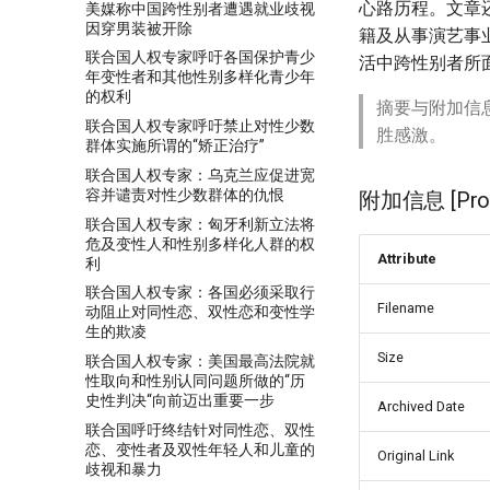
心路历程。文章
美媒称中国跨性别者遭遇就业歧视
因穿男装被开除
籍及从事演艺事
联合国人权专家呼吁各国保护青少
活中跨性别者所
年变性者和其他性别多样化青少年
的权利
摘要与附加信
联合国人权专家呼吁禁止对性少数
胜感激。
群体实施所谓的“矫正治疗”
联合国人权专家：乌克兰应促进宽
容并谴责对性少数群体的仇恨
附加信息 [Proce
联合国人权专家：匈牙利新立法将
危及变性人和性别多样化人群的权
Attribute
利
联合国人权专家：各国必须采取行
Filename
动阻止对同性恋、双性恋和变性学
生的欺凌
Size
联合国人权专家：美国最高法院就
性取向和性别认同问题所做的“历
史性判决“向前迈出重要一步
Archived Date
联合国呼吁终结针对同性恋、双性
恋、变性者及双性年轻人和儿童的
Original Link
歧视和暴力