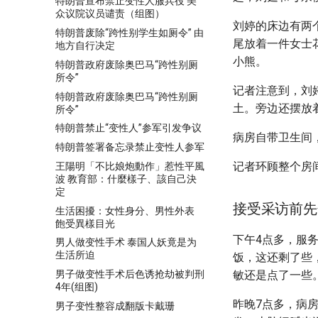
特朗普宣布禁止变性人服兵役 美
众议院议员谴责（组图）
刘婷的床边有两
特朗普废除“跨性别学生如厕令” 由
尾放着一件女士
地方自行决定
小熊。
特朗普政府废除奥巴马“跨性别厕
所令”
记者注意到，刘
特朗普政府废除奥巴马“跨性别厕
土。旁边还摆放
所令”
特朗普禁止“变性人”参军引发争议
病房自带卫生间
特朗普签署备忘录禁止变性人参军
记者环顾整个房
王陽明「不比娘炮動作」惹性平風
波 教育部：什麼樣子、該自己決
定
接受采访前先
生活困擾：女性身分、男性外表
飽受異樣目光
下午4点多，服
男人做变性手术 泰国人妖竟是为
生活所迫
饭，这还剩了些
男子做变性手术后色诱抢劫被判刑
敏还是点了一些
4年(组图)
昨晚7点多，病房
男子变性整容成翻版卡戴珊