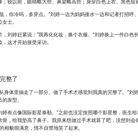
泽；较以前，眼睛略大些、鼻梁略高些；身穿白色上衣、黑色短裙
温低，你冷吗，多穿点。”刘婷一边为妈妈接水一边和记者打招呼
位女士。
片，刘婷赶紧说：“我再化化妆，换个衣服。”刘婷换上一件白色
妆，这才开始接受采访。
完整了
像从身体里抽走了一部分。做了手术才感觉到我真的完整了。”刘
己的发型。
刘婷有点像国际影星泰勒。“之前也没定按照哪个影星整，医生给
软骨，给我垫高了鼻子。我原来想做过手术就算了吧，没想到会
在的相貌很满意，情不自禁地笑了起来。