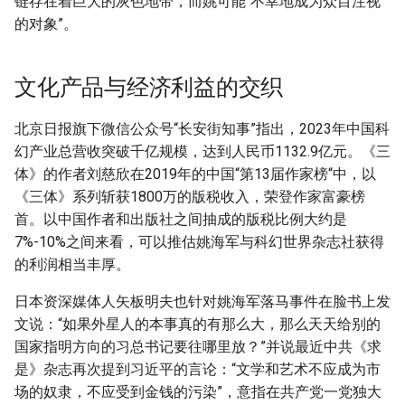
链存在着巨大的灰色地带，而姚可能“不幸地成为众目注视
的对象”。
文化产品与经济利益的交织
北京日报旗下微信公众号“长安街知事”指出，2023年中国科
幻产业总营收突破千亿规模，达到人民币1132.9亿元。《三
体》的作者刘慈欣在2019年的中国“第13届作家榜“中，以
《三体》系列斩获1800万的版税收入，荣登作家富豪榜
首。以中国作者和出版社之间抽成的版税比例大约是
7%-10%之间来看，可以推估姚海军与科幻世界杂志社获得
的利润相当丰厚。
日本资深媒体人矢板明夫也针对姚海军落马事件在脸书上发
文说：“如果外星人的本事真的有那么大，那么天天给别的
国家指明方向的习总书记要往哪里放？”并说最近中共《求
是》杂志再次提到习近平的言论：“文学和艺术不应成为市
场的奴隶，不应受到金钱的污染”，意指在共产党一党独大