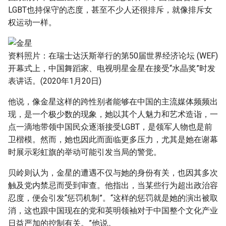
LGBT也持保守的态度，甚至不少人还很排斥，就像排斥女
权运动一样。
资料照片：在瑞士达沃斯举行的第50届世界经济论坛 (WEF)
开幕式上，中国舞蹈家、电视明星金星在接受“水晶奖”时发
表讲话。(2020年1月20日)
他说，像金星这样的跨性别者能够在中国的主流媒体频频出
现，是一个极少数的现象，她以其个人魅力和艺术造诣，一
点一滴地带领中国民众逐渐接受LGBT，是领军人物也是前
卫楷模。然而，她也因此而面临更多压力，尤其是她在谢幕
时展示彩虹旗的举动可能引发当局的警觉。
贝岭则认为，金星的遭遇不仅与她的身份有关，也因其多次
触及党内禁忌而受到审查。他指出，当某些行为超出政治容
忍度，便会引发“惩罚机制”。“这样的惩罚就是她的演出被取
消，这也跟中国现在的党和英明领袖对于中国整个文化产业
日益严加的控制有关。”他说。