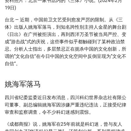
资料照片：北京一家书店内的《三体》小说。(2024年2月
g
19日)
摘要与附加信息
s
台北 — 近期，中国前卫文艺受到愈发严厉的限制。从《三
附加信息 [Processed Page
e
体》出版人姚海军落马，到知名跨性别主持人金星的舞台剧
Metadata]
《日出》在广州被拒演出，再到西洋万圣节被当局严控、变
a
成“游击战”式的庆祝，这些事件似乎都触碰到了某种政治禁
r
忌。分析人士指出，多层禁忌正在扼杀中国的文化创新，所
谓的“文化自信”在今日中国的文化空间中反倒呈现为“文化不
c
自信”。
h
姚海军落马
四川省纪委监委近日发布消息，四川科幻世界杂志社有限公
司董事、副总编辑姚海军因涉嫌严重违纪违法，正接受纪律
审查和监察调查，令不少科幻迷感到震惊。
《成都商报》说，姚海军在25年前就是科幻迷，曾与友人