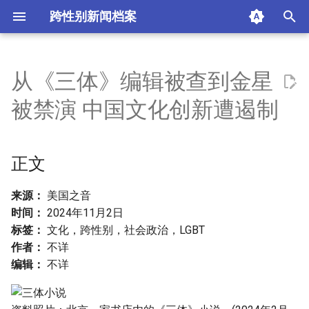
跨性别新闻档案
I
n
从《三体》编辑被查到金星
正文
i
被禁演 中国文化创新遭遏制
t
姚海军落马
i
正文
金星演出被拒
a
前卫艺术触碰禁忌
l
来源：
美国之音
时间：
2024年11月2日
i
文化产品与经济利益的交织
标签：
文化，跨性别，社会政治，LGBT
z
作者：
不详
排斥LGBT
编辑：
不详
i
n
维稳优先，遏制创新