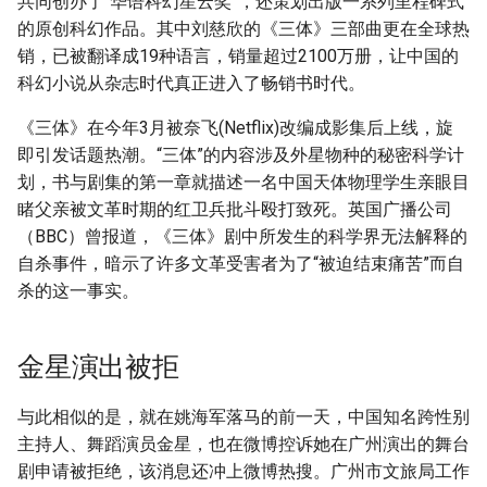
共同创办了“华语科幻星云奖”，还策划出版一系列里程碑式
的原创科幻作品。其中刘慈欣的《三体》三部曲更在全球热
销，已被翻译成19种语言，销量超过2100万册，让中国的
科幻小说从杂志时代真正进入了畅销书时代。
《三体》在今年3月被奈飞(Netflix)改编成影集后上线，旋
即引发话题热潮。“三体”的内容涉及外星物种的秘密科学计
划，书与剧集的第一章就描述一名中国天体物理学生亲眼目
睹父亲被文革时期的红卫兵批斗殴打致死。英国广播公司
（BBC）曾报道，《三体》剧中所发生的科学界无法解释的
自杀事件，暗示了许多文革受害者为了“被迫结束痛苦”而自
杀的这一事实。
金星演出被拒
与此相似的是，就在姚海军落马的前一天，中国知名跨性别
主持人、舞蹈演员金星，也在微博控诉她在广州演出的舞台
剧申请被拒绝，该消息还冲上微博热搜。广州市文旅局工作