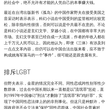
的社会中，绝不允许有才能的人凭自己的本事赚大钱。
最近在台湾出版新书《孤岛》的中国作家野夫在接受美国之
音采访时表示表示，科幻小说在中国受到的监管相对比较宽
松，除非指向性很强，否则可以说是中共最不在意的。不论
是科幻小说还是玄幻文学、穿越小说，在中国都有非常大的
市场。玄幻文学甚至已经自成一大流派，作者的年收入都在
上千万元人民币以上。因此他认为，即便《三体》有涉及到
一点点文革内容，但仍可以在中国合法出版来看，应不致于
构成姚海军落马的一个“事件”，很可能还是跟贪腐有关。
排斥LGBT
但野夫表示，金星的情况完全不同。同性恋或跨性别等性少
数群体，过去在中国长期以来一直都是以“流氓罪”惩处，直
到1997年中国修订“刑法”才删除了“流氓罪”和“鸡奸罪”，实
现了中国同性恋法律上的的非刑事化。但这只是种默许，中
国政府并不会立法来“保护”同性恋群体，中国社会普遍对