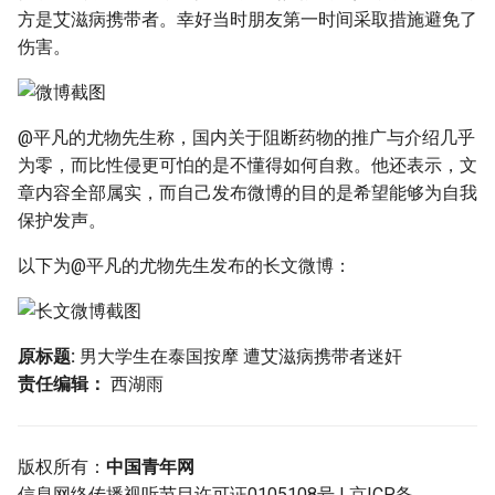
g
方是艾滋病携带者。幸好当时朋友第一时间采取措施避免了
伤害。
s
e
a
@平凡的尤物先生称，国内关于阻断药物的推广与介绍几乎
为零，而比性侵更可怕的是不懂得如何自救。他还表示，文
r
章内容全部属实，而自己发布微博的目的是希望能够为自我
c
保护发声。
h
以下为@平凡的尤物先生发布的长文微博：
原标题:
男大学生在泰国按摩 遭艾滋病携带者迷奸
责任编辑：
西湖雨
版权所有：
中国青年网
信息网络传播视听节目许可证0105108号 | 京ICP备