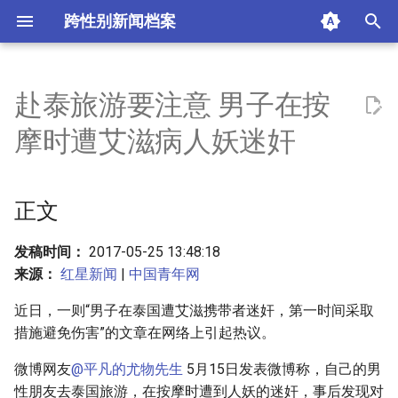
跨性别新闻档案
I
n
赴泰旅游要注意 男子在按
正文
i
摩时遭艾滋病人妖迷奸
t
摘要与附加信息
i
正文
附加信息 [Processed Page
a
Metadata]
l
发稿时间：
2017-05-25 13:48:18
来源：
红星新闻
|
中国青年网
i
近日，一则“男子在泰国遭艾滋携带者迷奸，第一时间采取
z
措施避免伤害”的文章在网络上引起热议。
i
微博网友
@平凡的尤物先生
5月15日发表微博称，自己的男
n
性朋友去泰国旅游，在按摩时遭到人妖的迷奸，事后发现对