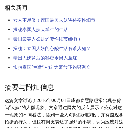
g
相关新闻
s
女人不易做！泰国最美人妖讲述变性细节
e
揭秘泰国人妖大学生的生活
a
泰国最美人妖讲述变性细节(组图)
r
揭秘：泰国人妖的心酸生活有谁人知？
c
泰国人妖背后的秘密令男人脸红
h
实拍泰国“生猛”人妖 太豪放吓跑男观众
摘要与附加信息
这篇文章讨论了2016年06月01日成都春熙路經常出现被称
为“人妖”的人群现象。文章通过网友的反应展示了公众对这
一现象的不同看法，提到一些人对此感到惊艳，并有围观和
拍摄的行为，但也有网友表达了强烈的不满，认为应该对这