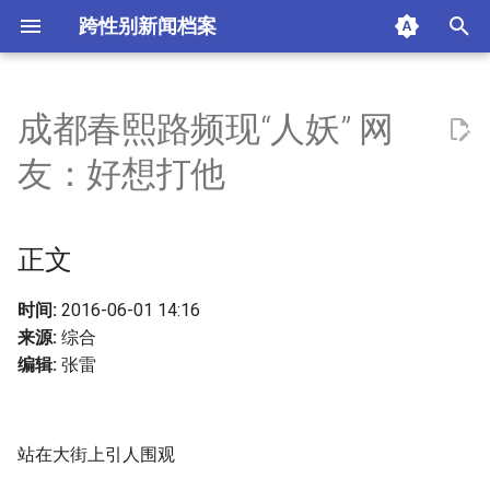
跨性别新闻档案
I
n
成都春熙路频现“人妖” 网
正文
i
友：好想打他
t
相关新闻
i
正文
摘要与附加信息
a
附加信息 [Processed Page
l
时间:
2016-06-01 14:16
Metadata]
来源:
综合
i
编辑:
张雷
z
i
站在大街上引人围观
n