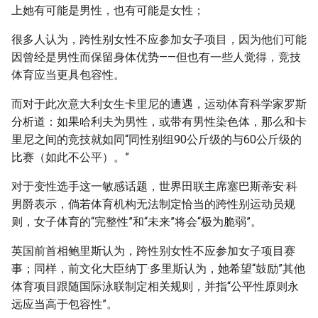
上她有可能是男性，也有可能是女性；
很多人认为，跨性别女性不应参加女子项目，因为他们可能
因曾经是男性而保留身体优势——但也有一些人觉得，竞技
体育应当更具包容性。
而对于此次意大利女生卡里尼的遭遇，运动体育科学家罗斯
分析道：如果哈利夫为男性，或带有男性染色体，那么和卡
里尼之间的竞技就如同“同性别组90公斤级的与60公斤级的
比赛（如此不公平）。”
对于变性选手这一敏感话题，世界田联主席塞巴斯蒂安·科
男爵表示，倘若体育机构无法制定恰当的跨性别运动员规
则，女子体育的“完整性”和“未来”将会“极为脆弱”。
英国前首相鲍里斯认为，跨性别女性不应参加女子项目赛
事；同样，前文化大臣纳丁·多里斯认为，她希望“鼓励”其他
体育项目跟随国际泳联制定相关规则，并指“公平性原则永
远应当高于包容性”。