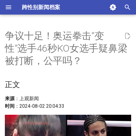
跨性别新闻档案
I
n
争议十足！奥运拳击“变
正文
i
性”选手46秒KO女选手疑鼻梁
t
摘要与附加信息
被打断，公平吗？
i
附加信息 [Processed Page
a
Metadata]
正文
l
i
来源
：上观新闻
时间
：2024-08-02 20:04:33
z
i
n