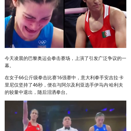
g
s
e
a
r
c
今天凌晨的巴黎奥运会拳击赛场，上演了引发广泛争议的一
幕。
h
在女子66公斤级拳击比赛16强赛中，意大利拳手安吉拉·卡
里尼仅坚持了46秒，便在与阿尔及利亚选手伊马内·哈利夫
的较量中退出，随后泪洒拳台。