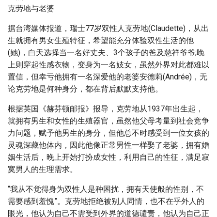
g
克劳地与老婆
s
据台湾媒体报道，瑞士77岁双性人克劳地(Claudette)，从出
生就拥有男女生殖特征，希望能充分体验双性生活的他
e
(她)，白天选择当一名好丈夫、3个孩子的爸及慈祥爷爷;晚
a
上则穿起性感衣物，变身为一名妓女，虽然外界对此都难以
置信，但幸亏他拥有一名深爱他的老婆安德莉(Andrée)，无
r
论克劳地是何种身分，都在背后默默支持他。
c
根据英国《赫芬顿邮报》报导，克劳地从1937年出生起，
h
就拥有男生和女性的生殖器官，虽然他父母考量到社会竞争
力问题，赋予他男生的身分，但他总不时感受到一位女孩的
灵魂深藏他体内，因此他像正常男性一样娶了老婆，拥有婚
姻生活后，晚上开始打扮成女性，利用自己的性征，满足寂
寞男人的生理需求。
“我从不觉得身为双性人是种困扰，拥有天使般的性别，不
需要感到羞愧”。克劳地拒绝被别人同情，也不在乎外人的
眼光，他认为自己不需受到外界的道德谴责，他认为自己正