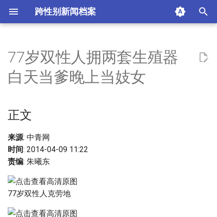
跨性别新闻档案
I
n
77岁双性人拥两套生殖器
正文
i
白天当爹晚上当妓女
t
摘要与附加信息
i
正文
附加信息 [Processed Page
a
Metadata]
l
来源
: 中青网
时间
: 2014-04-09 11:22
i
责编
: 朱曦东
z
i
77岁双性人克劳地
n