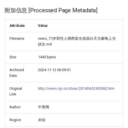
附加信息 [Processed Page Metadata]
Attribute
Value
Filename
news_77岁双性人拥两套生殖器白天当爹晚上当
妓女.md
Size
1445 bytes
Archived
2024-11-12 06:09:01
Date
Original
http://news.cjn.cn/shxw/201404/t2455062.htm
Link
Author
中青网
Region
未知