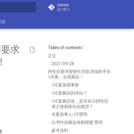
GitHub
5
0
search
新闻
別要求
Table of contents
正文
！
2021/09/28
跨性別要求變更性別取消強制手術
小E案，全面勝訴！
小E案基礎事實
小E案勝訴的理由？
小E案勝訴後，是否表示跨性別
者之後都能自由換證？
本案當事人小E聲明
台灣伴侶權益推動聯盟 聲明
參考資料
！