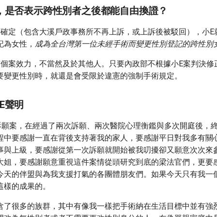
，是否表示跨性別者之後都能自由換證？
訴確定（包含大溪戶政事務所不再上訴，或上訴後被駁回），小E
記為女性，
成為全台灣第一位未經手術而變更性別登記的跨性別
有個案效力，不當然及於其他人。只要內政部不根據小E案判決修
要變更性別時，就還是會受限於違憲的強制手術規定。
E聲明
的訴願案，在經過了兩次訴願、兩次醫院心理衡鑑與多次開庭後，
程中要感謝一直在背後支持著我的家人，要感謝平日對我多有關
事與上級，要感謝從第一次訴願就開始被我叨擾卻又願意次次來
大姐，要感謝願意重視這件案情從頭研究到底的梁法官們，更要
今天的伴盟與為我支援打氣的各團體朋友們。如果今天只有我一
這樣的成果的。
含了很多的族群，其中有像我一樣把手術納在生活目標中並有強