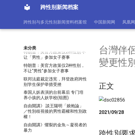
跨性别选手遭杯葛风暴
跨性别新闻档案
易建联嫖跨性别者?︱男主沉默6
日突留言「Fake News」似反击丑
跨性别与多元性别新闻资料档案馆
中国新闻网
凤凰网
闻 | 星岛日报
易建聯嫖跨性别者?︱男主沉默6
日突留言「Fake News」似反击丑
闻 | 星岛日报
台灣伴侶
未分类
特朗普：美官方政策仅2种性别 不
让「男性」参加女子赛事
變更性
特朗普：美官方政策仅2种性别，
不让“男性”参加女子赛事
联邦法庭裁定违宪，拜登政府跨性
正文
别学生保护举措受挫
泰国人妖表演的台前幕后 专门培
养小孩的人妖学校(组图)
自由開講》 談王陽明「娘炮論」
／性別歧視後的男性霸權和性別政
2021/09/28
權！
自由開講》懼裂的金魚～凝視者的
暴力
跨性別要