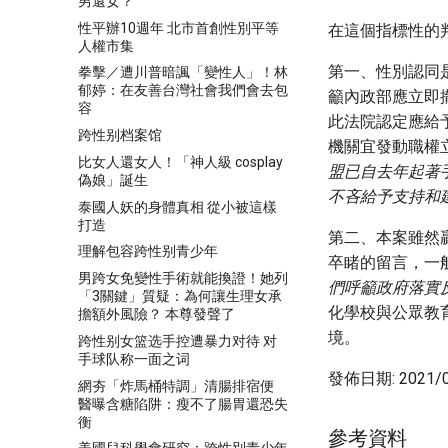
男還女？
性平辦10週年 北市首創性別平等
在這個指標性的
人權市集
第一、性別認同
拳擊／遭川普暗諷「變性人」！林
郁婷：在友善台灣社會我們會去包
籲內政部應立即
容
此法院認定應給
跨性别档案馆
機關宜發動職權
比女人還女人！「神人級 cosplay
盟已自去年起著
偽娘」誕生
不吝給予支持和
泰國人妖的身體真相 從小被這樣
打造
第二、本案雖然
理解包容跨性别青少年
卒睹的留言，一
男跨女免變性手術就能換證！她列
們呼籲政府落實
「3關鍵」質疑：為何讓生理女承
化學校與公眾教
擔額外風險？ 本尊發聲了
境。
跨性别女篮选手控遭暴力对待 对
手球队称一面之词
發佈日期: 2021/0
網夯「炸馬桶特調」清腸排宿便
醫曝含糖陷阱：瘦不了腸胃還恐失
衡
參考資料