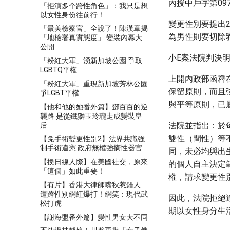
內授中戶字第097
「拒演多个跨性角色」：我只是想
以女性身份往前行！
變更性別要提出
「最美檢察官」全說了！陳漢章揭
為男性則要切除
「地檢署真實態度」 變裝內幕大
公開
小E案法院判決
「粉紅大軍」湧新加坡公園 爭取
LGBTQ平權
上開內政部函釋
「粉紅大軍」重現新加坡芳林公園
保留原則，而且
爭LGBT平權
與平等原則，已
【他和他的她番外篇】鄧百百的逆
襲路 是從鐵獅玉玲瓏走成變裝皇
法院並指出：於
后
雙性（間性）等
【免手術變更性別2】法界共識強
制手術違憲 政府無權強摘性器官
同，未必均與出
【換日線人際】在美國社交，原來
的個人自主決定
「這個」如此重要！
權，請求變更性
【有片】香港大律師嘴秋惹錯人
遭跨性別網紅爆打！網笑：現代武
因此，法院拒絕
松打虎
期以女性身分生
【謝海盟番外篇】變性男女大不同