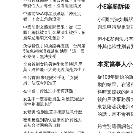
不放過林郁婷！川普再批「女子拳
小E案勝訴後
擊變性人」奪金：沒看過這情況
中國前NBA球星涉嫖娼「跨性別
者」！女主角急澄清
小E案判決如勝
判決申請變更登
中國前衛文藝空間受限：從《三
體》編輯被查到金星演出被拒，多
層禁忌遏製文化創新？
但小E案判決只
免做變性手術換證再惹議！台灣第
外其他跨性別者
5位免術換證者誕生 她舉「這」國
外案例：無法接受
本案當事人小
全台首例女跨男免術換證勝訴 尼
莫：終於能正大光明說我是男生了
從108年開始
全台首例 未經變性手術「女變
男」法院今判准了
動的結果。在過
在中國，跨性別手術何其難！
料時支援我的同
女生不一定喜歡男生 妳應該知道5
後的戶政事務所
個性別潮流名詞
來就陪著我走到
女變男 性別重置手術該注意什麼
的話，是不會有
密州反性别确认健康照护 跨性别
者从台湾网购药自救
跨性別這個詞包