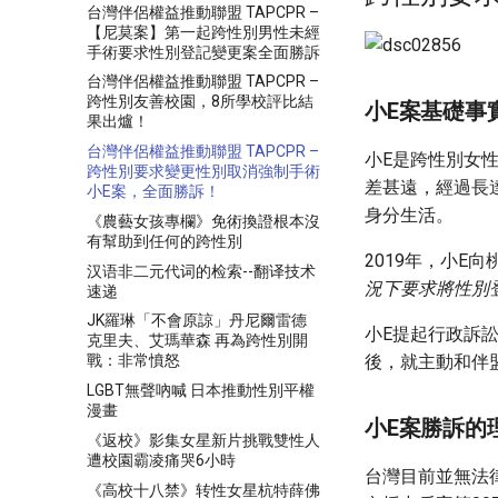
台灣伴侶權益推動聯盟 TAPCPR –
【尼莫案】第一起跨性別男性未經
手術要求性別登記變更案全面勝訴
台灣伴侶權益推動聯盟 TAPCPR –
跨性別友善校園，8所學校評比結
小E案基礎事
果出爐！
台灣伴侶權益推動聯盟 TAPCPR –
小E是跨性別女
跨性別要求變更性別取消強制手術
差甚遠，經過長
小E案，全面勝訴！
身分生活。
《農藝女孩專欄》免術換證根本沒
有幫助到任何的跨性別
2019年，小E
汉语非二元代词的检索--翻译技术
況下要求將性別
速递
JK羅琳「不會原諒」丹尼爾雷德
小E提起行政訴
克里夫、艾瑪華森 再為跨性別開
後，就主動和伴
戰：非常憤怒
LGBT無聲吶喊 日本推動性別平權
漫畫
小E案勝訴的
《返校》影集女星新片挑戰雙性人
遭校園霸凌痛哭6小時
台灣目前並無法
《高校十八禁》转性女星杭特薛佛