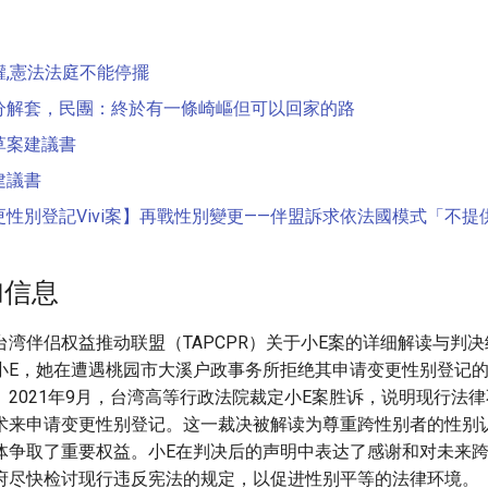
權,憲法法庭不能停擺
分解套，民團：終於有一條崎嶇但可以回家的路
草案建議書
建議書
性別登記Vivi案】再戰性別變更——伴盟訴求依法國模式「不
加信息
湾伴侣权益推动联盟（TAPCPR）关于小E案的详细解读与判决
小E，她在遭遇桃园市大溪户政事务所拒绝其申请变更性别登记
。2021年9月，台湾高等行政法院裁定小E案胜诉，说明现行法
术来申请变更性别登记。这一裁决被解读为尊重跨性别者的性别
体争取了重要权益。小E在判决后的声明中表达了感谢和对未来
府尽快检讨现行违反宪法的规定，以促进性别平等的法律环境。