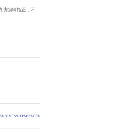
协助编辑指正，不
A6%81%E6%B1%82%E8%AE%8A%E6%9B%B4%E6%80%A7%E5%88%A5%E5%8