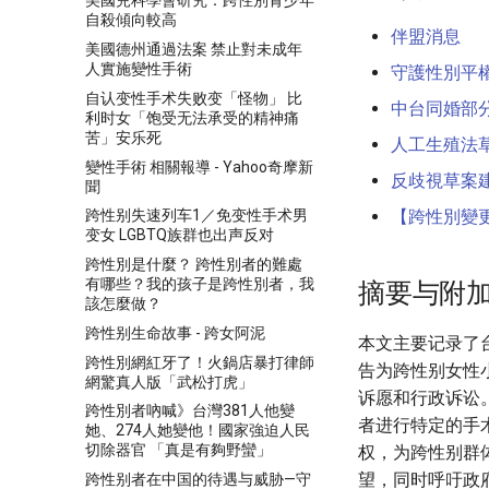
美國兒科學會研究：跨性別青少年
自殺傾向較高
伴盟消息
美國德州通過法案 禁止對未成年
人實施變性手術
守護性別平
自认变性手术失败变「怪物」 比
中台同婚部
利时女「饱受无法承受的精神痛
苦」安乐死
人工生殖法
變性手術 相關報導 - Yahoo奇摩新
反歧視草案
聞
【跨性別變更
跨性别失速列车1／免变性手术男
变女 LGBTQ族群也出声反对
跨性別是什麼？ 跨性別者的難處
有哪些？我的孩子是跨性別者，我
摘要与附
該怎麼做？
跨性别生命故事 - 跨女阿泥
本文主要记录了台
跨性別網紅牙了！火鍋店暴打律師
告为跨性别女性
網驚真人版「武松打虎」
诉愿和行政诉讼
跨性別者吶喊》台灣381人他變
者进行特定的手
她、274人她變他！國家強迫人民
切除器官 「真是有夠野蠻」
权，为跨性别群
望，同时呼吁政
跨性别者在中国的待遇与威胁—守