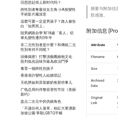
旧思想赶得上新时代吗？
摘要与附加信
跨性別者奪最佳女主角 小A辣變性
手術影片藏深意
胜感激。
這麼可愛一定是男孩子？路人被告
白「知男而上」
附加信息 [Proce
陸男網路自學 幫18歲「客人」切
睾丸變性遭判3年半
非二元性別者是什麼？和傳統二元
Attribute
性別有何不同呢？
頭條揭密》打擊演藝圈娘炮文化
Filename
批判低劣品味升級為政治鬥爭
養育一個跨性別孩子
Size
香港准許變性人結婚登記
Archived
天机胖妹和异装癖奶爸那些事儿
Date
广电总局叫停整容变性节目《美丽
新约》
Original
盘点二次元中的伪娘角色
Link
「不讓任何人落單」粉紅大軍湧新
加坡公園 爭取LGBTQ平權