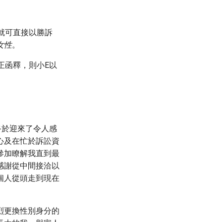
就可直接以勝訴
女性
。
正函釋，則小E以
終於迎來了令人感
心及在忙於訴訟資
參加瞭解我直到最
感謝從中間接洽以
個人從頭走到現在
烈更換性別身分的