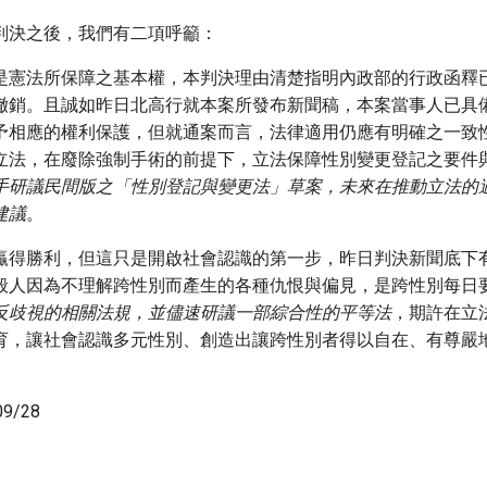
判決之後，我們有二項呼籲：
是憲法所保障之基本權，本判決理由清楚指明內政部的行政函釋
撤銷。且誠如昨日北高行就本案所發布新聞稿，本案當事人已具
予相應的權利保護，但就通案而言，法律適用仍應有明確之一致
立法，在廢除強制手術的前提下，立法保障性別變更登記之要件
手研議民間版之「性別登記與變更法」草案，未來在推動立法的
建議
。
贏得勝利，但這只是開啟社會認識的第一步，昨日判決新聞底下
般人因為不理解跨性別而產生的各種仇恨與偏見，是跨性別每日
反歧視的相關法規，並儘速研議一部綜合性的平等法
，期許在立
育，讓社會認識多元性別、創造出讓跨性別者得以自在、有尊嚴
9/28