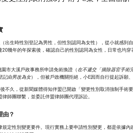
實
性（出生時性別登記為男性，但性別認同為女性），從小就感到
達20幾年的年探索後，確認自己的性別認同為女性，日常也均穿
向桃園市大溪戶政事務所申請免術換證（
在不遞交「摘除器官手術
登記由男改為女
），但被戶政機關拒絕，小E因而自行提起訴願
訟後不久，從新聞媒體得知伴盟已開啟「變更性別取消強制手術
盟律師團聯繫，並委託伴盟律師團代理訴訟。
理由？
律規定性別變更要件。現行實務上要申請性別變更，都是依據內政部