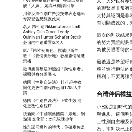
小A辣去餐廳遇搭訕！被認出反遭
人，另外也有希
酸「人妖」 她高EQ霸氣回擊
的聯繫是非常有
川普反跨性别广告拉拢未表态选民
支持與認同是非
专家警告恐釀反效果
有明顯成效的，
名人 跨性别 Nikkietutorials Laith
Ashley Oslo Grace Teddy
這次的判決結果
Quinlivan Hunter Schafer 9位你
的努力實證能夠
必追的性别重置IG名人
為被另眼看待的
影/「跨性别角色」挑战伊斯兰
教！《爱情美乐地》敏感剧情险遭
禁播
最後還是希望呼
釋並進行適法的
微博瘋傳易建聯嫖娼「跨性別者」
裸照與身分證曝光
權利，不要再讓
德國《性別自決法》11/1起生效
簡化更改性別程序已逾1200人申
請
台灣伴侶權益
德國《性別自決法》正式生效 簡
化更改性別程序
小E案是劃時代的
快新聞／中國演藝圈禁「娘炮」網
與進步。這個判
熱議 文化部：勿忘玫瑰少年
上性別自主權及
性別認同爆炸的時代，你確定你是
為，本判決已正