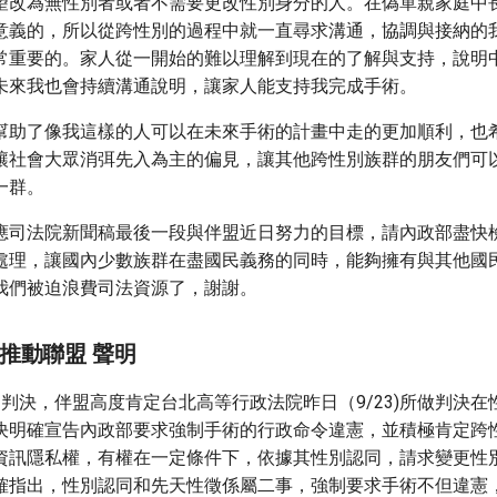
望改為無性別者或者不需要更改性別身分的人。在偽單親家庭中
意義的，所以從跨性別的過程中就一直尋求溝通，協調與接納的
常重要的。家人從一開始的難以理解到現在的了解與支持，說明
未來我也會持續溝通說明，讓家人能支持我完成手術。
幫助了像我這樣的人可以在未來手術的計畫中走的更加順利，也
讓社會大眾消弭先入為主的偏見，讓其他跨性別族群的朋友們可
一群。
應司法院新聞稿最後一段與伴盟近日努力的目標，請內政部盡快
處理，讓國內少數族群在盡國民義務的同時，能夠擁有與其他國
我們被迫浪費司法資源了，謝謝。
推動聯盟 聲明
判決，伴盟高度肯定台北高等行政法院昨日（9/23)所做判決
決明確宣告內政部要求強制手術的行政命令違憲，並積極肯定跨
資訊隱私權，有權在一定條件下，依據其性別認同，請求變更性
確指出，性別認同和先天性徵係屬二事，強制要求手術不但違憲