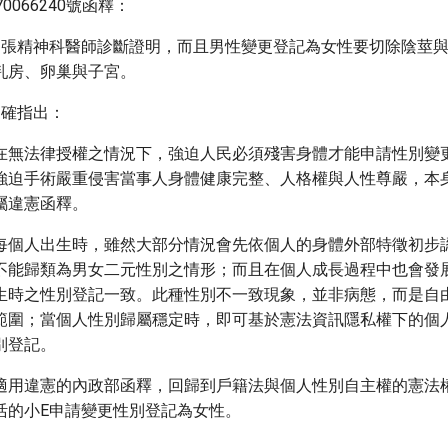
0066240號函釋：
2張精神科醫師診斷證明，而且男性變更登記為女性要切除陰莖
乳房、卵巢與子宮。
明確指出：
在無法律授權之情況下，強迫人民必須殘害身體才能申請性別變
強迫手術嚴重侵害當事人身體健康完整、人格權與人性尊嚴，本
屬違憲函釋。
每個人出生時，雖然大部分情況會先依個人的身體外部特徵初步
不能歸類為男女二元性別之情形；而且在個人成長過程中也會發
生時之性別登記一致。此種性別不一致現象，並非病態，而是自
範圍；當個人性別歸屬穩定時，即可基於憲法資訊隱私權下的個
別登記。
適用違憲的內政部函釋，回歸到戶籍法與個人性別自主權的憲法
活的小E申請變更性別登記為女性。