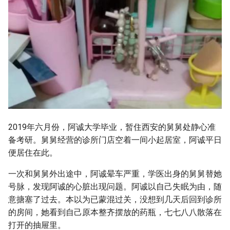
2019年六月份，阿诚大学毕业，暂住西安的舅舅处静心准
备考研。舅舅经营的诊所门店空着一间小起居室，阿诚平日
便居住在此。
一次和舅舅外出途中，阿诚晕车严重，学医出身的舅舅替她
号脉，发现阿诚的心脏出现问题。阿诚以自己失眠为由，随
意搪塞了过去。本以为已蒙混过关，没想到几天后回到诊所
的房间，她看到自己原本整齐摆放的药瓶，七七八八散落在
打开的抽屉里。