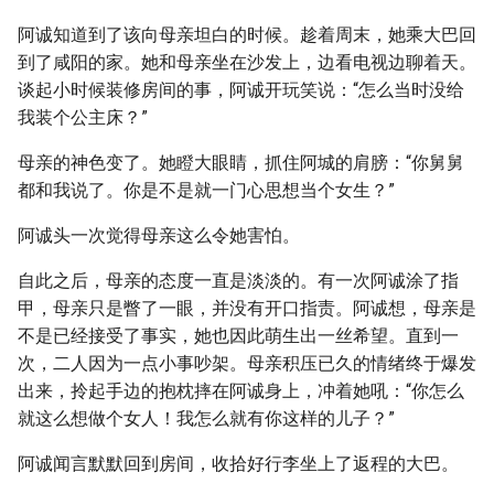
阿诚知道到了该向母亲坦白的时候。趁着周末，她乘大巴回
到了咸阳的家。她和母亲坐在沙发上，边看电视边聊着天。
谈起小时候装修房间的事，阿诚开玩笑说：“怎么当时没给
我装个公主床？”
母亲的神色变了。她瞪大眼睛，抓住阿城的肩膀：“你舅舅
都和我说了。你是不是就一门心思想当个女生？”
阿诚头一次觉得母亲这么令她害怕。
自此之后，母亲的态度一直是淡淡的。有一次阿诚涂了指
甲，母亲只是瞥了一眼，并没有开口指责。阿诚想，母亲是
不是已经接受了事实，她也因此萌生出一丝希望。直到一
次，二人因为一点小事吵架。母亲积压已久的情绪终于爆发
出来，拎起手边的抱枕摔在阿诚身上，冲着她吼：“你怎么
就这么想做个女人！我怎么就有你这样的儿子？”
阿诚闻言默默回到房间，收拾好行李坐上了返程的大巴。