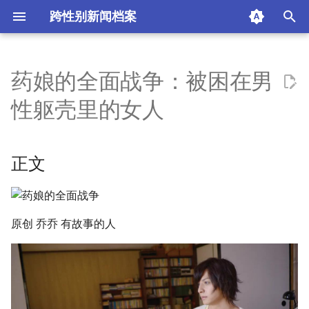
跨性别新闻档案
I
n
药娘的全面战争：被困在男
正文
i
性躯壳里的女人
t
1. “如果我能成为一个女孩”
i
正文
2. 此之砒霜，彼之蜜糖
a
3. “什么时候才能轮到我呢？”
l
i
原创 乔乔 有故事的人
4. “我怎么就有你这样的儿
z
子？”
i
5. 黑暗角落里的病人
n