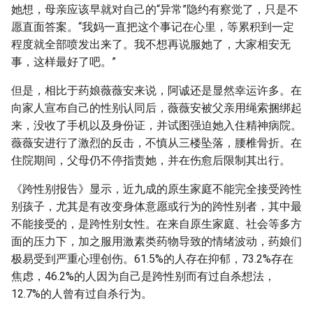
她想，母亲应该早就对自己的“异常”隐约有察觉了，只是不
愿直面答案。“我妈一直把这个事记在心里，等累积到一定
程度就全部喷发出来了。我不想再说服她了，大家相安无
事，这样最好了吧。”
但是，相比于药娘薇薇安来说，阿诚还是显然幸运许多。在
向家人宣布自己的性别认同后，薇薇安被父亲用绳索捆绑起
来，没收了手机以及身份证，并试图强迫她入住精神病院。
薇薇安进行了激烈的反击，不慎从三楼坠落，腰椎骨折。在
住院期间，父母仍不停指责她，并在伤愈后限制其出行。
《跨性别报告》显示，近九成的原生家庭不能完全接受跨性
别孩子，尤其是有改变身体意愿或行为的跨性别者，其中最
不能接受的，是跨性别女性。在来自原生家庭、社会等多方
面的压力下，加之服用激素类药物导致的情绪波动，药娘们
极易受到严重心理创伤。61.5%的人存在抑郁，73.2%存在
焦虑，46.2%的人因为自己是跨性别而有过自杀想法，
12.7%的人曾有过自杀行为。