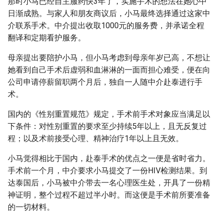
那时小马已经自主服药快3年了，实施手术的想法在她心中
日渐成熟。与家人和朋友商议后，小马最终选择通过这家中
介联系手术。中介提出收取1000元的服务费，并承诺全程
翻译和定期看护服务。
母亲提出要陪护小马，但小马考虑到母亲年岁已高，不想让
她看到自己手术后虚弱和血淋淋的一面而担心难受，便在向
公司申请停薪留职两个月后，独自一人随中介赴泰进行手
术。
国内的《性别重置规范》规定，手术前手术对象应当满足以
下条件：对性别重置的要求至少持续5年以上，且无反复过
程；以及术前接受心理、精神治疗1年以上且无效。
小马觉得相比于国内，赴泰手术的优点之一便是省时省力。
手术前一个月，中介要求小马提交了一份HIV检测结果。到
达泰国后，小马被中介带去一名心理医生处，开具了一份精
神证明，整个过程不超过半小时。而这便是手术前所要准备
的一切材料。