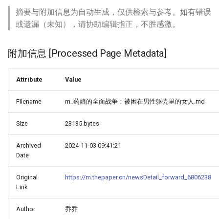
摘要与附加信息为自动生成，仅供检索与参考。如有错误
或遗漏（未知），请协助编辑指正，不胜感激。
附加信息 [Processed Page Metadata]
Attribute
Value
Filename
m_药娘的全面战争：被困在男性躯壳里的女人.md
Size
23135 bytes
Archived
2024-11-03 09:41:21
Date
Original
https://m.thepaper.cn/newsDetail_forward_6806238
Link
Author
乔乔