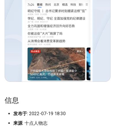
Metadata]
g
s
e
a
r
c
h
信息
发布于
: 2022-07-19 18:30
来源
: 十点人物志