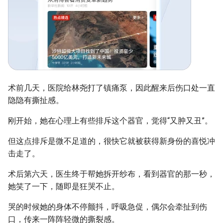
术前几天，医院给林尧打了镇痛泵，因此醒来后伤口处一直
隐隐有撕扯感。
刚开始，她在心理上有些排斥这个器官，觉得“又肿又丑”。
但这点排斥是微不足道的，很快它就被获得新身份的喜悦冲
击走了。
术后第六天，医生终于帮她拆开纱布，看到器官的那一秒，
她笑了一下，随即是狂哭不止。
哭的时候她的身体不停颤抖，呼吸急促，偶尔会牵扯到伤
口，传来一阵阵轻微的撕裂感。