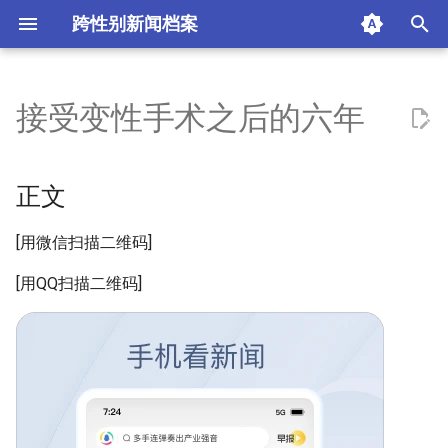
跨性别新闻档案
I
n
接受变性手术之后的六年
正文
i
t
信息
正文
i
痛苦的手术
[用微信扫描二维码]
a
想做女孩的原因
l
[用QQ扫描二维码]
i
成为女孩的代价
z
摘要与附加信息
i
n
附加信息 [Processed Page