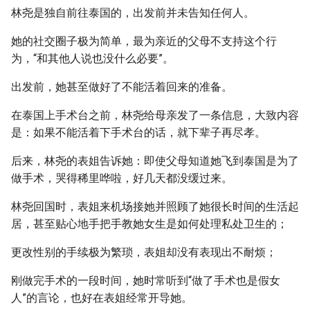
林尧是独自前往泰国的，出发前并未告知任何人。
她的社交圈子极为简单，最为亲近的父母不支持这个行
为，“和其他人说也没什么必要”。
出发前，她甚至做好了不能活着回来的准备。
在泰国上手术台之前，林尧给母亲发了一条信息，大致内容
是：如果不能活着下手术台的话，就下辈子再尽孝。
后来，林尧的表姐告诉她：即使父母知道她飞到泰国是为了
做手术，哭得稀里哗啦，好几天都没缓过来。
林尧回国时，表姐来机场接她并照顾了她很长时间的生活起
居，甚至贴心地手把手教她女生是如何处理私处卫生的；
更改性别的手续极为繁琐，表姐却没有表现出不耐烦；
刚做完手术的一段时间，她时常听到“做了手术也是假女
人”的言论，也好在表姐经常开导她。