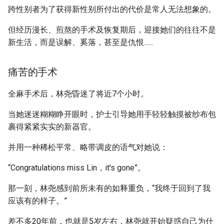
跨性别者为了获得新性别所付出的代价是常人无法想象的。
但经历漫长、煎熬的手术及恢复期后，迎接她们的往往不是
新生活，而是误解、奚落，甚至是仇恨......
痛苦的手术
全麻手术后，林尧昏迷了将近7个小时。
当她迷迷糊糊睁开眼时，护士引导她用手轻轻触摸被纱布包
裹得紧紧实实的新器官。
并用一种稀松平常、略带调皮的语气对她说：
“Congratulations miss Lin，it's gone”。
那一刻，林尧感到前所未有的如释重负，“我终于回到了我
应该有的样子。”
差不多20年前，也就是5岁左右，林尧就开始疑惑自己为什