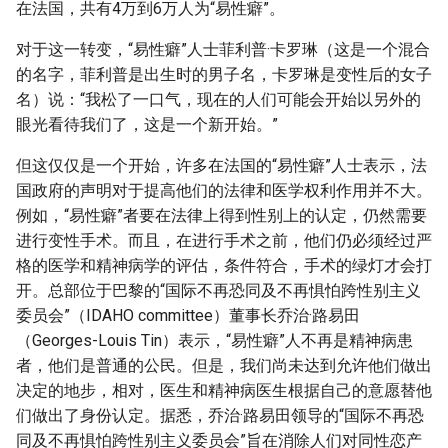
在法国，共有4万到6万人为“易性癖”。
对于这一转变，“易性癖”人士菲利普·卡罗琳（这是一个混合
的名字，菲利普是出生时的男子名，卡罗琳是变性后的女子
名）说：“我松了一口气，现在的人们可能会开始以另外的
眼光看待我们了，这是一个新开始。”
但这仅仅是一个开始，许多在法国的“易性癖”人士表示，法
国政府的声明对于提高他们的法律和医学权利作用并不大。
例如，“易性癖”者要在法律上得到性别上的认定，仍然需要
进行变性手术。而且，在进行手术之前，他们仍必须经过严
格的医学和精神病学的评估，条件符合，手术的绿灯才会打
开。总部位于巴黎的“国际不再恐同及不再惧怕跨性别主义
委员会”（IDAHO committee）董事长乔治·路易田
（Georges-Louis Tin）表示，“易性癖”人不再是精神病患
者，他们是普通的公民。但是，我们尚未达到允许他们做出
决定的地步，相对，医生和精神病医生根据自己的意愿替他
们做出了身份认定。据悉，乔治·路易田领导的“国际不再恐
同及不再惧怕跨性别主义委员会”旨在消除人们对同性恋产