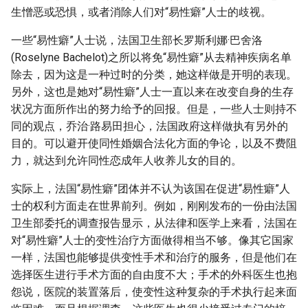
生憎恶或恐惧，或者消除人们对“易性癖”人士的歧视。
一些“易性癖”人士说，法国卫生部长罗斯利娜·巴舍洛
(Roselyne Bachelot)之所以将免“易性癖”从去精神疾病名单
除去，因为这是一种过时的分类，她这样做是开明的表现。
另外，这也是她对“易性癖”人士一直以来在改变自身的生存
状况方面所作出的努力给予的回报。但是，一些人士则持不
同的观点，乔治·路易田担心，法国政府这样做执有另外的
目的。可以避开使同性婚姻合法化方面的争论，以及不费阻
力，就达到允许同性恋成年人收养儿女的目的。
实际上，法国“易性癖”团体并不认为该国在促进“易性癖”人
士的权利方面走在世界前列。例如，刚刚发布的一份由法国
卫生部委托的调查报告显示，从法律和医学上来看，法国在
对“易性癖”人士的变性治疗方面做得相当不够。像其它国家
一样，法国也能够提供变性手术和治疗的服务，但是他们在
选择医生进行手术方面的自由度不大；手术的外科医生也抱
怨说，医院的装置落后，使变性这种复杂的手术执行起来面