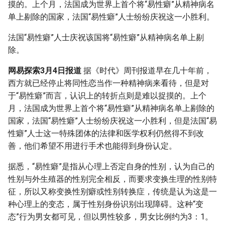
摸的。上个月，法国成为世界上首个将“易性癖”从精神病名
g
单上剔除的国家，法国“易性癖”人士纷纷庆祝这一小胜利。
s
法国“易性癖”人士庆祝该国将“易性癖”从精神病名单上剔
e
除。
a
网易探索3月4日报道
据《时代》周刊报道早在几十年前，
r
西方就已经停止将同性恋当作一种精神病来看待，但是对
于“易性癖”而言，认识上的转折点则是难以捉摸的。上个
c
月，法国成为世界上首个将“易性癖”从精神病名单上剔除的
h
国家，法国“易性癖”人士纷纷庆祝这一小胜利，但是法国“易
性癖”人士这一特殊团体的法律和医学权利仍然得不到改
善，他们希望不用进行手术也能得到身份认定。
据悉，“易性癖”是指从心理上否定自身的性别，认为自己的
性别与外生殖器的性别完全相反，而要求变换生理的性别特
征，所以又称变换性别癖或性别转换症，传统是认为这是一
种心理上的变态，属于性别身份识别出现障碍。这种“变
态”行为男女都可见，但以男性较多，男女比例约为3：1。