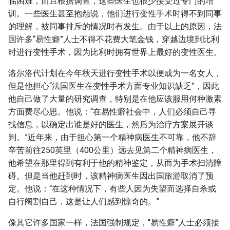
临困难，而且根据调查，这些医生也很少接受过专门的培
训。一些医生甚至抱怨说，他们进行变性手术时得不到同事
的理解，被同事排斥的情况时有发生。由于以上的原因，法
国许多“易性癖”人士不得不花费大笔金钱，穿越边境到比利
时进行变性手术，因为比利时拥有世界上最好的变性医生。
洛尔洛代计划在今年秋天进行变性手术以便成为一名女人，
但是他担心“法国医生在变性手术方面专业知识缺乏”，因此
他自己做了大量的研究调查，特别是在他应该服用何种激素
方面费尽心思。他说：“在易性癖社会中，人们必须自己寻
找信息，以确定出谁是好的医生，然后为治疗方案展开谈
判。”近年来，由于担心第一个精神病医生不可靠，他不辞
辛苦前往250英里（400公里）远去见第二个精神病医生，
他希望在那里得到有利于他的精神鉴定，从而为手术扫清障
碍。但是当他赶到时，该精神病医生因出国旅游取消了预
定。他说：“在这种情况下，有些人因为失望而选择自杀或
自行阉割自己，这是让人们感到惊奇的。”
像其它许多国家一样，法国强制规定，“易性癖”人士必须接