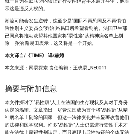
就一直为在欧联盟内禁止进行变性绝育手术展开斗争，他表
示这是违反人权的。
潮流可能会发生逆转，这至少是“国际不再恐同及不再惧怕
跨性别主义委员会”乔治·路易田所希望看到的。法国卫生部
已同意将推动欧盟其他国家将“易性癖”从精神病名单上剔
除，乔治·路易田表示，这又将是一个开始。
本文译自/《TIME》 译/赫娉
本文来源：网易探索 责任编辑：王晓易_NE0011
摘要与附加信息
本文件探讨了“易性癖”人士在法国的生存现状及其对于身份
认定的渴望。文章指出，尽管法国成为首个将“易性癖”从精
神病名单上剔除的国家，但这一法律变化并未显著改善他们
的法律和医学权利。许多“易性癖”人士仍需进行变性手术才
能在法律上获得性别认定，而只表现出异性特征的个体无法