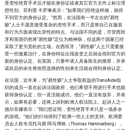
受变性绝育手术后才能在身份证或者其它官方文件上标注理
想性别。菲利普·卡罗琳表示：“如果我们拒绝这样做，就得
不到官方的身份认定。”然而，在法国有一半左右的“易性
癖”人士不愿意接受复杂的变性手术，而只是将自己在服装
和行为方面表现出异性的特点。与法国不同的是，尽管西班
牙和英国仍然将“易性癖”定位为精神病，但这两个国家已经
采取了更为宽松的立场。在西班牙，“易性癖”人士只需要接
受一些激素治疗，在身份特征出现改变之后就会得到官方的
新的身份认定。在英国，只要申请人具备医生的推荐，并承
诺此后的余生将按照选择的性别来生活就会得到身份认定。
在法国，近年来，为“易性癖”人士争取权益的TransAide组
织的成员一直在起诉法国政府，他们希望不用进行手术也能
获得身份认定，但一直没能成功。他们一直没有放弃，并表
示，如果有必要，还将上诉到欧洲人权法院上。起诉人之一
德尔菲娜表示：“我们想证明，变性绝育手术只是一场多余
的游戏。”他们的行动得到了欧洲一些人士的支持。欧洲委
员会人权专员托马斯·阿马博格（Thomas Hammarberg），