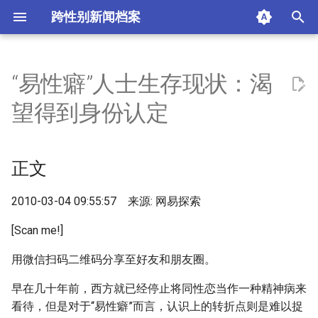
跨性别新闻档案
I
n
“易性癖”人士生存现状：渴
正文
i
望得到身份认定
t
摘要与附加信息
i
正文
附加信息 [Processed Page
a
Metadata]
l
2010-03-04 09:55:57 来源: 网易探索
i
[Scan me!]
z
用微信扫码二维码分享至好友和朋友圈。
i
早在几十年前，西方就已经停止将同性恋当作一种精神病来
n
看待，但是对于“易性癖”而言，认识上的转折点则是难以捉