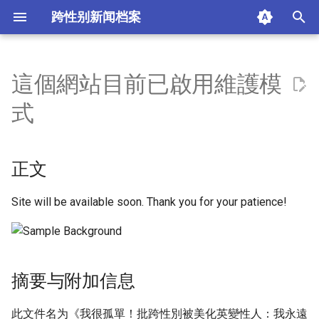
跨性别新闻档案
I
n
這個網站目前已啟用維護模
正文
i
式
t
摘要与附加信息
i
正文
附加信息 [Processed Page
a
Metadata]
l
Site will be available soon. Thank you for your patience!
i
z
摘要与附加信息
i
n
此文件名为《我很孤單！批跨性別被美化英變性人：我永遠