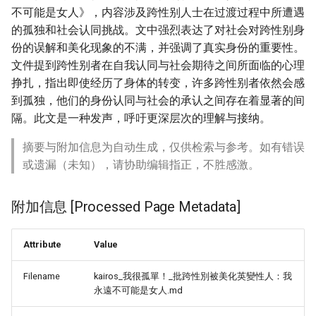
g
不可能是女人》，内容涉及跨性别人士在过渡过程中所遭遇
的孤独和社会认同挑战。文中强烈表达了对社会对跨性别身
s
份的误解和美化现象的不满，并强调了真实身份的重要性。
e
文件提到跨性别者在自我认同与社会期待之间所面临的心理
挣扎，指出即使经历了身体的转变，许多跨性别者依然会感
a
到孤独，他们的身份认同与社会的承认之间存在着显著的间
r
隔。此文是一种发声，呼吁更深层次的理解与接纳。
c
摘要与附加信息为自动生成，仅供检索与参考。如有错误
h
或遗漏（未知），请协助编辑指正，不胜感激。
附加信息 [Processed Page Metadata]
Attribute
Value
Filename
kairos_我很孤單！_批跨性別被美化英變性人：我
永遠不可能是女人.md