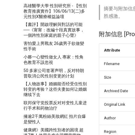
高雄醫學大學 性別研究所 - 【性別
摘要与附加信
教育推廣實作】106/06/13(二)多
胜感激。
元性別X醫療權益論壇
【書評】開啟理解與對話的可能
──《甯甯：改編十段真實故事，
附加信息 [Proce
一個跨性別家庭的親子心聲》
害怕愛上男戰友 26歲男子欲做變
性手術
Attribute
小夥一心變性做女人 專家：性角
色教育不該忽視
Filename
50 多家公司签署声明，反对特朗
普取消公民性别变更的计划
Size
【人物故事】婚姻能否经受住性别
转变的考验？这些夫妻如何让婚姻
Archived Date
继续下去
联邦保守党投票反对对变性儿童进
Original Link
行手术和药物治疗
擁逾2千萬粉絲美妝網紅 拍片自爆
Author
是變性人
健康網》美國跨性別者的困境 超
Region