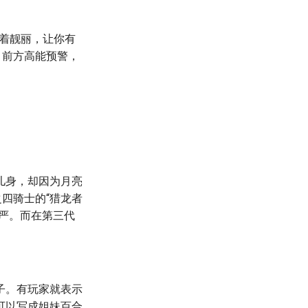
衣着靓丽，让你有
。前方高能预警，
儿身，却因为月亮
四骑士的“猎龙者
尊严。而在第三代
子。有玩家就表示
可以写成姐妹百合