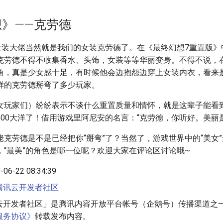
》——克劳德
感女装大佬当然就是我们的女装克劳德了。在《最终幻想7重置版》
克劳德不得不收集香水、头饰，女装等等华丽变身。不得不说，
角，真是少女感十足，有时候他会边抱怨边穿上女装内衣，看来
样的克劳德掰弯了多少玩家。
女玩家们）纷纷表示不谈什么重置质量和情怀，就是这辈子能看
300大洋了！借用游戏里阿尼安的名言：“克劳德，你听好。美丽
佬克劳德是不是已经把你“掰弯”了？当然了，游戏世界中的“美女
，“最美”的角色是哪一位呢？欢迎大家在评论区讨论哦~
06-22 08:34:39
腾讯云开发者社区
云开发者社区」是腾讯内容开放平台帐号（企鹅号）传播渠道之
服务协议》
转载发布内容。