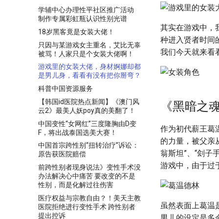
学辅中心办理性平社区推广活动
制作专属彩虹瓶认识性别光谱
其实在游戏中，
18岁黑客竟是女装大佬！
种进入贤者时间
只因与某游戏女主重名，艾比无辜
我们今天就来看
被骂！人家只是个女装大佬啊！
游戏里的女装大佬，身材婀娜却都
是男儿身，看看有没有把你掰弯？
科普中国资源服务
【韩国id医院热点新闻】《澳门风
《黑暗之魂
云2》最美人妖poy真的美翻了！
中国变性“女网红”三度隆胸由D变
作为初代薪王葛
F，将出战泰国选美大赛！
的力量，被父亲
中国首宗跨性别“扭转治疗”诉讼：
翁斯坦”、“刽
原告获医院赔偿
游戏中，由于过
前跨性别者现身说法》变性手术没
办法解决心中痛苦 要改变的不是
性别，而是化解过往伤害
医疗权益与宗教自由？！美天主教
虽然表面上葛温
医院拒绝进行变性手术 跨性别者
提出控诉
男儿的设定是多