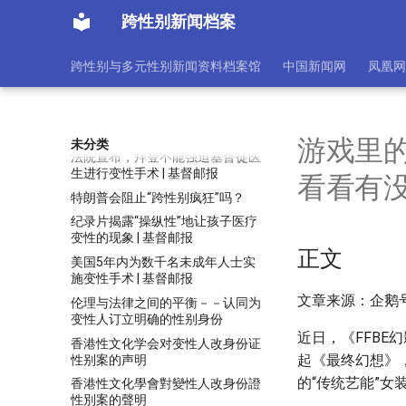
报告称美国是向青少年推行“极端
跨性别新闻档案
性别意识形态”和变性手术最放纵
的国家 | 基督邮报
跨性别与多元性别新闻资料档案馆
中国新闻网
凤凰网
新罕州禁止儿童变性手术、禁止男
生参加女子体育比赛 | 基督邮报
法庭宣布跨性别活动家回避基督徒
教师的上诉听证会 | 基督邮报
游戏里
未分类
法院宣布，拜登不能强迫基督徒医
生进行变性手术 | 基督邮报
看看有
特朗普会阻止“跨性别疯狂”吗？
纪录片揭露“操纵性”地让孩子医疗
变性的现象 | 基督邮报
正文
美国5年内为数千名未成年人士实
施变性手术 | 基督邮报
文章来源：企鹅号
伦理与法律之间的平衡－－认同为
变性人订立明确的性别身份
近日，《FFB
香港性文化学会对变性人改身份证
起《最终幻想》
性别案的声明
的“传统艺能”女
香港性文化學會對變性人改身份證
性別案的聲明