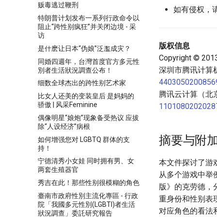
贩毒逃过鞭刑
如有侵权，
特朗普计划发布一系列行政命令以
阻止“跨性别疯狂”并关闭边境 - 采
访
版权信息
是什麽让日本“伪娘”泛濫成灾？
Copyright © 20
同婚四週年，台灣首度官方多元性
深圳市腾讯计算机
別者生活狀況調查公布！
4403050200856
细数全球杰出的跨性别艺术家
腾讯云计算（北京）
比女人还美的变装皇后 是妈妈的
骄傲 | 风采Feminine
1101080202028
偶像明星“娘炮”现象备受热议 应拔
除“人设经济”病根
摘要与附
如何增强您对 LGBTQ 群体的支
持！
宁德清秀小女娃 同时拥有男、女
本文件探讨了游
两套生殖器官
从多个游戏中举
秀吉在此！那些性别很模糊的角色
版》的克劳德，
臺南市政府性別主流化專區 - 行政
重身份和性别表
院「我國多元性別(LGBTI)者生活
对应角色的看法
狀況調查」委託研究報告