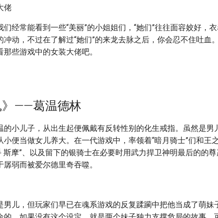
我们经常能看到一些“美丽”的小姐姐们，“她们”往往面容姣好，
的冲动，不过在了解过“她们”的来龙去脉之后，你会忍不住吐血
看那些游戏中的女装大佬吧。
》——葛温德林
温的小儿子，从出生起便佩戴有反转性别的化生戒指。虽然是男
从小便当做女儿养大。在一代游戏中，率领着“暗月骑士”们和王之
子手 斯摩”、以及留下的银骑士在必要时用武力捍卫神明最后的的
于孱弱而被爱尔德里奇吞噬。
是男儿，但玩家们早已在魂系游戏的反复蹂躏中把他当成了萌妹
余的，如果没有这个设定，就是两个妹子独力支撑危局的故事，