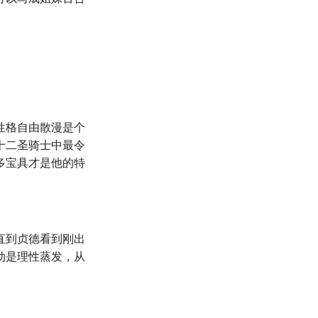
性格自由散漫是个
十二圣骑士中最令
多宝具才是他的特
直到贞德看到刚出
动是理性蒸发，从