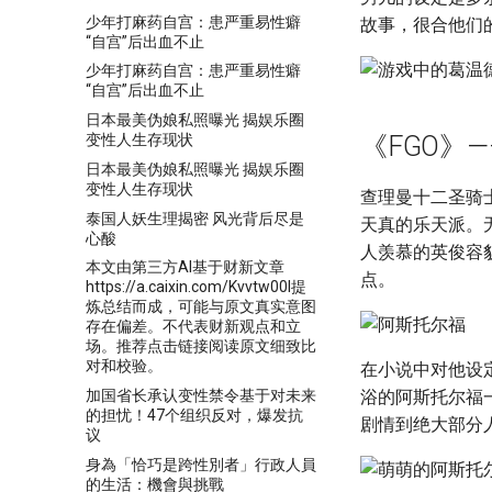
少年打麻药自宫：患严重易性癖
故事，很合他们
“自宫”后出血不止
少年打麻药自宫：患严重易性癖
“自宫”后出血不止
日本最美伪娘私照曝光 揭娱乐圈
变性人生存现状
《FGO》
日本最美伪娘私照曝光 揭娱乐圈
变性人生存现状
查理曼十二圣骑
泰国人妖生理揭密 风光背后尽是
天真的乐天派。
心酸
人羡慕的英俊容
本文由第三方AI基于财新文章
点。
https://a.caixin.com/Kvvtw00l提
炼总结而成，可能与原文真实意图
存在偏差。不代表财新观点和立
场。推荐点击链接阅读原文细致比
对和校验。
在小说中对他设
加国省长承认变性禁令基于对未来
浴的阿斯托尔福
的担忧！47个组织反对，爆发抗
剧情到绝大部分
议
身為「恰巧是跨性別者」行政人員
的生活：機會與挑戰