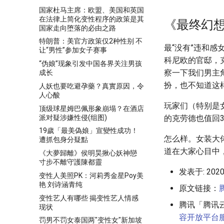
国家杜马主席：欧盟、美国和英国
在法律上简化变性程序的政策是其
《最终幻想
国家走向堕落的必由之路
特朗普：美官方政策仅2种性别 不
最“没有”违和
让“男性”参加女子赛事
科尼欧的官邸，
“伪娘”现象引发中国各界关注男孩
察一下我们男主
成长
扮，也不知道这
人妖也要吃避孕藥？真實原因，令
人心酸
玩家们（特别是
顶级球星姆巴佩形象崩塌？在酒店
派对疑涉嫌性侵(组图)
的克劳德也值回
19歲「最美偽娘」宣變性成功！
怎么样。女装大
遭抓包身分疑點
道在大家心目中
《大夢歸離》侯明昊揪心妖神戀
寸步不離守護陳都靈
发表于: 2020-
变性人美照PK：河莉秀金星Poy美
艳 刘诗涵青纯
原文链接：
变性艺人有哪些 揭变性艺人情感
腾讯「腾讯
现状
容开放平台
罚男不罚女泰国两"变性女"新加坡