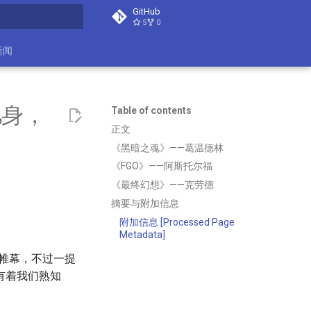
GitHub
5
0
search
新闻
儿身，
Table of contents
正文
《黑暗之魂》——葛温德林
《FGO》——阿斯托尔福
《最终幻想》——克劳德
摘要与附加信息
附加信息 [Processed Page
Metadata]
开帷幕，不过一提
有着我们熟知