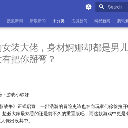
Initializing 
搜狐新闻
新浪新闻
未分类
澎湃新闻
网易新闻
腾讯
的女装大佬，身材婀娜却都是男
没有把你掰弯？
 - 游戏小软妹
E幻影战争》正式启宣，一部浩瀚的冒险史诗也在向玩家们徐徐拉
，想必大家最熟悉的还是前不久的重置版吧，而这款游戏中更是
装大佬出没其中。