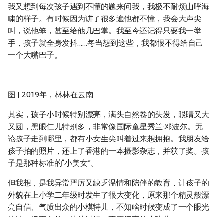
我又想到每次孩子遇到不懂的题来问我，我极不耐烦山呼海
啸的样子。有时候因为讲了很多遍他都不懂，我会大声尖
叫，说他笨，甚至给他几巴掌。我至今还记得只要我一举
手，孩子就全身发抖……每当想到这些，我都恨不得给自己
一个大嘴巴子。
图 | 2019年，林林在云南
其实，孩子小时候特别漂亮，满头自然卷的头发，眼睛又大
又圆，黑眼仁儿特别多，非常像国际童星秀兰·邓波尔。无
论孩子走到哪里，都有小女生尖叫着过来想拥抱。我朋友给
孩子拍的照片，还上了香港的一本摄影杂志，并获了奖。孩
子是那种标准的“小美女”。
但我想，是我异常严厉又缺乏温情和陪伴的教育，让孩子的
外貌在上小学二年级时发生了很大变化，原来那个精灵般漂
亮自信、气质出众的小模特儿，不知啥时候变成了一个眼光