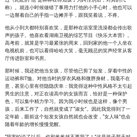
称）。就连小时候做错了事用力打他的小手心时，他也可以
一边掰着自己的手指一边摊开手，跟我笑着说，不疼。
他从小到大都特别喜欢笑，是那种在浴室里洗澡都会传出歌
声的孩子。他喜欢看湖南卫视的综艺节目《快乐大本营》。
高考前，就算是学习最紧张的周末，回到家的他一个人坐在
电视机前，也可以看得哈哈大笑，毫无顾忌的笑声经常从客
厅传进卧室和书房。
那时候，我还把他当女孩，尽管他已剪了短发，穿着中性的
运动裤和T恤。对他当时的穿衣风格和微胖身材，我毫不在
意，甚至心里有些隐隐庆幸：我觉得这种中性风格不太引起
男生的注意，对正在读高中的女孩而言，恰好是一种保护
色，可以集中精力学习。因为我小时候也是这样，像个男
孩，后来工作了，自然就变成了“淑女”。因此我觉得到了一
定年龄，眼前这个短发女孩自然就也会改变，“女人味”也会
随着年龄的增长慢慢觉醒。
“我害怕说了以后，你和爸爸就不要我了！”这是孩子那天对