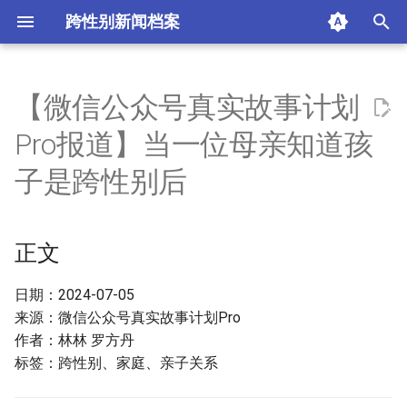
跨性别新闻档案
I
n
【微信公众号真实故事计划
正文
i
Pro报道】当一位母亲知道孩
t
摘要与附加信息
子是跨性别后
i
附加信息 [Processed Page
a
Metadata]
正文
l
i
日期：2024-07-05
来源：微信公众号真实故事计划Pro
z
作者：林林 罗方丹
i
标签：跨性别、家庭、亲子关系
n