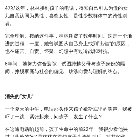
g
47岁这年，林林接到孩子的电话，得知自己引以为傲的女
s
儿自我认同为男性，喜欢女性，是性少数群体中的跨性别
者。
e
完全理解、接纳这件事，林林耗费了数年时间。这是一个渐
a
进的过程，一度，她曾试图从自己身上找到“出错”的原因，
r
也在痛苦、自责、怀疑、幻想中有过冷战和对抗。
c
8年间，她努力弥合裂隙，试图跨越父母与孩子身份的隔
h
阂，挣脱家庭与社会的偏见，跋涉向爱与理解的终点。
消失的“女儿”
一个夏天的中午，电话那头传来孩子歇斯底里的哭声。我被
吓了一跳，紧张起来，问孩子，发生了什么？
在这通电话响起前，孩子生命中的前22年，我很少看他哭
过（此处的“他”是林林在得知孩子为跨性别后，对其的代