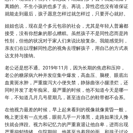
离婚的、不生小孩的也多了去。再说，异性恋也没有谁保证
就能走到最后，孩子愿意怎样过就怎样过，只要开心就好。
姐姐也说，现在是个多元包容的社会，尤其是年轻人普遍都
接受，没有你想象的那么糟糕。虽然孩子不是同性恋而是跨
性别，但他的状况对于家人们来说比较复杂。我能感觉到，
亲友们在以理解同性恋的视角去理解孩子，用自己的方式表
达支持与接纳。
老公还是想不通。2019年11月，因为长期的焦虑和压抑，
老公的糖尿病六种并发症集中爆发，高血压、脑梗、眼底出
血黄斑水肿，严重腹泻大小便失禁，静脉曲张小腿溃烂，还
同时并发了老年痴呆。最严重的时候，他不知道今天是哪一
年，不知道几月几号星期几，甚至连自己的鞋带都不会系。
在他视力最差的时候，早上起来看到的视像就像黄昏一般，
晚上更没有一点光感，眼前几乎一片漆黑，走路如果没人搀
扶就会摔跤。视力和记忆力的严重衰退让他自卑，进而出现
严重抑郁情绪。住院期间，他甚至当着我的面，和孩子讨论