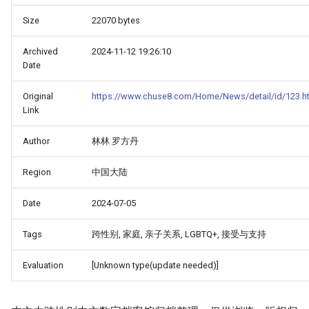
Size
22070 bytes
Archived
2024-11-12 19:26:10
Date
Original
https://www.chuse8.com/Home/News/detail/id/123.h
Link
Author
林林 罗方丹
Region
中国大陆
Date
2024-07-05
Tags
跨性别, 家庭, 亲子关系, LGBTQ+, 接受与支持
Evaluation
[Unknown type(update needed)]