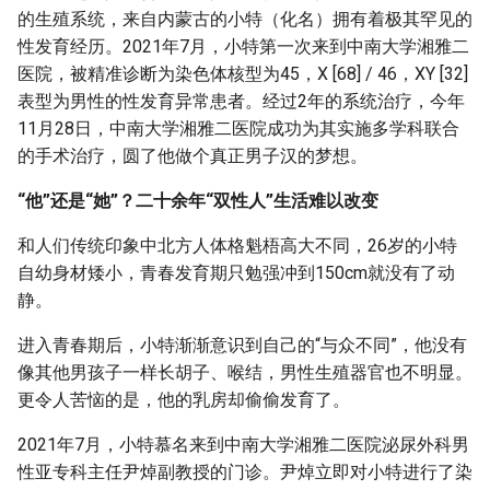
g
的生殖系统，来自内蒙古的小特（化名）拥有着极其罕见的
性发育经历。2021年7月，小特第一次来到中南大学湘雅二
s
医院，被精准诊断为染色体核型为45，X [68] / 46，XY [32]
e
表型为男性的性发育异常患者。经过2年的系统治疗，今年
11月28日，中南大学湘雅二医院成功为其实施多学科联合
a
的手术治疗，圆了他做个真正男子汉的梦想。
r
“他”还是“她”？二十余年“双性人”生活难以改变
c
和人们传统印象中北方人体格魁梧高大不同，26岁的小特
h
自幼身材矮小，青春发育期只勉强冲到150cm就没有了动
静。
进入青春期后，小特渐渐意识到自己的“与众不同”，他没有
像其他男孩子一样长胡子、喉结，男性生殖器官也不明显。
更令人苦恼的是，他的乳房却偷偷发育了。
2021年7月，小特慕名来到中南大学湘雅二医院泌尿外科男
性亚专科主任尹焯副教授的门诊。尹焯立即对小特进行了染