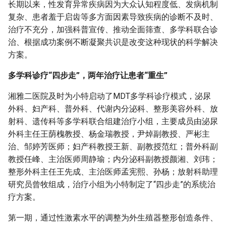
长期以来，性发育异常疾病因为大众认知程度低、发病机制
复杂、患者羞于启齿等多方面因素导致疾病的诊断不及时、
治疗不充分，加强科普宣传、推动全面筛查、多学科联合诊
治、根据成功案例不断凝聚共识是改变这种现状的科学解决
方案。
多学科诊疗“四步走”，两年治疗让患者“重生”
湘雅二医院及时为小特启动了MDT多学科诊疗模式，泌尿
外科、妇产科、普外科、代谢内分泌科、整形美容外科、放
射科、遗传科等多学科联合组建治疗小组，主要成员由泌尿
外科主任王荫槐教授、杨金瑞教授，尹焯副教授、严彬主
治、邹婷芳医师；妇产科教授王新、副教授范红；普外科副
教授任峰、主治医师周静瑜；内分泌科副教授颜湘、刘玮；
整形外科主任王先成、主治医师孟宪熙、孙杨；放射科助理
研究员曾牧组成，治疗小组为小特制定了“四步走”的系统治
疗方案。
第一期，通过性激素水平的调整为外生殖器整形创造条件、