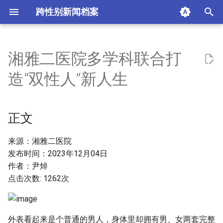
跨性别新闻档案
I
n
湘雅二医院多学科联合打
正文
i
造“双性人”新人生
t
参考资料
i
正文
摘要与附加信息
a
附加信息 [Processed Page
l
来源：湘雅二医院
Metadata]
发布时间：2023年12月04日
i
作者：尹焯
z
点击次数: 1262次
i
n
外表看起来是个普通的男人，身体里却拥有男、女两套完整