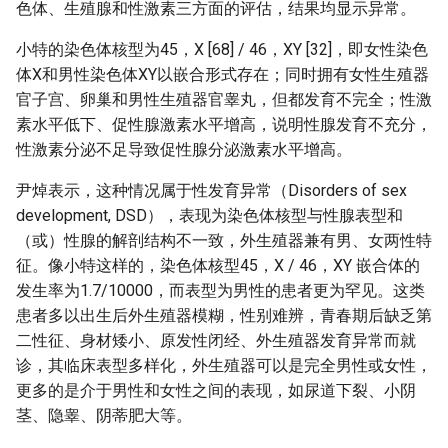
色体、生殖腺和性激素三方面的评估，结果均显示异常。
小特的染色体核型为45，X [68] / 46，XY [32]，即女性染色
体X和男性染色体XY以嵌合形式存在；同时拥有女性生殖器
官子宫、卵巢和男性生殖器官睾丸，但都发育不完全；性激
素水平低下、促性腺激素水平增高，说明性腺发育不充分，
性激素分泌不足导致促性腺分泌激素水平增高。
尹焯表示，这种情况属于性发育异常（Disorders of sex
development, DSD），表现为染色体核型与性腺表型和
（或）性腺的解剖结构不一致，外生殖器兼有男、女两性特
征。像小特这样的，染色体核型45，X / 46，XY 嵌合体的
发生率为1.7/10000，而表型为男性的患者更为罕见。这类
患者多以出生后外生殖器模糊，性别难辨，青春期后缺乏第
二性征、身材矮小、原发性闭经、外生殖器发育异常而就
诊，其临床表型多样化，外生殖器可以是完全男性或女性，
更多的是介于男性和女性之间的表现，如尿道下裂、小阴
茎、隐睾、阴蒂肥大等。