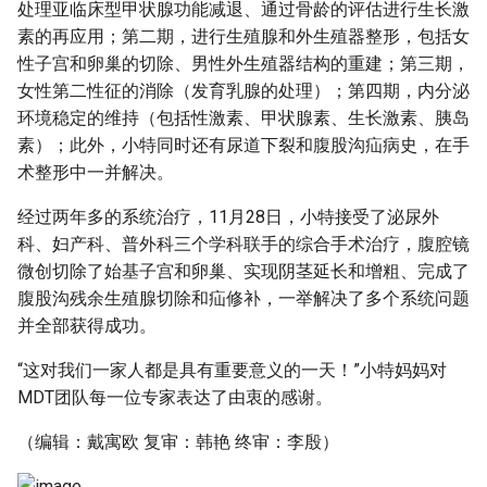
处理亚临床型甲状腺功能减退、通过骨龄的评估进行生长激
素的再应用；第二期，进行生殖腺和外生殖器整形，包括女
性子宫和卵巢的切除、男性外生殖器结构的重建；第三期，
女性第二性征的消除（发育乳腺的处理）；第四期，内分泌
环境稳定的维持（包括性激素、甲状腺素、生长激素、胰岛
素）；此外，小特同时还有尿道下裂和腹股沟疝病史，在手
术整形中一并解决。
经过两年多的系统治疗，11月28日，小特接受了泌尿外
科、妇产科、普外科三个学科联手的综合手术治疗，腹腔镜
微创切除了始基子宫和卵巢、实现阴茎延长和增粗、完成了
腹股沟残余生殖腺切除和疝修补，一举解决了多个系统问题
并全部获得成功。
“这对我们一家人都是具有重要意义的一天！”小特妈妈对
MDT团队每一位专家表达了由衷的感谢。
（编辑：戴寓欧 复审：韩艳 终审：李殷）