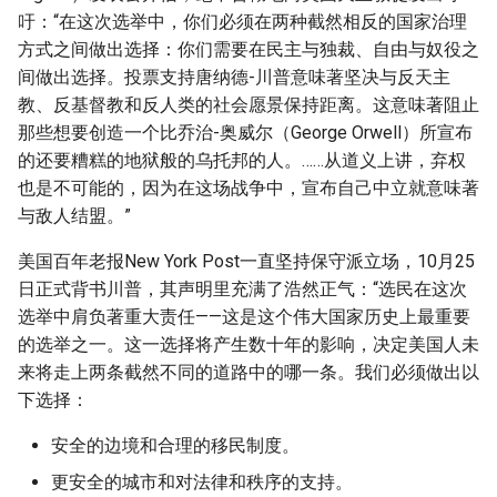
吁：“在这次选举中，你们必须在两种截然相反的国家治理
方式之间做出选择：你们需要在民主与独裁、自由与奴役之
间做出选择。投票支持唐纳德-川普意味著坚决与反天主
教、反基督教和反人类的社会愿景保持距离。这意味著阻止
那些想要创造一个比乔治-奥威尔（George Orwell）所宣布
的还要糟糕的地狱般的乌托邦的人。……从道义上讲，弃权
也是不可能的，因为在这场战争中，宣布自己中立就意味著
与敌人结盟。”
美国百年老报New York Post一直坚持保守派立场，10月25
日正式背书川普，其声明里充满了浩然正气：“选民在这次
选举中肩负著重大责任——这是这个伟大国家历史上最重要
的选举之一。这一选择将产生数十年的影响，决定美国人未
来将走上两条截然不同的道路中的哪一条。我们必须做出以
下选择：
安全的边境和合理的移民制度。
更安全的城市和对法律和秩序的支持。