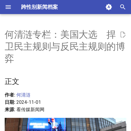
跨性别新闻档案
I
n
何清涟专栏：美国大选 捍
正文
i
卫民主规则与反民主规则的博
t
一、真实选情明显不利于民
弈
主党
i
a
二、原铁杆支持者公开弃民
正文
主党持中立
l
i
作者:
何清涟
三、支持川普者陆续表态
日期:
2024-11-01
z
来源:
看传媒新闻网
四、舞弊与反舞弊的法律战
i
n
五、制造心理压力的政治威