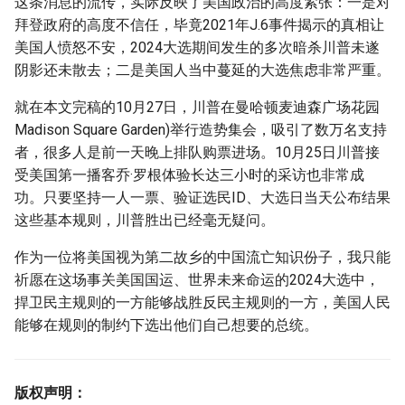
这条消息的流传，实际反映了美国政治的高度紧张：一是对
拜登政府的高度不信任，毕竟2021年J.6事件揭示的真相让
美国人愤怒不安，2024大选期间发生的多次暗杀川普未遂
阴影还未散去；二是美国人当中蔓延的大选焦虑非常严重。
就在本文完稿的10月27日，川普在曼哈顿麦迪森广场花园
Madison Square Garden)举行造势集会，吸引了数万名支持
者，很多人是前一天晚上排队购票进场。10月25日川普接
受美国第一播客乔·罗根体验长达三小时的采访也非常成
功。只要坚持一人一票、验证选民ID、大选日当天公布结果
这些基本规则，川普胜出已经毫无疑问。
作为一位将美国视为第二故乡的中国流亡知识份子，我只能
祈愿在这场事关美国国运、世界未来命运的2024大选中，
捍卫民主规则的一方能够战胜反民主规则的一方，美国人民
能够在规则的制约下选出他们自己想要的总统。
版权声明：