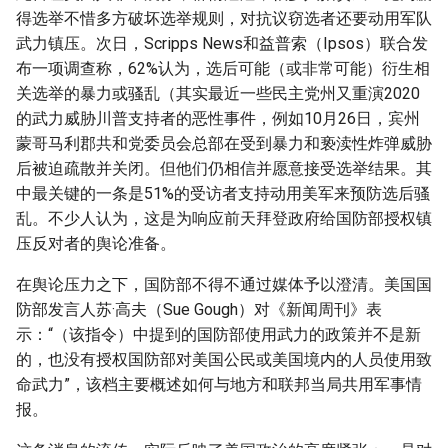
得选举不惜多方破坏选举规则，对抗议窃选者还要动用军队
武力镇压。次日，Scripps News和益普索（Ipsos）联合发
布一项调查称，62%认为，选后可能（或非常可能）衍生相
关选举的暴力或骚乱（其实最近一些民主党州又重演2020
的武力威胁川普支持者的恶性事件，例如10月26日，宾州
蒙哥马利郡共和党委员会总部在受到暴力和亵渎性炸弹威胁
后被迫疏散并关闭。但他们仍相信并愿意接受选举结果。其
中最关键的一条是51%的受访者支持动用美军来预防选后骚
乱。不少人认为，这是为响应前天拜登政府给国防部授权镇
压反对者的舆论准备。
在舆论压力之下，国防部不得不通过媒体予以澄清。美国国
防部发言人苏·高夫（Sue Gough）对《新闻周刊》表
示：“（该指令）中提到的国防部使用武力的政策并不是新
的，也没有授权国防部对美国公民或美国境内的人员使用致
命武力”，该档主要概述如何与地方和联邦当局共用军事情
报。