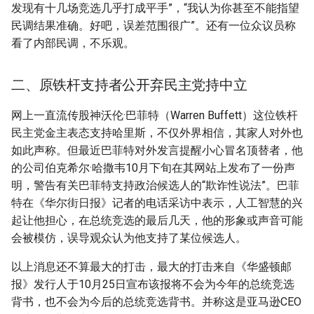
发现有十几场竞选几乎打成平手”，“我认为你甚至不能指望
民调结果准确。好吧，误差范围很广”。还有一位众议员称
看了内部民调，不乐观。
二、原铁杆支持者公开弃民主党持中立
网上一直流传股神沃伦·巴菲特（Warren Buffett）这位铁杆
民主党金主表态支持哈里斯，不仅外界相信，其家人对外也
如此声称。但最近巴菲特对外发言提醒小心冒名顶替者，他
的公司伯克希尔·哈撒韦10月下旬在其网站上发布了一份声
明，警告有关巴菲特支持政治候选人的“欺诈性说法”。巴菲
特在《华尔街日报》记者的电话采访中表示，人工智慧的兴
起让他担心，在总统竞选的最后几天，他的形象或声音可能
会被模仿，误导观众认为他支持了某位候选人。
以上消息还不算最大的打击，最大的打击来自《华盛顿邮
报》发行人于10月25日宣布该报将不会为今年的总统竞选
背书，也不会为今后的总统竞选背书。并称这是亚马逊CEO