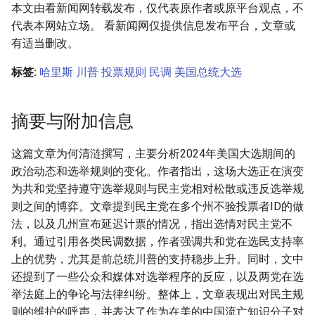
本文由看新闻网转载发布，仅代表原作者或原平台观点，不
代表本网站立场。 看新闻网仅提供信息发布平台，文章或
有适当删改。
标签:
哈里斯
川普
投票规则
民调
美国总统大选
摘要与附加信息
这篇文章为何清涟撰写，主要分析2024年美国大选期间的
政治动态和选举规则的变化。作者指出，这场大选正在演变
为共和党坚持遵守选举规则与民主党相对松散或违反选举规
则之间的博弈。文章提到民主党在多个州不验投票者ID的做
法，以及几州宣布延迟计票的情况，指出选情对民主党不
利。通过引用各类民调数据，作者强调共和党在选民支持率
上的优势，尤其是前总统川普的支持稳步上升。同时，文中
还提到了一些公众和媒体对选举程序的反应，以及两党在选
举法庭上的争论与法律纠纷。整体上，文章表现出对民主规
则的维护的呼声，并表达了作为在美的中国流亡知识分子对