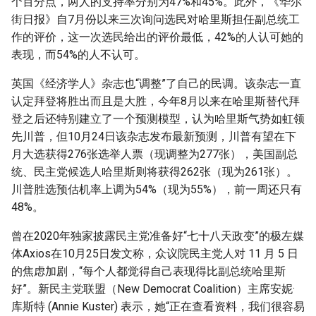
个百分点，两人的支持率分别为47%和45%。此外，《华尔
街日报》自7月份以来三次询问选民对哈里斯担任副总统工
作的评价，这一次选民给出的评价最低，42%的人认可她的
表现，而54%的人不认可。
英国《经济学人》杂志也“调整”了自己的民调。该杂志一直
认定拜登将胜出而且是大胜，今年8月以来在哈里斯替代拜
登之后还特别建立了一个预测模型，认为哈里斯气势如虹领
先川普，但10月24日该杂志发布最新预测，川普有望在下
月大选获得276张选举人票（现调整为277张），美国副总
统、民主党候选人哈里斯则将获得262张（现为261张）。
川普胜选预估机率上调为54%（现为55%），前一周还只有
48%。
曾在2020年独家披露民主党准备好“七十八天政变”的极左媒
体Axios在10月25日发文称，众议院民主党人对 11 月 5 日
的焦虑加剧，“每个人都觉得自己表现得比副总统哈里斯
好”。新民主党联盟（New Democrat Coalition）主席安妮·
库斯特 (Annie Kuster) 表示，她“正在查看资料，我们很容易