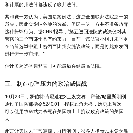
和计票的州法律都违反了联邦法律。
共和党一方认为，美国是案例法，这是全国联邦法院之一的
裁决，因此会影响各地的选举。但民主党一方并不准备放弃
这种舞弊行为。据CNN 报导，“第五巡回法院的裁决仅对其
管辖的三个南部州具有约束力，目前，该法官小组并未下令
在当前选举中阻止密西西比州实施该政策，而是将此案发回
进行进一步审理。”
估计多起选举舞弊官司可能最后会到最高法院。
五、制造心理压力的政治威慑战
10月23日，罗伯特·肯尼迪在X上发文称：拜登/哈里斯刚刚
通过了国防部指令5240.01，授权五角大楼，历史上首次，
可以使用致命武力杀死在美国领土上抗议政府政策的美国
人。
此言让美国人非常震惊，群情汹汹，很多人指责民主党为赢