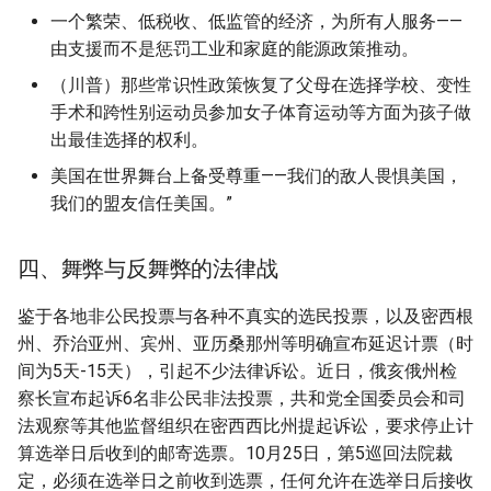
一个繁荣、低税收、低监管的经济，为所有人服务——
由支援而不是惩罚工业和家庭的能源政策推动。
（川普）那些常识性政策恢复了父母在选择学校、变性
手术和跨性别运动员参加女子体育运动等方面为孩子做
出最佳选择的权利。
美国在世界舞台上备受尊重——我们的敌人畏惧美国，
我们的盟友信任美国。”
四、舞弊与反舞弊的法律战
鉴于各地非公民投票与各种不真实的选民投票，以及密西根
州、乔治亚州、宾州、亚历桑那州等明确宣布延迟计票（时
间为5天-15天），引起不少法律诉讼。近日，俄亥俄州检
察长宣布起诉6名非公民非法投票，共和党全国委员会和司
法观察等其他监督组织在密西西比州提起诉讼，要求停止计
算选举日后收到的邮寄选票。10月25日，第5巡回法院裁
定，必须在选举日之前收到选票，任何允许在选举日后接收