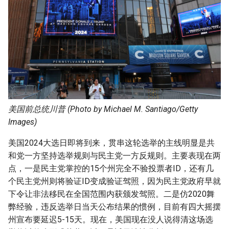
慑战
g
s
摘要与附加信息
e
附加信息 [Processed Page
a
Metadata]
r
c
美国前总统川普 (Photo by Michael M. Santiago/Getty
h
Images)
美国2024大选日即将到来，贯串这轮选举的主线明显是共
和党一方坚持选举规则与民主党一方反规则。主要表现在两
点，一是民主党掌控的15个州完全不验投票者ID，还有几
个民主党州则将验证ID变成验证驾照，因为民主党政府早就
下令让非法移民在全国范围内获颁发驾照。二是仿2020舞
弊经验，违反选举日当天公布结果的惯例，目前有四大摇摆
州宣布要延迟5-15天。现在，美国现在没人说得清这场选