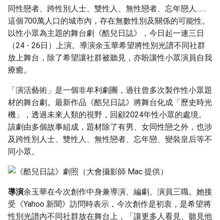
g
同性戀者、跨性別人士、雙性人、無性戀者、忘年戀人……
這個700萬人口的城市內，存在無數性別及關係的可能性。
s
以性小眾為主題的舞台劇《酷兒日誌》，今日起一連三日
e
（24 - 26日）上演。導演余玉華希望將性別光譜不同社群
放上舞台，除了希望讓社群被聽見，亦盼讓性小眾演員自我
a
療癒。
r
「演活藝術」是一個非牟利劇團，過往曾多次製作性小眾題
c
材的舞台劇。最新作品《酷兒日誌》將舞台化成「歷史時光
h
機」，透過未來人類的視野，回顧2024年性小眾的處境。
該劇由多個故事組成，題材除了有男、女同性戀之外，也涉
及跨性別人士、雙性人、無性戀者、忘年戀、變裝皇后等不
同小眾。
導演
余玉華在今次創作中身兼導演、編劇、演員三職。她接
受《Yahoo 新聞》訪問時表示，今次創作是初衷，是希望將
性別光譜內不同社群放在舞台上，「讓更多人看見、聽見他