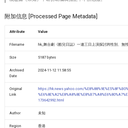
附加信息 [Processed Page Metadata]
Attribute
Value
Filename
hk_舞台劇《酷兒日誌》一連三日上演探討跨性別、無性
Size
5187 bytes
Archived
2024-11-12 11:58:55
Date
Original
https://hk.news.yahoo.com/%E8%88%9E%E5%8
Link
%E6%8E%A2%E8%A8%8E%E8%B7%A8%E6%80%A7%E
173642992.html
Author
未知
Region
香港