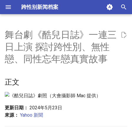
跨性别新闻档案
I
n
舞台劇《酷兒日誌》一連三
正文
i
日上演 探討跨性別、無性
t
摘要与附加信息
戀、同性忘年戀真實故事
i
附加信息 [Processed Page
a
Metadata]
正文
l
i
z
更新日期：
2024年5月23日
來源：
Yahoo 新聞
i
n