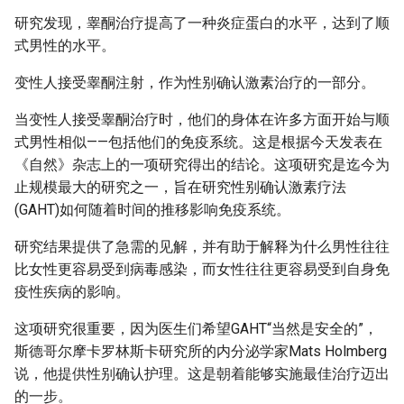
Metadata]
g
研究发现，睾酮治疗提高了一种炎症蛋白的水平，达到了顺
式男性的水平。
s
e
变性人接受睾酮注射，作为性别确认激素治疗的一部分。
a
当变性人接受睾酮治疗时，他们的身体在许多方面开始与顺
式男性相似——包括他们的免疫系统。这是根据今天发表在
r
《自然》杂志上的一项研究得出的结论。这项研究是迄今为
c
止规模最大的研究之一，旨在研究性别确认激素疗法
h
(GAHT)如何随着时间的推移影响免疫系统。
研究结果提供了急需的见解，并有助于解释为什么男性往往
比女性更容易受到病毒感染，而女性往往更容易受到自身免
疫性疾病的影响。
这项研究很重要，因为医生们希望GAHT“当然是安全的”，
斯德哥尔摩卡罗林斯卡研究所的内分泌学家Mats Holmberg
说，他提供性别确认护理。这是朝着能够实施最佳治疗迈出
的一步。