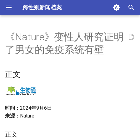
跨性别新闻档案
I
n
《Nature》变性人研究证明
正文
i
了男女的免疫系统有壁
t
正文
i
正文
免疫平衡点?
a
疾病的影响
l
i
自身免疫系统风险
时间
：2024年9月6日
z
来源
：Nature
摘要与附加信息
i
n
正文
附加信息 [Processed Page