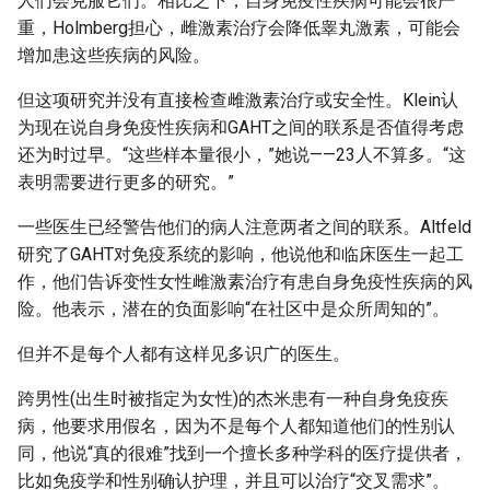
人们会克服它们。相比之下，自身免疫性疾病可能会很严
重，Holmberg担心，雌激素治疗会降低睾丸激素，可能会
增加患这些疾病的风险。
但这项研究并没有直接检查雌激素治疗或安全性。Klein认
为现在说自身免疫性疾病和GAHT之间的联系是否值得考虑
还为时过早。“这些样本量很小，”她说——23人不算多。“这
表明需要进行更多的研究。”
一些医生已经警告他们的病人注意两者之间的联系。Altfeld
研究了GAHT对免疫系统的影响，他说他和临床医生一起工
作，他们告诉变性女性雌激素治疗有患自身免疫性疾病的风
险。他表示，潜在的负面影响“在社区中是众所周知的”。
但并不是每个人都有这样见多识广的医生。
跨男性(出生时被指定为女性)的杰米患有一种自身免疫疾
病，他要求用假名，因为不是每个人都知道他们的性别认
同，他说“真的很难”找到一个擅长多种学科的医疗提供者，
比如免疫学和性别确认护理，并且可以治疗“交叉需求”。