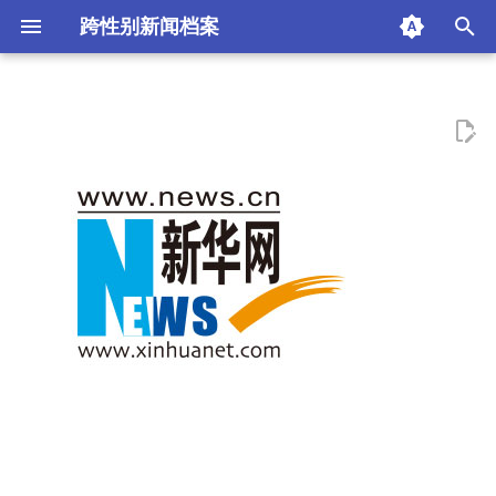
跨性别新闻档案
I
n
i
t
i
a
l
i
z
i
n