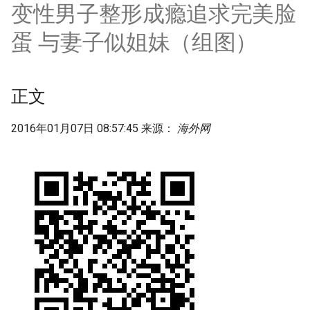
变性男子整形成瘾追求完美脸
g
s
蛋 与妻子似姐妹（组图）
e
a
正文
r
2016年01月07日 08:57:45 来源：
海外网
c
h