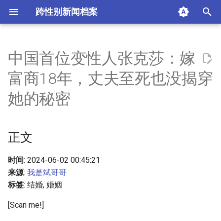
跨性别新闻档案
I
n
中国首位变性人张克莎：嫁
正文
i
富商18年，丈夫至死也没揭穿
t
摘要与附加信息
她的秘密
i
附加信息 [Processed Page
a
Metadata]
正文
l
i
时间
: 2024-06-02 00:45:21
来源
:
我是斌哥哥
z
标签
: 结婚, 婚姻
i
[Scan me!]
n