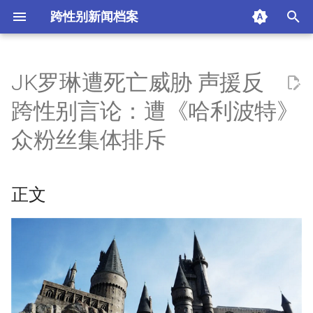
跨性别新闻档案
I
n
JK罗琳遭死亡威胁 声援反
正文
i
跨性别言论：遭《哈利波特》
t
摘要与附加信息
众粉丝集体排斥
i
附加信息 [Processed Page
a
Metadata]
正文
l
i
z
i
n