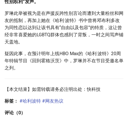
性别权利”发声。
罗琳此举被视为是在声援反跨性别言论而遭到大量粉丝和网
友的抵制，再加上她在《哈利·波特》书中曾将邓布利多改
为同性恋以达到让该书具有“自由以及包容”的特质，这让曾
经非常喜爱她的LGBTQ群体也感到了背叛，一时之间骂声铺
天盖地。
疑因此事，在预计明年上线HBO Max的《哈利·波特》20周
年特辑节目《回到霍格沃茨》中，罗琳并不在节目受邀名单
之列。
【本文结束】如需转载请务必注明出处：快科技
标签：
#哈利波特
#网友热议
评论（0）