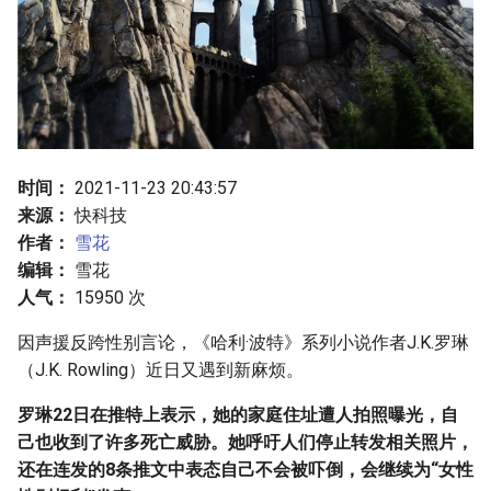
g
s
e
a
r
时间：
2021-11-23 20:43:57
c
来源：
快科技
作者：
雪花
h
编辑：
雪花
人气：
15950 次
因声援反跨性别言论，《哈利·波特》系列小说作者J.K.罗琳
（J.K. Rowling）近日又遇到新麻烦。
罗琳22日在推特上表示，她的家庭住址遭人拍照曝光，自
己也收到了许多死亡威胁。她呼吁人们停止转发相关照片，
还在连发的8条推文中表态自己不会被吓倒，会继续为“女性